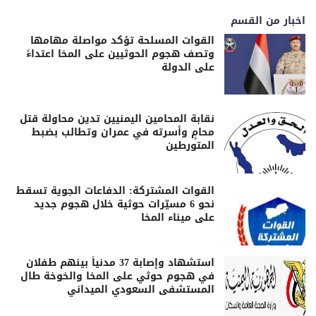
اخبار من القسم
القوات المسلحة تؤكد مواصلة مهامها
وتصف هجوم الحوثيين على المخا اعتداءً
على الدولة
نقابة المحامين اليمنيين تدين محاولة قتل
محامٍ وأسرته في عمران وتطالب بضبط
المتورطين
القوات المشتركة: الدفاعات الجوية تسقط
نحو 6 مسيّرات حوثية خلال هجوم جديد
على ميناء المخا
استشهاد وإصابة 37 مدنياً بينهم طفلان
في هجوم حوثي على المخا والخوخة طال
المستشفى السعودي الميداني