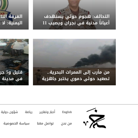
التحالف: هجوم حوثي يستهدف
الفرقة الث
أعياناً مدنية في نجران ويصيب 11
اليمنية: لا
مدنياً بينهم امرأة وطفل
الضربة ونح
من مأرب إلى الممرات البحرية..
قتيل
تصعيد حوثي دموي يختبر جاهزية
في مدينة ب
الحكومة اليمنية
English
أخبار وتقارير
رياضة
شؤون دولية
من نحن
تواصل معنا
سياسة الخصوصية