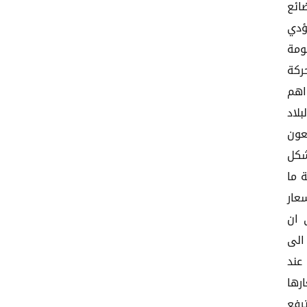
ائع
ؤدي
ومة
ركة
اهم
بلاد
عون
شكل
 ما
عار
 ان
الى
عند
رها
رفع