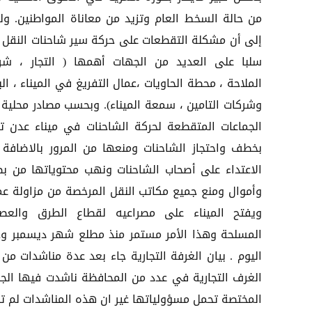
من حالة السخط العام وتزيد من معاناة المواطنين. ول
إلى أن مشكلة التقطعات على حركة سير شاحنات النقل ت
سلبا على العديد من الجهات أهمها ( التجار ، شر
الملاحة ، محطة الحاويات ،عمال التفريغ في الميناء ، ال
وشركات التامين ، سمعة الميناء). وبحسب مصادر محلية 
الجماعات المتقطعة لحركة الشاحنات في ميناء عدن ت
بخطف واحتجاز الشاحنات ومنعها من المرور بالاضافة 
الاعتداء على أصحاب الشاحنات ونهب محتوياتها من بض
وأموال ومنع جميع مكاتب النقل المرخصة من مزاولة عم
ويفتح الميناء على مصراعيه لقطاع الطرق والعصا
المسلحة وهذا الأمر مستمر منذ مطلع شهر ديسمبر و
اليوم . بيان الغرفة التجارية جاء بعد عدة مناشدات من 
الغرف التجارية في عدد من المحافظة ناشدت فيها الج
المختصة تحمل مسؤولياتها غير ان هذه المناشدات لم ت