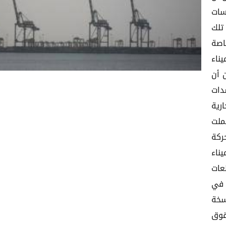
سات
تلك
اصة
ناء
 أن
دات
رية
ملت
ركة
ناء
عات
 في
سخة
قوق