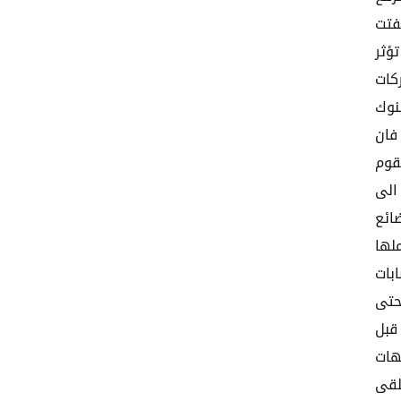
فتت
ؤثر
كات
بنوك
فان
قوم
الى
ائع
لها
بات
حتى
قبل
هات
لقى