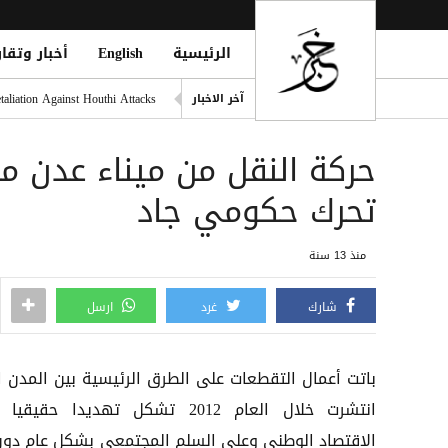
الرئيسية
English
أخبار وتقار
التحالف: هجوم حوثي يستهدف أعياناً مدنية
liation Against Houthi Attacks
آخر الاخبار
الفرقة الثالثة في قوات الطوارئ
حركة النقل من ميناء عدن م
اليونان تنقذ عشرات المهاجري
الدفاع اليمنية: القوات المسلح
تحرك حكومي جاد
فينيسيوس يمدد عقده مع ريال مد
منذ 13 سنة
شارك
غرد
ارسل
باتت أعمال التقطعات على الطرق الرئيسية بين المدن ا
انتشرت خلال العام 2012 تشكل تهديدا حقيقي
الاقتصاد الوطني وعلى السلم المجتمعي بشكل عام دون