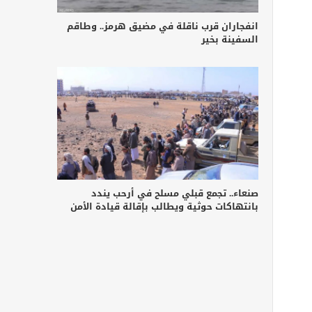
انفجاران قرب ناقلة في مضيق هرمز.. وطاقم
السفينة بخير
صنعاء.. تجمع قبلي مسلح في أرحب يندد
بانتهاكات حوثية ويطالب بإقالة قيادة الأمن