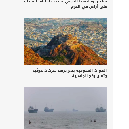
قبليين ومليشيا الحوثي عقب محاولتها السطو
على أراضٍ في الحزم
القوات الحكومية بتعز ترصد تحركات حوثية
وتعلن رفع الجاهزية