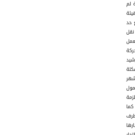
 لم
يئة
 حد
نقل
عمل
ركة
شيد
شكلة
شهر
مول
زمة
كما
طرف
رها
جار