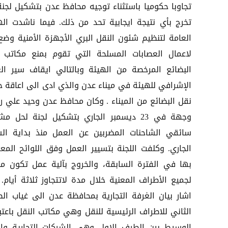
تجاوبا حكوميا باستثناء توجيه محافظ عدن بتشكيل لجنة
تخرج بأي نتيجة ايجابية تحد من ذلك. فيما ناشدت اله
العامة لتنظيم شئون النقل البري الأجهزة الأمنية وضع
لاعمال العصابات المسلحة التي تقوم بمنع مكاتب 
البضائع المرخصة من الهيئة وبالتالي ايقاف سير ال
الإشرافي للهيئة في ميناء عدن والذي ادى الى اعاقة ح
نقل البضائع من الميناء . وكان محافظ عدن وحيد علي ر
وجهة في 23 ديسمبر الجاري بتشكيل لجنة لحل م
سائقي الشاحنات المضربين عن العمل منذ بداية ال
الجاري. وكلفت اللجنة بتسيير العمل وفق اللوائح المع
بها في الفترة السابقة، والخروج بآلية عمل تكون مل
لجميع الأطراف المعنية خلال مدة لاتتجاوز ثلاثة أيام. 
اشار بيان الغرفة التجارية بمحافظة عدن الى غياب ال
الثاني للاطراف الرئيسية للنقل وهي مكاتب النقل باعتبا
الوسيط بين الطرف الاول وهي الشركات التجارية والت