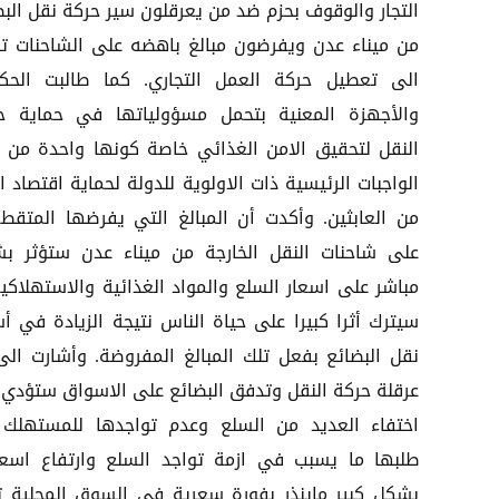
التجار والوقوف بحزم ضد من يعرقلون سير حركة نقل البض
من ميناء عدن ويفرضون مبالغ باهضه على الشاحنات ت
الى تعطيل حركة العمل التجاري. كما طالبت الحك
والأجهزة المعنية بتحمل مسؤولياتها في حماية ح
النقل لتحقيق الامن الغذائي خاصة كونها واحدة من 
الواجبات الرئيسية ذات الاولوية للدولة لحماية اقتصاد ال
من العابثين. وأكدت أن المبالغ التي يفرضها المتقط
على شاحنات النقل الخارجة من ميناء عدن ستؤثر ب
مباشر على اسعار السلع والمواد الغذائية والاستهلاكية
سيترك أثرا كبيرا على حياة الناس نتيجة الزيادة في أس
نقل البضائع بفعل تلك المبالغ المفروضة. وأشارت الى
عرقلة حركة النقل وتدفق البضائع على الاسواق ستؤدي 
اختفاء العديد من السلع وعدم تواجدها للمستهلك 
طلبها ما يسبب في ازمة تواجد السلع وارتفاع اسعا
بشكل كبير ماينذر بفورة سعرية في السوق المحلية ت