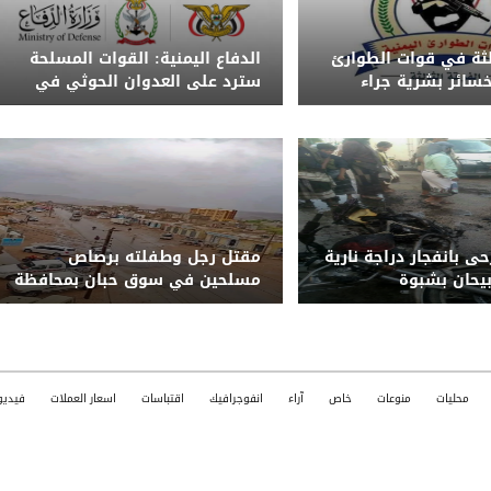
الثة في قوات الطوارئ
الدفاع اليمنية: القوات المسلحة
 خسائر بشرية جراء
سترد على العدوان الحوثي في
ذر من تداول الشائعات
الزمان والمكان المناسبين
 و5 جرحى بانفجار دراجة نارية
مقتل رجل وطفلته برصاص
يحان بشبوة
مسلحين في سوق حبان بمحافظة
شبوة
محليات
منوعات
خاص
آراء
انفوجرافيك
اقتباسات
اسعار العملات
فيديو