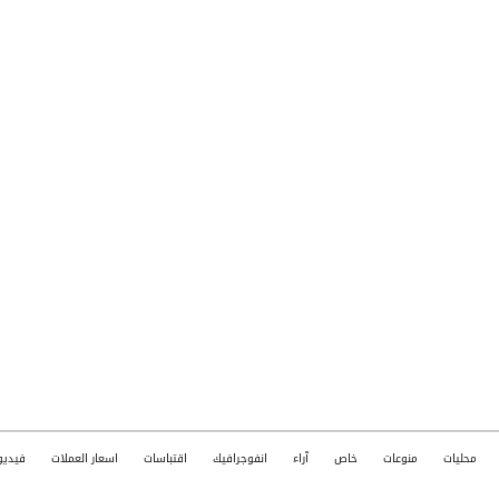
محليات
منوعات
خاص
آراء
انفوجرافيك
اقتباسات
اسعار العملات
فيديو