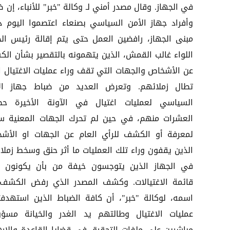
في الجهاز. وقال مصدر أمني لـ وكالة "خبر" للأنباء، إن 
وأفراد جهاز الأمن السياسي بصنعاء اعتصموا اليوم د
مبنى الجهاز، رافضين العمل حتى يتم إقالة رئيس الج
اللواء غالب القمش، الذين يتهمونه بالتقصير بشأن ال
عن الأشخاص والجهات التي تقف وراء عمليات الاغتيال ا
تطال زملائهم. وتعرض العديد من ضباط جهاز ال
السياسي لعمليات اغتيال في الآونة الأخيرة ح
العشرات منهم، في حين لم تحرك الجهات المعنية سا
لمعرفة أو الكشف للرأي العام عن الجهات او الأش
الذين يقفون وراء تلك العمليات ما أثر حنق وسخط زملا
في الجهاز الذين يتوجسون خيفة من بأن يكونون 
قائمة الاغتيالات. وكشف المصدر الذي رفض الكشف
اسمه، لوكالة "خبر"، أن كافة الضباط الذين استهدف
عمليات الاغتيال وطالتهم يد الغدر والخيانة مسؤو