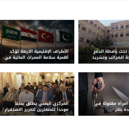
تحت يافطة الدمج
الأطراف الإقليمية الأربعة تؤكد
حة الضرائب وتشريد
أهمية سلامة الممرات المائية في
باب المندب
 امرأة مقتولة في
المركزي اليمني يطلق سجلاً
ة بتعز
موحداً للمتعثرين لتعزيز الاستقرار
المالي والحد من المخاطر
الائتمانية