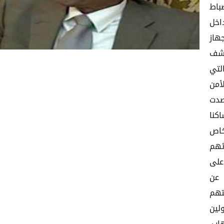
ضباط
اخل
هاز
كشف
لتي
أمن
صدت
كنا
خاص
ئهم
على
 عن
تهم
لين