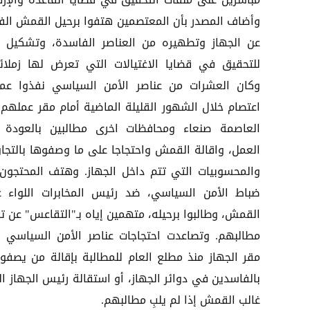
مباشرين على ملفات التحقيق في قضايا القاعدة والإره
وأضاف المصدر بأن المعتصمين هتفوا برحيل القمش الف
عن الجهاز وتطهيره من العناصر الفاسدة، وتشكيل ل
للتحقيق في قضايا الاغتيالات التي تعرض لها زملائ
وكان العشرات من عناصر الأمن السياسي نفذوا عمل
اعتصام خلال الشهور القليلة الماضية أمام مقر عملهم
العاصمة صنعاء ومحافظات اخرى مطالبين بالعودة 
العمل، واقالة القمش واحتجاجا على ما وصفوها بالتجاو
والمحسوبيات التي تتم داخل الجهاز. وهتف المحتجون
ضباط الأمن السياسي، ضد رئيس المخابرات اللواء غ
القمش، وطالبوا برحيله، متهمين إياه بـ"التقاعس" عن تن
مطالبهم. وتصاعدت احتجاجات عناصر الأمن السياسي أ
مقر الجهاز منذ مطلع العام للمطالبة بإقالة من يصفو
بالفاسدين في دوائر الجهاز، أو استقالة رئيس الجهاز ال
غالب القمش إذا لم يلبِ مطالبهم.