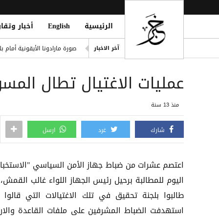
الرئيسية
English
أخبار وتقار
يوفنتوس يقترب من ضم زيركز
صورة مارادونا الأيقونية أمام 
آخر الاخبار
الدوري التركي يشعل الميركاتو 
عمليات الاغتيال تطال المسؤ
 in Strait of Hormuz; Crew Safe
انفجاران قرب ناقلة في مضيق ه
منذ 13 سنة
خطة حوثية تحت يافطة الدمج لإلغاء 
شارك
غرد
ارسل
اعتصم عشرات من ضباط جهاز الأمن السياسي "الاستخبار
اليوم للمطالبة برحيل رئيس الجهاز اللواء غالب القمش، 
طالبوا بلجنة تحقيق في تلك الاغتيالات التي قالوا إ
استهدفت الضباط المشرفين على ملفات القاعدة والار