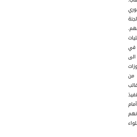
اب.
وري
جنة
هم.
يات
 في
الى
زات
 من
الب
فيذ
مام
نهم
لواء