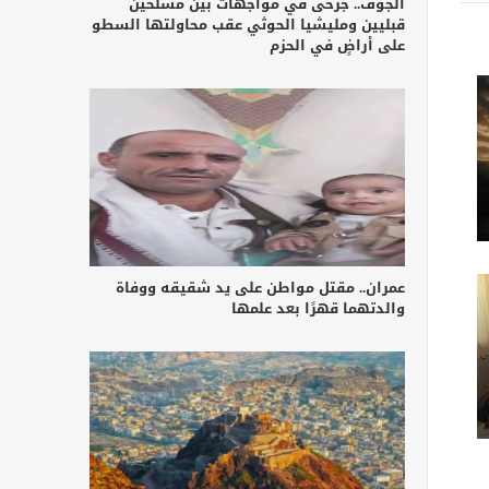
الجوف.. جرحى في مواجهات بين مسلحين
قبليين ومليشيا الحوثي عقب محاولتها السطو
على أراضٍ في الحزم
عمران.. مقتل مواطن على يد شقيقه ووفاة
والدتهما قهرًا بعد علمها