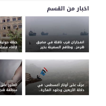
اخبار من القسم
انفجاران قرب ناقلة في مضيق
خطة حوثية 
هرمز.. وطاقم السفينة بخير
لإلغاء مصل
أكثر من 7 آلاف موظف
عزفٌ على أوتار أغسطس: في
العثور على
دلالة الأربعين وخلود الفكرة..
منطقة هجد
"المؤتمر" حادي الميثاق ورافعة
الدولة