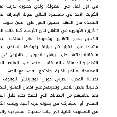
في أول لقاء في البطولة. ولدى حضوره تدريب من
الكويت الأحد في معسكره الحالي بدولة الإمارات العر
المتحدة قال الفهد: تحقيق الفوز علي اليمن سوف ي
(الأزرق) الأولوية في التأهل لدور الأربعة. كما طالب ا
اللاعبين بعدم التهاون وخصوصا أمام المنتخب اليم
مشددا على اعتبار كل مباراة يخوضها المنتخب بط
مستقلة بذاتها، حتى يبرهن اللاعبون أن (الأزرق) في 
التطور وبناء منتخب للمستقبل يعتمد على العناصر الش
المطعمة بعناصر الخبرة. واجتمع الفهد مع الجهاز ال
بقيادة المدرب الصربى جوران توفاريتش للوقوف 
جاهزية بعض اللاعبين وقدرتهم على أكمال المشوار للبط
بعد تعافيهم من الإصابات التي لحقت بهم خلال الن
المحلى أو المشاركة في بطولة غرب آسيا. ويلعب الك
في المجموعة الثانية إلى جانب منتخبات السعودية والع