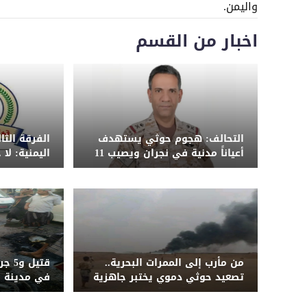
واليمن.
اخبار من القسم
التحالف: هجوم حوثي يستهدف
الفرقة الث
أعياناً مدنية في نجران ويصيب 11
اليمنية: لا
مدنياً بينهم امرأة وطفل
الضربة ونح
من مأرب إلى الممرات البحرية..
قتيل
تصعيد حوثي دموي يختبر جاهزية
في مدينة ب
الحكومة اليمنية