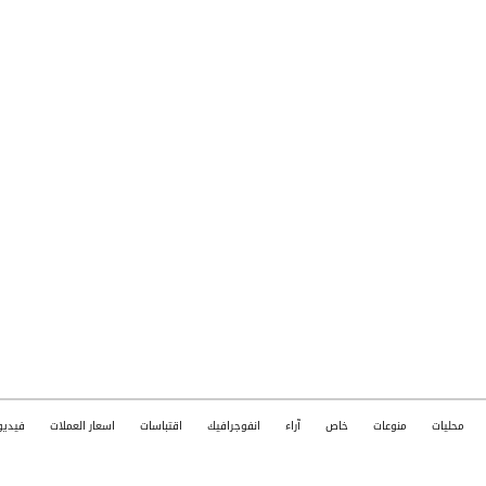
محليات
منوعات
خاص
آراء
انفوجرافيك
اقتباسات
اسعار العملات
فيديو