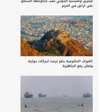
قبليين ومليشيا الحوثي عقب محاولتها السطو
على أراضٍ في الحزم
القوات الحكومية بتعز ترصد تحركات حوثية
وتعلن رفع الجاهزية