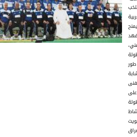
تخب
بية
منح
لفهد
ني،
ولة
طور
ابة
فنى
على
ولة
شاط
ويت
راق