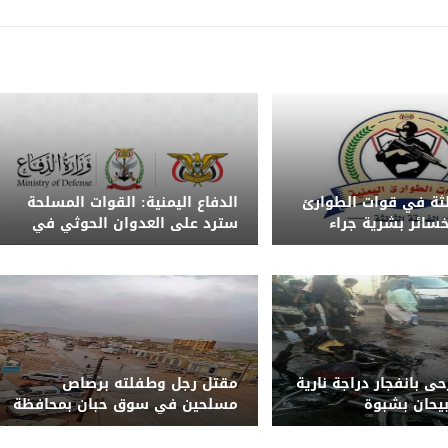
الثة في قوات الطوارئ
الدفاع اليمنية: القوات المسلحة
 خسائر بشرية جراء
سترد على العدوان الحوثي في
ذر من تداول الشائعات
الزمان والمكان المناسبين
 و5 جرحى بانفجار دراجة نارية
مقتل رجل وطفلته برصاص
يحان بشبوة
مسلحين في سوق حبان بمحافظة
شبوة