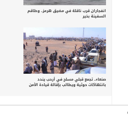
انفجاران قرب ناقلة في مضيق هرمز.. وطاقم
السفينة بخير
صنعاء.. تجمع قبلي مسلح في أرحب يندد
بانتهاكات حوثية ويطالب بإقالة قيادة الأمن