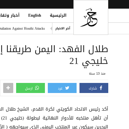
الرئيسية
English
أخبار وتقار
التحالف: هجوم حوثي يستهدف أعياناً مدنية
liation Against Houthi Attacks
آخر الاخبار
الفرقة الثالثة في قوات الطوارئ
طلال الفهد: اليمن طريقنا إل
اليونان تنقذ عشرات المهاجري
الدفاع اليمنية: القوات المسلح
خليجي 21
فينيسيوس يمدد عقده مع ريال مد
منذ 13 سنة
شارك
غرد
ارسل
أكد رئيس الاتحاد الكويتي لكرة القدم، الشيخ طلال ال
أن تأهل منتخب
البحرين سيكون عبر المنتخب اليمنى الذى سيواجهه ( الأز