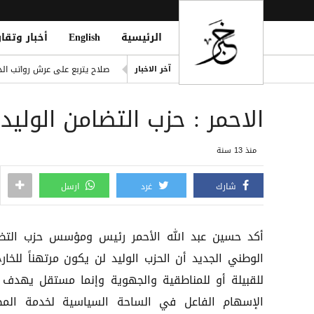
الرئيسية
English
أخبار وتقار
ling of Homes South of Hodeidah
صلاح يتربع على عرش رواتب الد
آخر الاخبار
إصابة مدنيين اثنين جراء قصف
الاحمر : حزب التضامن الولي
ديوماندي يكتب التاريخ: أغلى ص
d Houthi Attack on Marib Camp
منذ 13 سنة
انفراد| مصادر تكشف مشاركة ع
شارك
غرد
ارسل
أكد حسين عبد الله الأحمر رئيس ومؤسس حزب التض
الوطني الجديد أن الحزب الوليد لن يكون مرتهناً للخارج
للقبيلة أو للمناطقية والجهوية وإنما مستقل يهدف 
الإسهام الفاعل في الساحة السياسية لخدمة المص