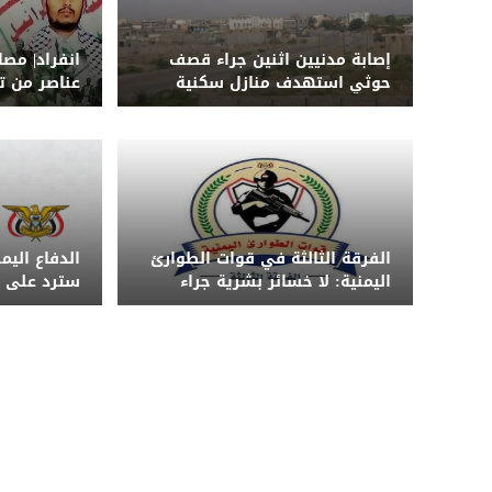
إصابة مدنيين اثنين جراء قصف
انفراد| مص
حوثي استهدف منازل سكنية
عناصر من ت
جنوب الحديدة
الهجوم ال
الرويك بمأر
الفرقة الثالثة في قوات الطوارئ
الدفاع اليم
اليمنية: لا خسائر بشرية جراء
سترد على ا
الضربة ونحذر من تداول الشائعات
الزمان والم