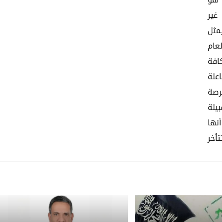
 هو
غير
مثل
عام
افة
علة
رصة
يلة
نها
أخر