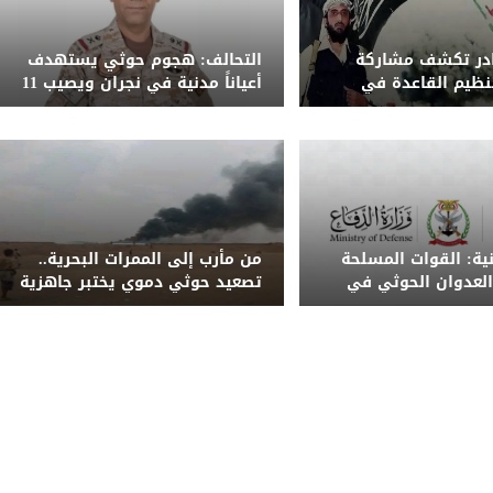
ادر تكشف مشاركة
التحالف: هجوم حوثي يستهدف
نظيم القاعدة في
أعياناً مدنية في نجران ويصيب 11
حوثي على معسكر
مدنياً بينهم امرأة وطفل
ب
نية: القوات المسلحة
من مأرب إلى الممرات البحرية..
لعدوان الحوثي في
تصعيد حوثي دموي يختبر جاهزية
كان المناسبين
الحكومة اليمنية