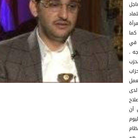
اجل
تماد
رأة
كما
 في
ه .
حزب
زاب
عمل
لدى
لاح
 أن
يوم
ظام