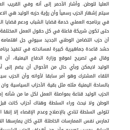
العليا للوطن. وأشار الأحمر إلى أنه وفي القريب الع
سيتم إشهار الحزب رسمياً وأن رؤية حزبه الوليد هي الاع
في برنامجه العملي خدمة قضايا الشباب ودعم قضايا الم
حتى تكون شريكة فاعلة في كل حقول العمل المختلفة 
أن حزب التضامن الوطني الجديد سيولي جل اهتمامه
حشد قاعدة جماهيرية كبيرة لمساندته في تنفيذ برنامج
وقال في تصريح لموقع وزارة الدفاع اليمنية، أن ال
الوليد لايمكن وبأي حال من الأحوال أن يضم إلى أح
اللقاء المشترك وهو أمر سابقا لأوانه وأن الحزب سي
بالساحة اليمنية مثله مثل بقية الأحزاب السياسية وان 
الحزب الوليد قناعة بمواصلة العمل لكل ما من شأنه إص
الوطن ولا نبحث وراء السلطة وهناك أحزاب كانت قبل
تتولى السلطة تنادي بالإصلاح وعدم الإقصاء إلا إنها ال
تمارس نفس الممارسات الخاطئة التي كان يمارسها الن