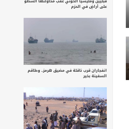
قبليين ومليشيا الحوثي عقب محاولتها السطو
على أراضٍ في الحزم
انفجاران قرب ناقلة في مضيق هرمز.. وطاقم
السفينة بخير