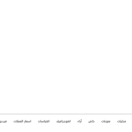
محليات
منوعات
خاص
آراء
انفوجرافيك
اقتباسات
اسعار العملات
فيديو