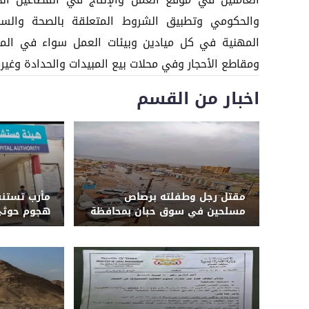
العاملين في موقع العمل والإنتاج في القطاعين ال
والحكومي وتطبيق الشروط المتعلقة بالصحة والسل
المهنية في كل ميادين وبيئات العمل سواء في المح
ومقاطع الأحجار وفي محلات بيع المبيدات والحدادة وغيره
اخبار من القسم
مقتل رجل وطفلته برصاص
مأرب تستنف
مسلحين في سوق حبان بمحافظة
هجوم حوثي 
شبوة
الشهداء و
الجيش