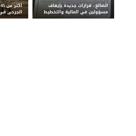
الضالع.. قرارات جديدة بإيقاف
أ
مسؤولين في المالية والتخطيط
الجرحى في
والخدمة المدنية والشؤون
باليستية و
الاجتماعية
لقوات الطو