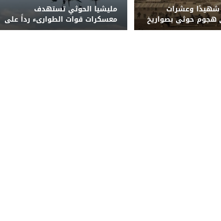
كثر من 45 شهيدًا وعشرات
مليشيا الحوثي تستهدف
 هجوم حوثي بصواريخ
معسكرات قوات الطوارىء رداً على
مسيّرات على معسكر
نجاحات أمنية
ارئ شرق مأرب