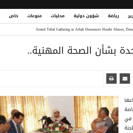
ير
رياضة
شؤون دولية
محليات
منوعات
خاص
حين في سوق حبان بمحافظة شبوة
Armed Tribal Gathering in Arhab Denounces Houthi Abuses, Dema
 هجوم حوثي دامٍ يوقع عشرات الشهداء والجرحى في معسكرات الجيش
دة بشأن الصحة المهنية..
فقة تاريخية
عها
والخاصة
 في
لجنة