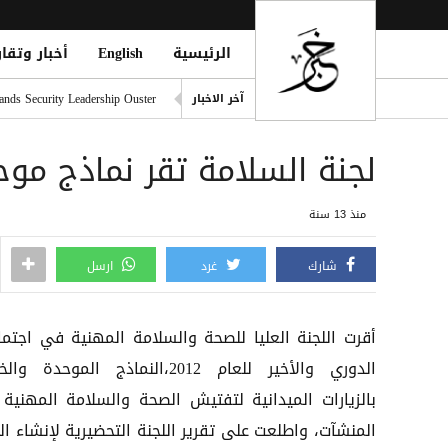
الرئيسية
English
أخبار وتقار
مقتل رجل وطفلته برصاص مسل
nds Security Leadership Ouster
آخر الاخبار
مأرب تستنفر مستشفياتها بعد
لجنة السلامة تقر نماذج موح
وقف ChatGPT Atlas في 9 أغسطس: دليلك لحفظ بياناتك قبل فوات الأوان
ريال مدريد يضم ديوماندي رسميًا حتى 2033 بص
منذ 13 سنة
مقتل نحو 100 مهاجر في موجة عبور جماعي إلى سبتة وسط أزمة إنسانية وأمنية
شارك
غرد
ارسل
أقرت اللجنة العليا للصحة والسلامة المهنية في اجتما
الدوري والأخير للعام 2012،النماذج الموحدة 
بالزيارات الميدانية لتفتيش الصحة والسلامة المهنية
المنشآت، واطلعت على تقرير اللجنة التحضيرية لإنشاء ال