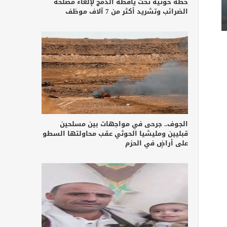
خطة حوثية تحت يافطة الدمج لإلغاء مصلحة
الضرائب وتشريد أكثر من 7 آلاف موظف
الجوف.. جرحى في مواجهات بين مسلحين
قبليين ومليشيا الحوثي عقب محاولتها السطو
على أراضٍ في الحزم