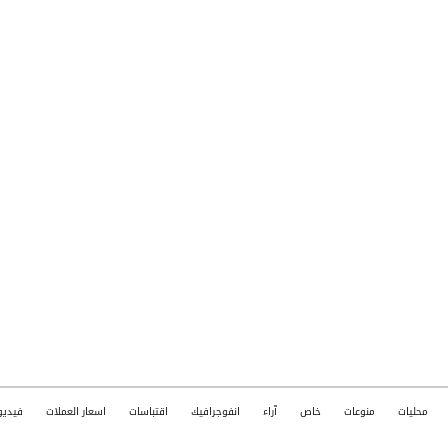
محليات
منوعات
خاص
آراء
انفوجرافيك
اقتباسات
اسعار العملات
فيديو