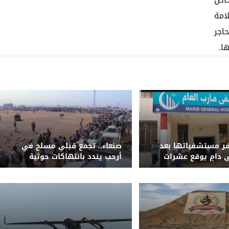
خاص
امة
اجر
ا.
ر مستشفياتها بعد
صنعاء.. تجمع قبلي مسلح في
دامٍ يوقع عشرات
أرحب يندد بانتهاكات حوثية
الجرحى في معسكرات
ويطالب بإقالة قيادة الأمن