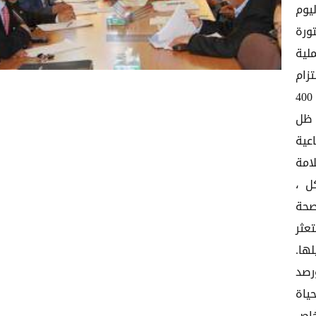
يوم
ورة
لية
زام
بمعايير الصحة والسلامة المهنية وصعوبة متابعة نحو 400
 إحصائيات 2010م في ظل
عية
امة
ل ،
صحة
عثر
ها.
رصد
ياة