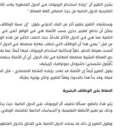
يشرح التقرير أن "زيادة استخدام الروبوتات في الدول المتطورة يهدد الأ
التقليدية للدول النامية من حيث انخفاض كلفة العمالة."
ويستشهد التقرير بتقرير آخر من البنك الدولي يقول: "إن نسبة الوظائف
يمكن أن تخضع لتغيير جذري بسبب الأتمتة هي في الواقع أعلى في ا
النامية مما هي في الدول الأكثر تقدماً، حيث اختفت الكثير من هذه ال
من قبل." يعني هذا أن الوظائف التي تتطلب مهارة منخفضة في الدول الن
أصبحت معرضة للخطر، نظراً لإمكانية استخدام الروبوتات فيها أيضاً، مما يق
دور العمالة البشرية منخفضة المهارة في تلك الدول. أي أن الأتمتة ستقض
يقول التقرير أيضاً إن الأتمتة قد تهدد بإعادة النشاط الاقتصادي - مثل ا
فيها، وقد بدأ هذا بالحدوث وفقاً للتقرير، ولكن بوتيرة بطيئة.
الحفاظ على الوظائف البشرية
يثير هذا، بالطبع، مسألة تخفيف أثر الروبوتات على الدول النامية. حيث يذك
وذلك عبر تغيير الأنظمة التعليمية، و"السياسات الداعمة للاقتصاد الوطني، 
ويقول التقرير إن ذلك قد يساعد الدول النامية على اللحاق بالدول المتطو