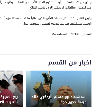
يمكن حل هذه المشكلة أيضاً بتقديم الدخل الأساسي الشامل. وهو حالياً
قيد الاختبار، وبالتالي لا يمكننا إلا أن نترقب النتائج.
يقول التقرير: "إن التقنيات ذات التأثير الكبير غالباً ما تجلب معها مزيجا
الوقت، نستكشف أساليب جديدة لتحسين مجتمعنا بها.
المصادر: Motherboard, UNCTAD
اخبار من القسم
استشهاد أبو مسلم الزعكري قائد
ربع الاميرك
جبهة حجور حجة
الانترنت ال