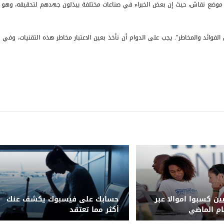
 موضع نقاش، حيث إن بعض الخبراء في صناعات مختلفة يبذلون جهدهم لتحقيقه، وهو حا
ً من الفوائد والمخاطر". يجب على الدوام أن نأخذ بعين الاعتبار مخاطر هذه التقنيات، وفي
يين كسبوا اموالا عبر
حسابك على فيسبوك يكشف عنك
عام الماضي
أكثر مما تعتقد