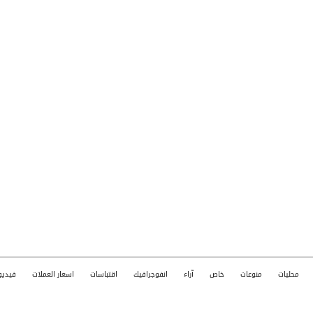
محليات
منوعات
خاص
آراء
انفوجرافيك
اقتباسات
اسعار العملات
فيديو