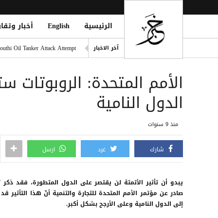
الرئيسية
English
أخبار وتقار
دفاع شبوة تُعلن الرد على قص
outhi Oil Tanker Attack Attempt
آخر الاخبار
تايوان تحقق مع شركات صينية 
الأمم المتحدة: الروبوتات 
المقاومة الوطنية تحبط محاول
قتلى وجرحى مدنيون جراء هجوم حوثي واسع بـ20 صارو
الدول النامية
قصف بطائرة مسيرة حوثية يسته
منذ 9 سنوات
شارك
غرد
ارسل
يبدو أن تأثير الأتمتة لن يقتصر على الدول المتطورة، فقد ذكر ت
صادر عن مؤتمر الأمم المتحدة للتجارة والتنمية أنّ هذا التأثير قد
إلى الدول النامية وعلى الأرجح بشكل أكبر.