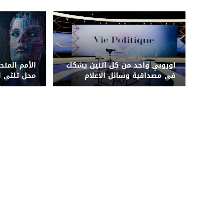
اوروبي واحد من كل اثنين يشكك
الأمم المتح
في مصداقية وسائل الاعلام
محل ثلثي ا
النامية