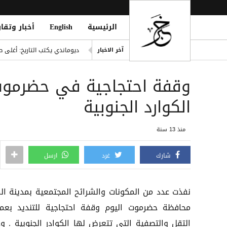
الرئيسية
English
أخبار وتقار
إصابة مدنيين اثنين جراء قصف
ديوماندي يكتب التاريخ: أغلى ص
آخر الاخبار
d Houthi Attack on Marib Camp
وقفة احتجاجية في حضرموت ل
انفراد| مصادر تكشف مشاركة ع
هيثم حسن يوقع لسيلتيك الاسكت
الكوارد الجنوبية
التحالف: هجوم حوثي يستهدف أعياناً مدنية
منذ 13 سنة
شارك
غرد
ارسل
نفذت عدد من المكونات والشرائح المجتمعية بمدينة الم
محافظة حضرموت اليوم وقفة احتجاجية للتنديد بعمل
التقل والتصفية التي تتعرض لها الكوادر الجنوبية . و