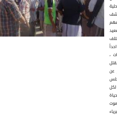
لية
كشف
مهم
عيد
تلف
داً
ت ،
قتل
 عن
جلس
لكل
ياة
موت
ياء