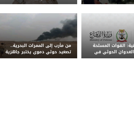
حوثي على معسكر
مدنياً بينهم امرأة وطفل
ب
نية: القوات المسلحة
من مأرب إلى الممرات البحرية..
لعدوان الحوثي في
تصعيد حوثي دموي يختبر جاهزية
كان المناسبين
الحكومة اليمنية