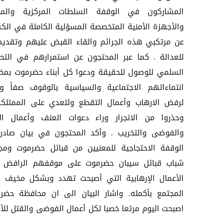
المشاركون في الوقفة السلطات المركزية والمح
والأجهزة الأمنية المتخصصة المسؤلية الكاملة في ال
عن مرتكبي هذه الجرائم والقاء القبض عليهم وتقدي
للعدالة . كما عبر المحتجون عن استمرارهم في التص
السلمي للوصول للحقيقة ودعوا كل أبناء حضرموت بمخ
انتماءاتهم الاجتماعية والسياسية بالوقوف صفاً واح
لرفض الارهاب وأعمال التقطع ولتعدي على الممتلكا
وحذروا من الانجرار وراء دعوات العنف وأعمال ال
والفوضى والتخريب . وأكد المحتجون في بيان صادر
الوقفة الاحتجاجية للمعنيين من قبائل حضرموت وم
شباب قبائل سيبان حضرموت على موقفهم الرافض 
الأعمال الإرهابية التي أصبحت تهدد وبشكل مخيف ح
المجتمع بأكمله. واشار البيان الى ان محافظة حضر
اصبحت اليوم مرتعا خصبا لكل أعمال الفوضى والقتل للأبر