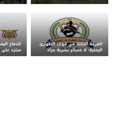
جنوب الحديدة
الهجوم ال
الرويك بمأر
الفرقة الثالثة في قوات الطوارئ
الدفاع اليم
اليمنية: لا خسائر بشرية جراء
سترد على ا
الضربة ونحذر من تداول الشائعات
الزمان والم