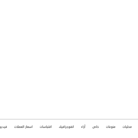
محليات
منوعات
خاص
آراء
انفوجرافيك
اقتباسات
اسعار العملات
فيديو