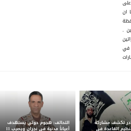
على
 ان
فظة
ن .
تين
اعدة في
رات
ادر تكشف مشاركة
التحالف: هجوم حوثي يستهدف
نظيم القاعدة في
أعياناً مدنية في نجران ويصيب 11