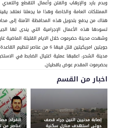
وبدم بارد والإرهاب والفتن وأعمال التقطع والتعدي 
الممتلكات العامة والخاصة وهذا ما يجعلنا نعتقد يقينا
هناك من يدفع بتحويل هذه المحافظة الآمنة إلى محا
تسودها هذه الأعمال الإجرامية التي يندى لها الجبي
وشهدت مدينة حضرموت خلال الايام القليلة الماضية غارا
جويتين امريكيتين قتل فيها 6 من عناصر تنظيم الق
مدينة الشحر، اعقبها عملية اغتيال الضابط في الاستخبا
بحضرموت المقدم عوض باقطيان.
اخبار من القسم
إصابة مدنيين اثنين جراء قصف
انفراد| مص
حوثي استهدف منازل سكنية
عناصر من ت