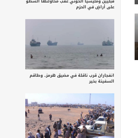
قبليين ومليشيا الحوثي عقب محاولتها السطو
على أراضٍ في الحزم
انفجاران قرب ناقلة في مضيق هرمز.. وطاقم
السفينة بخير