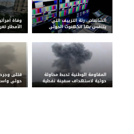
الشائعات.. رئة التزييف التي
وفاة امرأتي
يتنفس بها الكهنوت الحوثي
الأمطار تع
الحوثي لشب
المقاومة الوطنية تحبط محاولة
قتلى وجرح
حوثية لاستهداف سفينة نفطية
بزورق مفخخ قبالة المخا
على مأرب 