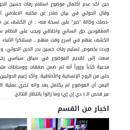
حين اكد عدم اكتمال موضوع استلام رفات حسين الحو
وقال الحوثي في بيان صادر عن مكتبه الاعلامي ال
-حصلت وكالة "خبر" على نسخة منه- : ان الكشف عن م
المفقودين حق انساني واخلاقي ويجب على النظام س
الكشف عنهم في اسرع وقت منهم .. مستنكرا الأنباء ا
وردت بخصوص تسليم رفات حسين بدر الدين الحوثي، وا
سعت إلى تقديم الموضوع في سياق سياسي رخي
مدعية كذباً وزوراً أنه تم ضمن صفقات ووساطات متج
حتى من الروح الإنسانية والأخلاقية. واكد زعيم الحوثيي
اليمن أن الموضوع لم يكتمل بعد وانه تجري عملية الت
عبر فحص الـ ( دي إن إي) وما زالوا بانتظار النتائج.
اخبار من القسم