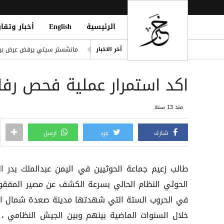
الرئيسية
English
أخبار وتقار
eption for the Insurgent Militia
مانشستر سيتي يرفض عرض برش
آخر الاخبار
الشائعات.. رئة التزييف التي 
اكد استمرار عملية فحص رفا
وفاة امرأتين وغرق أحياء وأنفا
دفاع شبوة تُعلن الرد على قص
منذ 13 سنة
outhi Oil Tanker Attack Attempt
شارك
غرد
ارسل
طالب زعيم جماعة الحوثيين في اليمن عبدالملك بدر ال
الحوثي النظام الحالي بسرعة الكشف عن مصير المفقو
في الحروب الستة التي شهدتها مدينة صعدة شمال الب
خلال السنوات الماضية بينهم وبين الجيش النظامي ،