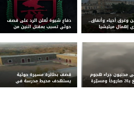
ن وغرق أحياء وأنفاق..
دفاع شبوة تُعلن الرد على قصف
ري إهمال ميليشيا
حوثي تسبب بمقتل اثنين من
كة التصريف بصنعاء
قواتها بجبهة حريب
ى مدنيون جراء هجوم
قصف بطائرة مسيرة حوثية
حوثي واسع بـ20 صاروخاً ومسيّرة
يستهدف محيط مدرسة في
وشبوة
الضالع ويُلحق أضراراً بمنازل