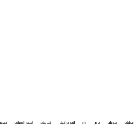
محليات
منوعات
خاص
آراء
انفوجرافيك
اقتباسات
اسعار العملات
فيديو