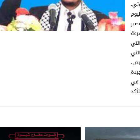
ثي.
يوم
صير
رعة
لتي
لتي
ص،
ردة
ن في
أكد