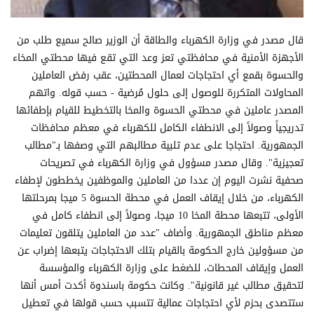
قال مصدر في وزارة الكهرباء والطاقة أن الوزير صالح سميع طلب من
الأجهزة الأمنية في محافظتي تعز وعد التي تقع فيها محطتي المخاء
والحسوة بقمع أي احتجاجات لعمال المحطتين، عقب رفض العاملين
المحاولات المتكررة للوصول إلى حلول مُرضية - حسب قوله. واتهم
المصدر عاملين في محطتي الحسوة والمخا بالتخطيط للقيام بإطفائها
تدريجياً وصولاً إلى الانطفاء الكامل للكهرباء في معظم محافظات
الجمهورية. احتجاجا على عدم تلبية مطالبهم التي وصفها بـ"مطالب
تعجيزية". وقال مصدر مسؤول في وزارة الكهرباء في تصريحات
صحفية نشرت اليوم إن عددا من العاملين والموظفين يخططون لإطفاء
الكهرباء، من خلال إيقاف العمل في محطة الحسوة 5 ميجا بمرحلتها
الأولى، تتبعها محطة المخا 10 ميجا، وصولاً إلى انطفاء كامل في
معظم مناطق الجمهورية. وأضاف "عدد من العاملين يتلقون تعليمات
من مسؤولين خارج الحكومة بالقيام بتلك الاحتجاجات يتبعها إضراب عن
العمل وإيقاف المحطات، للضغط على وزارة الكهرباء والمؤسسة
لتحقيق مطالب غير قانونية". وكانت حكومة باسندوة أكدت أمس أنها
ستتصدى بحزم لأي احتجاجات عمالية تتسبب حسب قولها في تعطيل