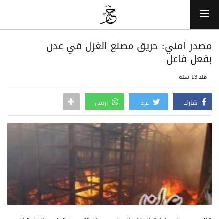
مصدر امني: حريق مصنع الغزل في عدن
بفعل فاعل
منذ 13 سنة
شارك
غرد
ارسل