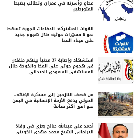
محامٍ وأسرته في عمران وتطالب بضبط
المتورطين
القوات المشتركة: الدفاعات الجوية تسقط
نحو 6 مسيّرات حوثية خلال هجوم جديد
على ميناء المخا
استشهاد وإصابة 37 مدنياً بينهم طفلان
في هجوم حوثي على المخا والخوخة طال
المستشفى السعودي الميداني
من قصف النازحين إلى عسكرة الإغاثة..
الحوثي يدفع الأزمة الإنسانية في اليمن
نحو أفق أكثر قتامة
أحمد علي عبدالله صالح يعزي في وفاة
البرلماني الشيخ محمد مهدي الكويتي