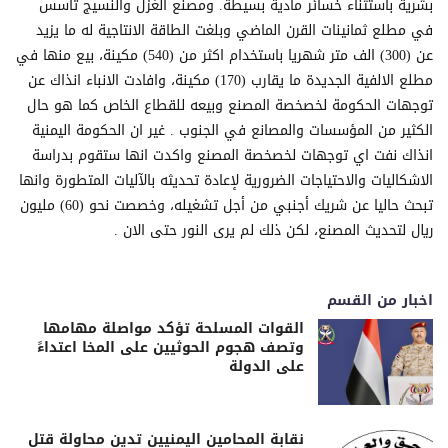
بشرية باستثناء خسائر مادية بسيطة. ومصنع الغزل والنسيج تأسس
في مطلع ثمانينات القرن الماضي وبلغت الطاقة الانتاجية له ما يزيد
عن (300) الف متر شهريا باستخدام اكثر من (540) مكينة، بيع منها في
مطلع الالفية الجديدة ما يقارب (170) مكينة، وافادت الانباء انذاك عن
توجهات الحكومة لخصخصة المصنع وبيعه للقطاع الخاص كما هو حال
الكثير من المؤسسات والمصانع في الجنوب . غير ان الحكومة اليمنية
انذاك نفت اي توجهات لخصخصة المصنع واكدت انها ستقوم بدراسة
الاشكاليات والاحتياجات الضرورية لإعادة تحديثه بالآليات المتطورة وانها
تبحث حاليا عن شريك أجنبي من أجل تشغيله، وخصصت نحو (60) مليون
ريال لتحديث المصنع، لكن ذلك لم يرى النور حتى الان .
اخبار من القسم
القوات المسلحة تؤكد مواصلة مهامها
وتصف هجوم الحوثيين على المخا اعتداءً
على الدولة
نقابة المحامين اليمنيين تدين محاولة قتل