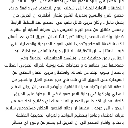
قال مصدر في إدارة الدفاع المدني بمحافظة عدن "جنوب البلاد" ان
التحقيقات الأولية للجنة التي شكلت اليوم للتحقيق في واقعة حريق
مصنع الغزل والنسيج بمديرية الشيخ عثمان، أظهرت ان الحريق كان
بفعل فاعل.. وكان حريق هائل نشب في المصنع عند الساعة الرابعة
وخمس دقائق من عصر اليوم الخميس دون معرفة أسبابه أو سقوط
ضحايا. وأضاف المصدر لوكالة "خبر" للأنباء، ان الحريق نشب بعد أعمال
نهب شهدها المصنع وتحديدا نهب المواد الحديدية والمعدنية التي
فيه .. لافتا إلى ان التحقيقات لا تزال جارية بالتعاون مع ادارة البحث
الجنائي بأمن محافظة عدن. وتشهد المحافظات الجنوبية وفي
مقدمتها عدن تظاهرات واحتجاجات شبه يومية للحراك الجنوبي المطالب
بانفصال جنوب البلاد عن شماله. واستطاع فريق الدفاع المدني من
السيطرة على الحريق الذي شب في حرم مصنع الغزل والنسيج من
الجهة الخلفية باتجاه مدينة القاهرة. وأوضح المصدر ان رجال الدفاع
المدني واجهوا في بداية الامر صعوبة في السيطرة على الحريق
خاصة بعد ان اكد حارس المصنع انه لا يملك اي مفاتيح تمكنهم من
الدخول الى حرمه .. مضيفا ان رجاله اقتحموا المكان مستخدمين سلالم
عربات الاطفاء وقاموا بتحطيم النوافذ والابواب الحديدية المغلقة
باحكام. واشار المصدر الى ان الحريق لم يسفر عن وقوع اي خسائر