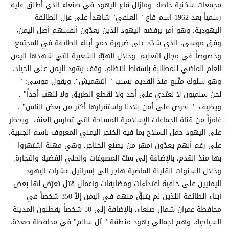
مجمعات سكنية خاصة. ومازال قاع اليهود في صنعاء الذي أُطلق عليه
رسمياً بعد 1962 اسم قاع " العلفي" شاهداً على عزل الطائفة
اليهودية، وهو أمر يرفضه اليهود الذين يعدّون أنفسهم أصل اليمن،
وفق موسى، الذي شدّد على ضرورة دمج أبناء الطائفة في المجتمع
وخصوصاً في مجال التعليم. وخلال الهبّة الشعبية التي شهدها اليمن
العام الماضي للمطالبة بإسقاط النظام، وقف يهود اليمن على الحياد،
وهو سلوك متّبع منذ القديم بسبب " التهميش". ويقول موسى: "
نحن سلميون لا نعتدي على أحد ولا نقطع الطريق ولا ننهب أحداً" .
ويضيف: " نحرص على أمن بلادنا واستقرارها أكثر من بعض الناس" ،
غامزاً من قناة الجماعات الإسلامية المسلحة التي تمارس العنف. ويحظر
على اليهود حمل السلاح بما فيه الخنجر اليمني المعروف باسم الجنبية،
على رغم أنهم يعدّون أمهر من يصنع الخناجر، وهي مهنة اشتهروا
بها منذ القدم، بالإضافة إلى سكّ المصوغات والحلي الفضية والتجارة.
وخلال السنوات القليلة الماضية هاجر إلى إسرائيل عشرات اليهود
اليمنيين على خلفية اعتداءات ومضايقات وأعمال قتل تعرّض لها بعض
أبناء الطائفة اللذين لم يتبقَّ منهم في اليمن إلاّ 350 شخصاً في
محافظة عمران شمال صنعاء، بالإضافة إلى 50 شخصاً يقطنون المدينة
السياحية، وهم إجمالي يهود منطقة " آل سالم" في محافظة صعدة،