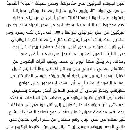
الذين أجبرهم الحوثيون على مغادرتها. وتنقل صحيفة "الحياة" اللندنية
عن موسى قوله: "الحوثيون دمّروا منازلنا ومعابدنا وفجّروا سياراتنا
واستولوا على أموالنا وممتلكاتنا" ، مشيراً إلى أن من بينها مكتبة
تضم مخطوطات تراثية، منها نسخة نادرة من سفر التوراة سبق وعرض
أميركيون من أصل إسرائيلي شرائها بـ 100 ألف دولار، لكنه رفض. ومع
استمرار المضايقات، أصبح اليمن شبه خالٍ من معالم التراث اليهودي
التي بقيت حاضرة على مدى قرون. ووفق مصادر تاريخية، كان يوجد
حتى ثلاثينات القرن العشرين ما لا يقل عن 40 كنيساً في صنعاء
وحدها، ولم يتبقَّ منها اليوم أي معبد. ويغيب التراث اليهودي عن
الاهتمام المحلي والدولي وعن وسائل الاعلام، وغالباً ما يتم تناول
قضايا اليهود اليمنيين من زاوية أمنية. ويؤكد موسى اندثار كثير من
المعالم اليهودية، مشيراً إلى أن اليهود لا يعرفون حتى مواقع
مقابرهم. ويذكر موسى أن الرئيس السابق أصدر تعليمات بتخصيص
قطعة أرض لتكون مقبرة لليهود في صنعاء، لكن السلطات لم تحدّد
لهم حتى الآن موقعها، لذا يضطرون إلى نقل موتاهم إلى منطقة "
ريده" في محافظة عمران شمال صنعاء. ومع تصاعد التهديدات، شرع
كثير منهم في قصّ الزنار، وهو خصلتان من شعر الرأس تتدليان على
جانبي الوجه. ويوضح موسى إن " الزنار ليس من العقيدة اليهودية، بل