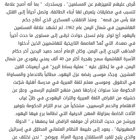
فُرض عليهم لتمييزهم عن المسلمين" ، ويستدرك: " بما أنه أصبح علامة
تتسبب في مضايقات يتعرض لها أبناء الطائفة، وتصل أحياناً إلى القتل،
فلا بأس من قصه" . ومنذ الانقلاب العسكري الذي أطاح حكم
الهاشميين في شمال اليمن عام 1962، لم تشهد علاقة المسلمين
باليهود أيَّ توتر. ولم تسجل حوادث ترقى إلى مستوى ما حدث أخيراً
في صعدة، التي تُعدّ العاصمة التاريخية للهاشميين الذين أدخلوا
المذهب الزيدي إلى اليمن، وكان الإمام أحمد حميد اليدين آخر حكام
الأسرة الهاشمية سمح بهجرة أكثر من 40 ألف يمني يهودي من شمال
اليمن، في ما يُطلق عليه " عملية بساط الريح" في أربعينات القرن
العشرين. وجدّد موسى رفضه عزل اليهود، مطالباً بالاندماج والمساواة
في الحقوق. وموسى معلم للغة العبرية في مدرسة أهلية شرّعت
الحكومة منذ سنوات إدراجها ضمن منهج التعليم الرسمي. وعبّر عن
خشيته من انقراض اللغة العبرية والتراث اليهودي في ظلّ غياب
الاهتمام والدعم الرسميين، مشتكياً من عدم التزام الحكومة بتوفير
الآلات الخاصة بمزاولة المهن الحرفية التي لطالما برع فيها اليهود.
ويرشح من حديث الحاخام أن موقفه الرافض لما يصفها بـ " الدولة
الصهيونية" ، يعود إلى طبيعة النظام العلماني المطبّق في إسرائيل
والذي يتيح للفرد الاستقلال وحرية المرأة. ويوضح: " نحن نختلف عن