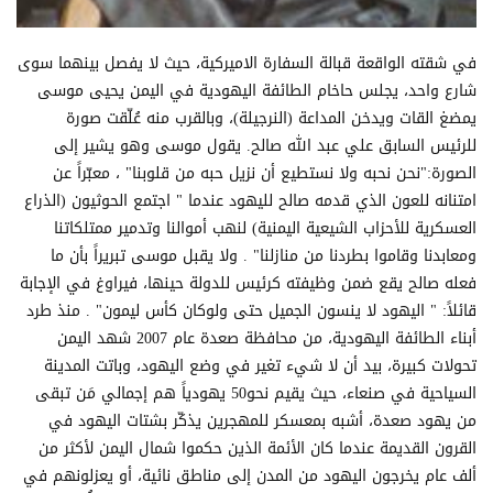
في شقته الواقعة قبالة السفارة الاميركية، حيث لا يفصل بينهما سوى
شارع واحد، يجلس حاخام الطائفة اليهودية في اليمن يحيى موسى
يمضغ القات ويدخن المداعة (النرجيلة)، وبالقرب منه عُلّقت صورة
للرئيس السابق علي عبد الله صالح. يقول موسى وهو يشير إلى
الصورة:"نحن نحبه ولا نستطيع أن نزيل حبه من قلوبنا" ، معبّراً عن
امتنانه للعون الذي قدمه صالح لليهود عندما " اجتمع الحوثيون (الذراع
العسكرية للأحزاب الشيعية اليمنية) لنهب أموالنا وتدمير ممتلكاتنا
ومعابدنا وقاموا بطردنا من منازلنا" . ولا يقبل موسى تبريراً بأن ما
فعله صالح يقع ضمن وظيفته كرئيس للدولة حينها، فيراوغ في الإجابة
قائلاً: " اليهود لا ينسون الجميل حتى ولوكان كأس ليمون" . منذ طرد
أبناء الطائفة اليهودية، من محافظة صعدة عام 2007 شهد اليمن
تحولات كبيرة، بيد أن لا شيء تغير في وضع اليهود، وباتت المدينة
السياحية في صنعاء، حيث يقيم نحو50 يهودياً هم إجمالي مَن تبقى
من يهود صعدة، أشبه بمعسكر للمهجرين يذكّر بشتات اليهود في
القرون القديمة عندما كان الأئمة الذين حكموا شمال اليمن لأكثر من
ألف عام يخرجون اليهود من المدن إلى مناطق نائية، أو يعزلونهم في