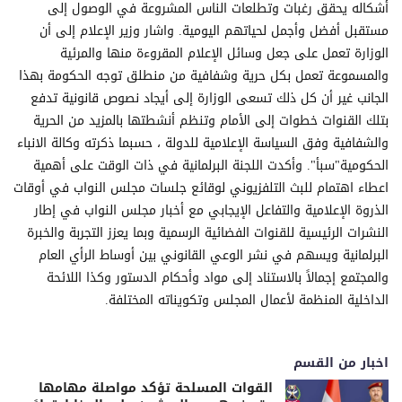
أشكاله يحقق رغبات وتطلعات الناس المشروعة في الوصول إلى
مستقبل أفضل وأجمل لحياتهم اليومية. واشار وزير الإعلام إلى أن
الوزارة تعمل على جعل وسائل الإعلام المقروءة منها والمرئية
والمسموعة تعمل بكل حرية وشفافية من منطلق توجه الحكومة بهذا
الجانب غير أن كل ذلك تسعى الوزارة إلى أيجاد نصوص قانونية تدفع
بتلك القنوات خطوات إلى الأمام وتنظم أنشطتها بالمزيد من الحرية
والشفافية وفق السياسة الإعلامية للدولة ، حسبما ذكرته وكالة الانباء
الحكومية"سبأ". وأكدت اللجنة البرلمانية في ذات الوقت على أهمية
اعطاء اهتمام للبث التلفزيوني لوقائع جلسات مجلس النواب في أوقات
الذروة الإعلامية والتفاعل الإيجابي مع أخبار مجلس النواب في إطار
النشرات الرئيسية للقنوات الفضائية الرسمية وبما يعزز التجربة والخبرة
البرلمانية ويسهم في نشر الوعي القانوني بين أوساط الرأي العام
والمجتمع إجمالاً بالاستناد إلى مواد وأحكام الدستور وكذا اللائحة
الداخلية المنظمة لأعمال المجلس وتكويناته المختلفة.
اخبار من القسم
القوات المسلحة تؤكد مواصلة مهامها