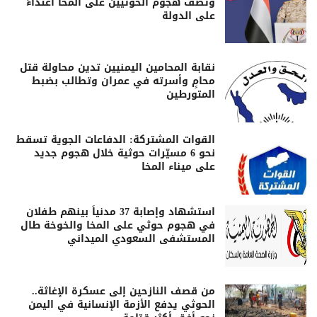
وتصف هجوم الحوثيين على المخا اعتداءً
على الدولة
نقابة المحامين اليمنيين تدين محاولة قتل
محامٍ وأسرته في عمران وتطالب بضبط
المتورطين
القوات المشتركة: الدفاعات الجوية تسقط
نحو 6 مسيّرات حوثية خلال هجوم جديد
على ميناء المخا
استشهاد وإصابة 37 مدنياً بينهم طفلان
في هجوم حوثي على المخا والخوخة طال
المستشفى السعودي الميداني
من قصف النازحين إلى عسكرة الإغاثة..
الحوثي يدفع الأزمة الإنسانية في اليمن