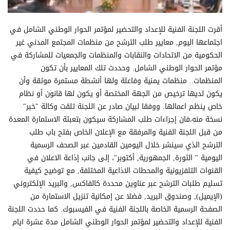
أقرت اللجنة الفنية للإعداد والتحضير لمؤتمر الحوار الوطني الشامل في
اجتماعها اليوم, معايير طلب الترشح من منظمات المجتمع المدني غير
الحكومية من الاتحادات والنقابات والمنظمات والجمعيات للمشاركة في
مؤتمر الحوار الوطني الشامل. وحددت تلك المعايير بأن تكون
المنظمات.. منظمات يمنية وفاعلة ولها أنشطة مستمرة موثقة وأن
يكون لديها ترخيص من الجهة المختصة أو يكون لها قانون أو نظام
خاص ينظم اعمالها. ووفقا لبيان صادر عن اللجنة تلقت وكالة "خبر"
نسخة منه،فان إجراءات طلب المشاركة سيكون بتعبئة الاستمارة المعدة
من قبل اللجنة الفنية والمرفقة مع الإعلان الخاص بفتح باب طلب
الترشح الذي سينشر خلال اليومين القادمين عبر الصحف الرسمية
اليومية " الثورة, الجمهورية, أكتوبر"، إلى جانب إذاعة الاعلان في
القنوات التلفزيونية والمحطات الاذاعية المختلفة, مع توضيح كيفية
تسليم طلبات الترشح عبر عناوين محددة كالفاكس, والبريد الإلكتروني
(الإيميل), وصندوق البريد, فضلا عن إمكانية تنزيل الاستمارة من
الصفحة الرسمية الخاصة باللجنة الفنية في الفيسبوك. كما حددت اللجنة
الفنية للإعداد والتحضير لمؤتمر الحوار الوطني الشامل مدة عشرة ايام