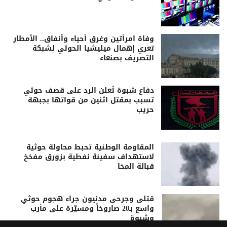
وفاة امرأتين وغرق أحياء وأنفاق.. الأمطار
تعري إهمال ميليشيا الحوثي لشبكة
التصريف بصنعاء
دفاع شبوة تُعلن الرد على قصف حوثي
تسبب بمقتل اثنين من قواتها بجبهة
حريب
المقاومة الوطنية تحبط محاولة حوثية
لاستهداف سفينة نفطية بزورق مفخخ
قبالة المخا
قتلى وجرحى مدنيون جراء هجوم حوثي
واسع بـ20 صاروخاً ومسيّرة على مأرب
وشبوة