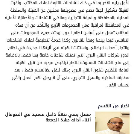
الأول يليه الآخر بما في ذلك الشاحنات التابعة لملاك المكاتب. وأقرت
الهيئة تشكيل لجنة تضم في عضويتها ممثلين عن الهيئة والسلطة
المحلية بالمحافظة والغرفة التجارية ومالكي الشاحنات والأجهزة الأمنية
في المحافظة لمراقبة عمل المجموعات الأربع والتأكد من أن هذه
المكاتب تعمل على أساس نظام الدور. وحثت جميع المجموعات على
التنافس فيما بينها وفقاً للقانون وكذا خدمةً تنظيميةً لملاك الشاحنات
والتجار أصحاب البضائع. واستثنت الهيئة في آليتها الجديدة في نظام
الدور شركات النقل البري التي تمتلك شاحنات خاصة بها فقط. بالاضافة
إلى منح الشاحنات المملوكة للتجار تراخيص فردية من قبل الهيئة
العامة لتنظيم شئون النقل البري وذلك لنقل بضائعهم فقط ، بعد
مطابقة الملكية والسجل التجاري، على أن لا يحق لهم العمل بالأجر
لحساب الغير.
اخبار من القسم
مقتل يمني طعنًا داخل مسجد في الصومال
أثناء أدائه صلاة الجمعة