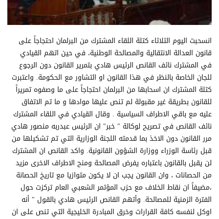
انسحبت اليوم الثلاثاء كتلة اللقاء المشترك من البرلمان احتجاجاً على
قانون العدالة الانتقالية والمصالحة الوطنية، في حين اتهم القيادي
في المشترك نائف القانص الرئيس هادي بتمرير القانون دون الرجوع
للجان الخاصة بالنظر في هذا القانون او التشاور مع الحكومة. واعتبرت
كتلة المشترك ان اسحابها من البرلمان احتجاجاً على ما وصفوه تمريراً
للقانون بطريقة غير مقبولة لم تنص عليها موادها و ما تم الاتفاق
عليه مع باقي الاطراف السياسية . وقال القيادي في اللقاء المشترك
نائف القانص في تصريح لوكالة " خبر" ان الرئيس عبدربه منصور هادي
مرر القانون دون الاخذ بما قدمته اللجنة الوزارية التي تم تشكيلها من
قبل رئاسة الوزراء ووزارة الشؤون القانونية. واكد القانص ان المشترك
لن يقبل بالقانون باعتباره يفرض المصالحة ومنح الاطراف الاخرى مزيد
من الحصانات ، وان القانون يجب ان لا يكون متوازيا مع تاريخ الحصانة
،مضيفاً ان نقاط الخلاف مع حزب المؤتمر الشعبي العام تركزت حول
الفترة الزمنية للمصالحة. وأتهم القانص الرئيس هادي بالقول " أنه
اوكل لنفسه كافة القرارات وخرق المبادرة الخليجية التي تنص على ان