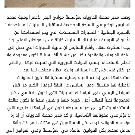
وصف مدير محطة الحاويات بمؤسسة موانئ البحر الأحمر اليمنية محمد
السايس الوضع في الساحة المخصصة لاستقبال السيارات المستخدمة "
بالمقبرة الجماعية " للسيارات المستخدمة التي يتم استقدامها من
الأسواق الأوربية باعتبار تلك السيارات كارثة على المواطن اليمني ولا
يجب السكوت عنها. وأشار السايس ان غالبية السيارات التي تصل إلى
ساحة الحاويات والمقدرة بأكثر من عشرة ألف سيارة تكون معدومة ولا
تصلح للاستخدام، بسبب الحوادث المرورية التي تسببت فيها ، والناتج
عن خلل فني في تلك السيارات والذي يظل مصاحب لها بعد
استخدامها حتى إذا تم القيام بعملية سمكرة لها كون المكونات
الأصلية لها منتهية. وعبر السايس عن قلقة للإقبال الكبير من قبل
المواطن اليمني على شراء تلك السيارات التي تكون عادة في حكم
المعدومة نظراً لتهالك أجزاء كبيرة منها والقليل منها ما تكون صالحة
للاستخدام وتحتاج إلى صيانة بسيطة تكون في أجزاءها الخارجية التي
لا تؤثر على مكوناتها الأساسية. وأكد مدير محطة الحاويات أن إدارة
مؤسسة الموانئ ترحب بكل المستثمرين في مختلف المجالات وأنها
تعامل معهم بكل القوانين النافذة في المؤسسة وهي القوانين التي