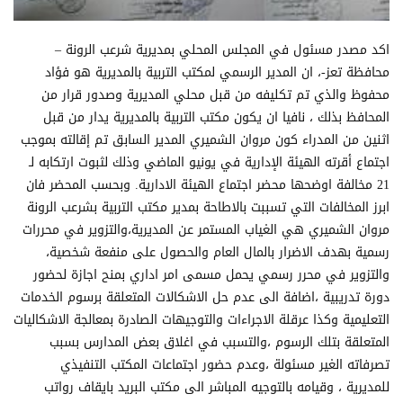
اكد مصدر مسئول في المجلس المحلي بمديرية شرعب الرونة –
محافظة تعز-، ان المدير الرسمي لمكتب التربية بالمديرية هو فؤاد
محفوظ والذي تم تكليفه من قبل محلي المديرية وصدور قرار من
المحافظ بذلك ، نافيا ان يكون مكتب التربية بالمديرية يدار من قبل
اثنين من المدراء كون مروان الشميري المدير السابق تم إقالته بموجب
اجتماع أقرته الهيئة الإدارية في يونيو الماضي وذلك لثبوت ارتكابه لـ
21 مخالفة اوضحها محضر اجتماع الهيئة الادارية. وبحسب المحضر فان
ابرز المخالفات التي تسببت بالاطاحة بمدير مكتب التربية بشرعب الرونة
مروان الشميري هي الغياب المستمر عن المديرية،والتزوير في محررات
رسمية بهدف الاضرار بالمال العام والحصول على منفعة شخصية،
والتزوير في محرر رسمي يحمل مسمى امر اداري بمنح اجازة لحضور
دورة تدريبية ،اضافة الى عدم حل الاشكالات المتعلقة برسوم الخدمات
التعليمية وكذا عرقلة الاجراءات والتوجيهات الصادرة بمعالجة الاشكاليات
المتعلقة بتلك الرسوم ،والتسبب في اغلاق بعض المدارس بسبب
تصرفاته الغير مسئولة ،وعدم حضور اجتماعات المكتب التنفيذي
للمديرية ، وقيامه بالتوجيه المباشر الى مكتب البريد بايقاف رواتب