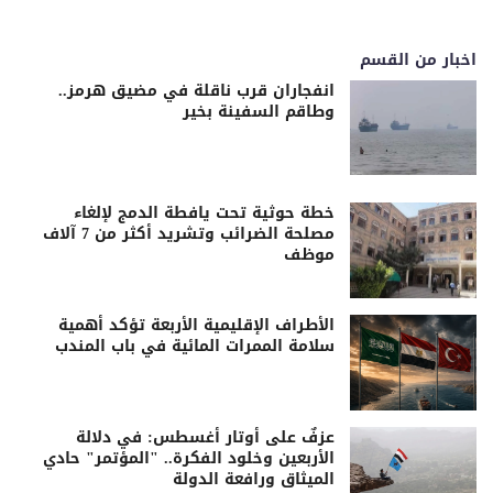
اخبار من القسم
انفجاران قرب ناقلة في مضيق هرمز..
وطاقم السفينة بخير
خطة حوثية تحت يافطة الدمج لإلغاء
مصلحة الضرائب وتشريد أكثر من 7 آلاف
موظف
الأطراف الإقليمية الأربعة تؤكد أهمية
سلامة الممرات المائية في باب المندب
عزفٌ على أوتار أغسطس: في دلالة
الأربعين وخلود الفكرة.. "المؤتمر" حادي
الميثاق ورافعة الدولة