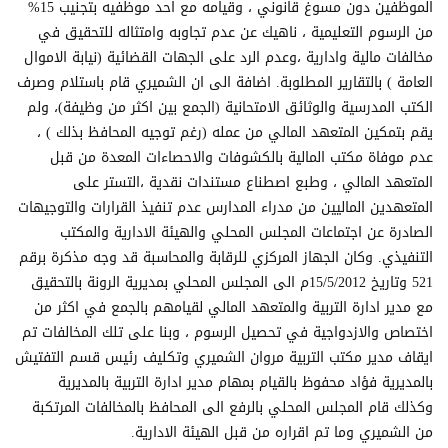
الموظفين دون مسوغ قانوني ، وقيامه مع احد موظفيه بتجنيب 15%
من الرسوم التعليمية ، ناهيك عن عدم تجاوبه وامتثاله للتحقيق في
مخالفات مالية وادارية ،وعدم الرد على الجهات القضائية (نيابة الاموال
العامة ) بالتقارير المطلوبة. اضافة الى ان الشميري قام باستلام وصرف
الكتب المدرسية والوثائق الامتحانية (الجمع بين اكثر من وظيفة)، ولم
يقم بتمكين المتعهد المالي من عمله (رغم توجيه المحافظ بذلك ) ،
عدم موفاة مكتب المالية بالكشوفات والاحصاءات المعدة من قبل
المتعهد المالي ، وطبع اصطناع مستندات نقدية ،التستر على
المتعهدين الماليين من مدراء المدارس عدم تنفيذ القرارات والتوجيهات
الصادرة عن اجتماعات المجلس المحلي والهيئة الادارية والمكتب
التنفيذي. وكان الجهاز المركزي للرقابة والمحاسبة قد وجه مذكرة برقم
521 وتاريخ 15/5/2012م الى المجلس المحلي بمديرية الرونة بالتحقيق
مع مدير ادارة التربية والمتعهد المالي لقيامهم بالجمع في اكثر من
اختصاص والازدواجية في تحصيل الرسوم ، وبنا على تلك المخالفات تم
ايقاف مدير مكتب التربية مروان الشميري وتكليف رئيس قسم التفتيش
بالمديرية فؤاد محفوظ بالقيام بمهام مدير ادارة التربية بالمديرية
وكذلك قام المجلس المحلي بالرفع الى المحافظ بالمخالفات المرتكبة
من الشميري وما تم اقراره من قبل الهيئة الادارية.