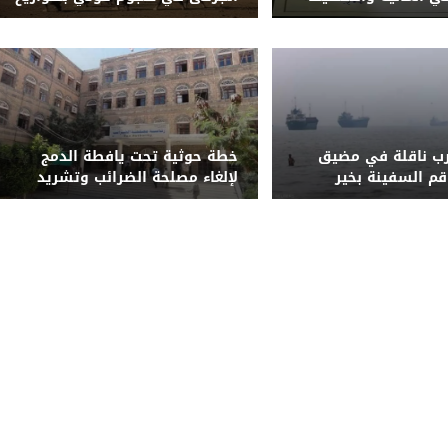
مدنية والشؤون
باليستية ومسيّرات على معسكر
لقوات الطوارئ شرق مأرب
رب ناقلة في مضيق
خطة حوثية تحت يافطة الدمج
قم السفينة بخير
لإلغاء مصلحة الضرائب وتشريد
أكثر من 7 آلاف موظف