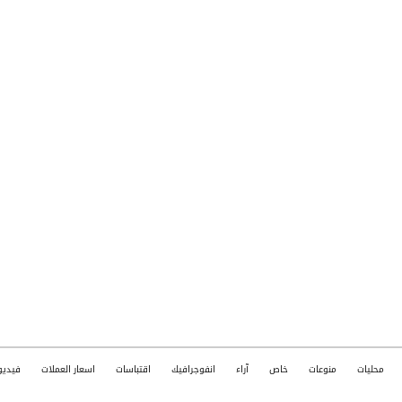
محليات
منوعات
خاص
آراء
انفوجرافيك
اقتباسات
اسعار العملات
فيديو