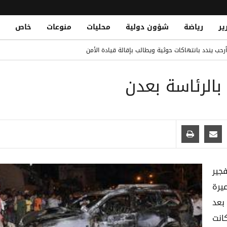
ير
رياضة
شؤون دولية
محليات
منوعات
خاص
حب يندد بانتهاكات حوثية ويطالب بإقالة قيادة الأمن
 مسؤولين في المالية والتخطيط والخدمة المدنية والشؤون الاجتماعية
الرئاسة بعدن
لتحالف البحري الدفاعي متعدد الجنسيات
Houthi Militias Attack Emergency Forces
جير
يرة
بعد
انت