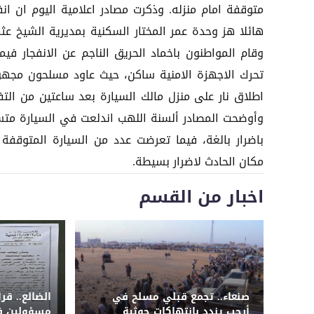
متوقفة امام منزله. وذكرت مصادر اعلامية اليوم ان انفج
هائلا هز وحدة عمر المختار السكنية بمديرية الشيخ عثم
وقام المواطنون باخماد الحريق الناجم عن الانفجار فيما
تحرك الاجهزة الامنية ساكن، حيث عاود مسلحون مجهو
اطلاق نار على منزل مالك السيارة بعد ساعتين من التفج
وأوضحت المصادر ألسنة اللهب اندلعت في السيارة متسب
باضرار بالغة، فيما تعرضت عدد من السيارة المتوقفة
مكان الحادث لاضرار بسيطة.
اخبار من القسم
صنعاء.. تجمع قبلي مسلح في
الضالع.. قر
أرحب يندد بانتهاكات حوثية
مسؤولين في