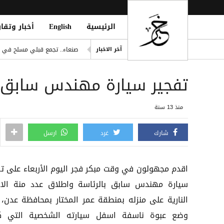
الرئيسية
English
أخبار وتقار
مقتل نحو 100 مهاجر في موجة عبور جماعي إلى سبتة وسط أزمة إنسانية وأمنية
صنعاء.. تجمع قبلي مسلح في أر
آخر الاخبار
الضالع.. قرارات جديدة بإيقاف
تفجير سيارة مهندس سابق ب
الدفاع السعودية تعيّن قائداً ل
أكثر من 45 شهيدًا وعشرات الجرحى في هجوم حوثي بصواريخ باليستية ومسيّرات على معسكر لقوات الطوارئ شرق مأرب
منذ 13 سنة
 Camps Amid Security Successes
شارك
غرد
ارسل
اقدم مجهولون في وقت مبكر فجر اليوم الأربعاء على تف
سيارة مهندس سابق بالرئاسة واطلاق عدد منة الاع
النارية على منزله بمنطقة عمر المختار بمحافظة عدن، 
وضع عبوة ناسفة اسفل سيارته الشخصية التي ك