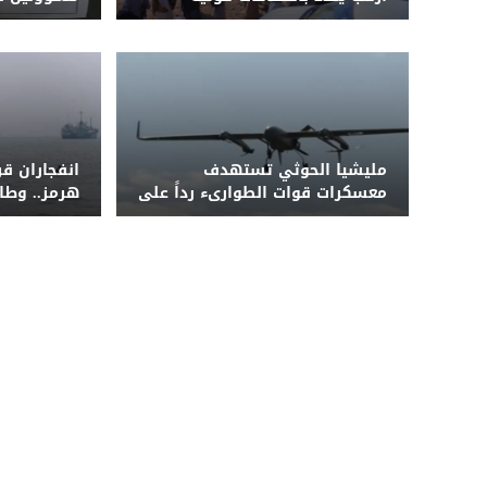
ويطالب بإقالة قيادة الأمن
والخدمة ال
الاجتماعية
مليشيا الحوثي تستهدف
انفجاران ق
معسكرات قوات الطوارىء رداً على
هرمز.. وطا
نجاحات أمنية