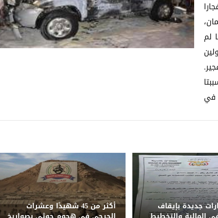
ارا
ان،
 لم
لين
ير.
بتا
 في
ارات جديدة بإيقاف
أكثر من 45 شهيدًا وعشرات
 المالية والتخطيط
الجرحى في هجوم حوثي بصواريخ