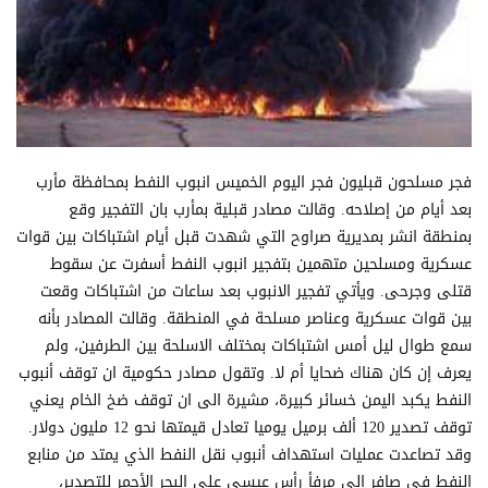
فجر مسلحون قبليون فجر اليوم الخميس انبوب النفط بمحافظة مأرب
بعد أيام من إصلاحه. وقالت مصادر قبلية بمأرب بان التفجير وقع
بمنطقة انشر بمديرية صراوح التي شهدت قبل أيام اشتباكات بين قوات
عسكرية ومسلحين متهمين بتفجير انبوب النفط أسفرت عن سقوط
قتلى وجرحى. ويأتي تفجير الانبوب بعد ساعات من اشتباكات وقعت
بين قوات عسكرية وعناصر مسلحة في المنطقة. وقالت المصادر بأنه
سمع طوال ليل أمس اشتباكات بمختلف الاسلحة بين الطرفين، ولم
يعرف إن كان هناك ضحايا أم لا. وتقول مصادر حكومية ان توقف أنبوب
النفط يكبد اليمن خسائر كبيرة، مشيرة الى ان توقف ضخ الخام يعني
توقف تصدير 120 ألف برميل يوميا تعادل قيمتها نحو 12 مليون دولار.
وقد تصاعدت عمليات استهداف أنبوب نقل النفط الذي يمتد من منابع
النفط في صافر إلى مرفأ رأس عيسى على البحر الأحمر للتصدير،