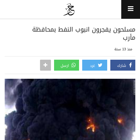
مسلحون يفجرون انبوب النفط بمحافظة
مأرب
منذ 13 سنة
شارك
غرد
ارسل