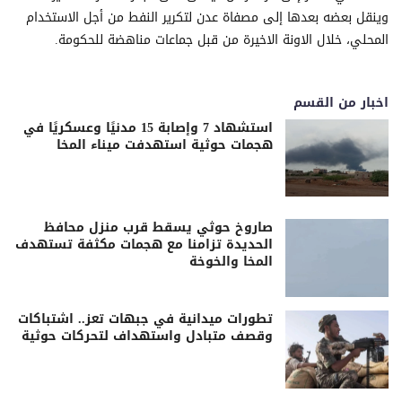
وينقل بعضه بعدها إلى مصفاة عدن لتكرير النفط من أجل الاستخدام
المحلي، خلال الاونة الاخيرة من قبل جماعات مناهضة للحكومة.
اخبار من القسم
استشهاد 7 وإصابة 15 مدنيًا وعسكريًا في
هجمات حوثية استهدفت ميناء المخا
صاروخ حوثي يسقط قرب منزل محافظ
الحديدة تزامنا مع هجمات مكثفة تستهدف
المخا والخوخة
تطورات ميدانية في جبهات تعز.. اشتباكات
وقصف متبادل واستهداف لتحركات حوثية