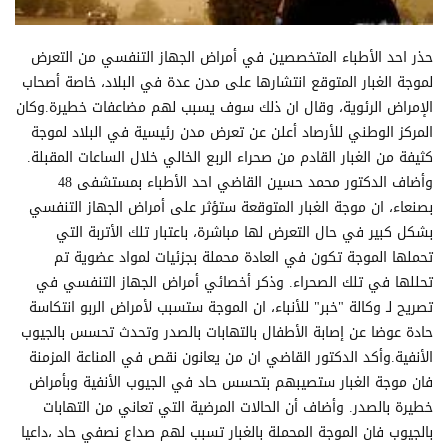
حذر احد الأطباء المتخصصين في أمراض الجهاز التنفسي من التعرض
لموجة الغبار المتوقع انتشارها على مدن عدة في البلاد، خاصة أصحاب
الإمراض الرئوية، وقال ان ذلك سوف يسبب لهم مضاعفات خطيرة.وكان
المركز الوطني للأرصاد أعلن عن تعرض مدن رئيسية في البلاد لموجة
كثيفة من الغبار القادم من صحراء الربع الخالي خلال الساعات المقبلة.
وأضاف الدكتور محمد حسين القاضي احد الأطباء بمستشفى 48
بصنعاء، ان موجة الغبار المتوقعة ستؤثر على أمراض الجهاز التنفسي
بشكل كبير في حال التعرض لها مباشرة، باعتبار تلك الأتربة التي
تحملها الموجة تكون في العادة محملة بجزئيات لمواد عضوية تم
تحللها في تلك الصحراء. وذكر أخصائي أمراض الجهاز التنفسي في
تصريح لـ وكالة "خبر" للأنباء، ان الموجة ستسبب لأمراض الربو انتكاسة
حادة عوضا عن إصابة الأطفال بالتهابات بالصدر وتحدث تحسس بالجيوب
الأنفية.وأكد الدكتور القاضي ان من يعانون نقص في المناعة المزمنة
فان موجة الغبار ستصيبهم بتحسس حاد في الجيوب الأنفية وبأمراض
خطيرة بالصدر. وأضاف أن الحالات المرضية التي تعاني من التهابات
بالجيوب فان الموجة المحملة بالغبار تسبب لهم صداع نصفي حاد ،داعيا