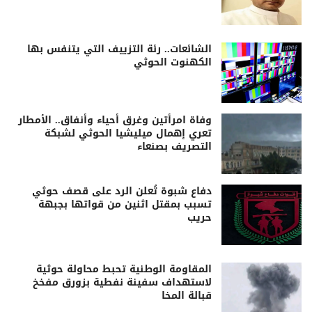
الشائعات.. رئة التزييف التي يتنفس بها
الكهنوت الحوثي
وفاة امرأتين وغرق أحياء وأنفاق.. الأمطار
تعري إهمال ميليشيا الحوثي لشبكة
التصريف بصنعاء
دفاع شبوة تُعلن الرد على قصف حوثي
تسبب بمقتل اثنين من قواتها بجبهة
حريب
المقاومة الوطنية تحبط محاولة حوثية
لاستهداف سفينة نفطية بزورق مفخخ
قبالة المخا