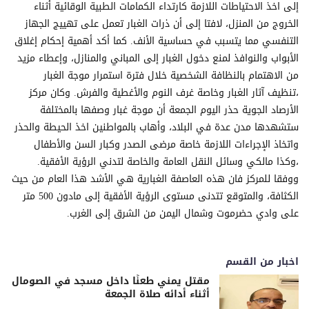
إلى اخذ الاحتياطات اللازمة كارتداء الكمامات الطبية الوقائية أثناء
الخروج من المنزل، لافتا إلى أن ذرات الغبار تعمل على تهييج الجهاز
التنفسي مما يتسبب في حساسية الأنف. كما أكد أهمية إحكام إغلاق
الأبواب والنوافذ لمنع دخول الغبار إلى المباني والمنازل، وإعطاء مزيد
من الاهتمام بالنظافة الشخصية خلال فترة استمرار موجة الغبار
،تنظيف آثار الغبار وخاصة غرف النوم والأغطية والفرش. وكان مركز
الأرصاد الجوية حذر اليوم الجمعة أن موجة غبار وصفها بالمختلفة
ستشهدها مدن عدة في البلاد، وأهاب بالمواطنين اخذ الحيطة والحذر
واتخاذ الإجراءات اللازمة خاصة مرضى الصدر وكبار السن والأطفال
،وكذا مالكي وسائل النقل العامة والخاصة لتدني الرؤية الأفقية.
ووفقا للمركز فان هذه العاصفة الغبارية هي الأشد هذا العام من حيث
الكثافة، والمتوقع تتدنى مستوى الرؤية الأفقية إلى مادون 500 متر
على وادي حضرموت وشمال اليمن من الشرق إلى الغرب.
اخبار من القسم
مقتل يمني طعنًا داخل مسجد في الصومال
أثناء أدائه صلاة الجمعة