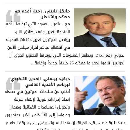
مايكل نايتس، زميل أقدم في
معهد واشنطن
مع استمرار الجهود التي تبذلها الأمم
المتحدة لتعزيز وقف إطلاق النار،
يواصل الحوثيون تعزيز دفاعات المدينة
في انتهاكٍ مباشر لقرار مجلس الأمن
الدولي رقم 2451. وتظهر المعلومات التي يوفرها التصوير الجوي أن
الحوثيين قاموا بحفر ما معدّله 25 خندقاً جديداً وإقامة...
ديفيد بيسلي، المدير التنفيذي
لبرنامج الأغذية العالمي
أطلب من سلطات الحوثيين في صنعاء
اتخاذ إجراءات فورية لإنهاء سرقة
وتحويل المساعدات الغذائية وضمان
وصولها إلى الأشخاص الذين يعتمدون
عليها للبقاء على قيد الحياة. إن هذا السلوك يرقى إلى سرقة الطعام