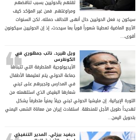
ثقتهم بالحوثيين بسبب تناقضهم
ومراوغتهم. فمن غير المؤكد كيف
سيكون رد فعل الحوثيين حال أنهى التحالف حملته، لكن السنوات
الأربع الماضية تعطينا شعوراً قوياً بما سيحدث، إذ إن الحوثيين سيكونون
أقوى،...
ويل هيرد، نائب جمهوري في
الكونغرس
الأيديولوجية المتطرفة التي تتبناها
جماعة الحوثي يتم تعليمها الأطفال
في المدارس وتجبرهم على تبني
شعارها البغيض الذي استلهمته من
الثورة الإيرانية. إن مليشيا الحوثي تبني جيلاً يمنياً متطرفاً يشكل
تهديداً طويل الأجل للمنطقة. استفادت إيران من معاناة الشعب اليمني
بتحويل اليمن...
ديفيد بيزلي، المدير التنفيذي