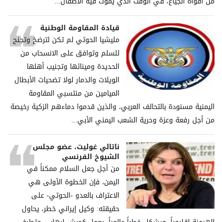
من أفواه الجياع، في الوقت الذي يموت فيه الأطفال...
قيادة المقاومة الوطنية
مليشيا الحوثي لم تكن لترضخ وتجنح
للسلم وتوافق على الانسحاب من
الحديدة ومينائها وتجنيب أهلها
الويلات والدمار لولا تضحيات الأبطال
الميامين من منتسبي المقاومة
اليمنية مسنودة بالتحالف العربي، والذين قدموا دماءهم الزكية رخيصة
من أجل رفعة وعزة وحرية الشعب اليمني الأبي...
ناتالي غوليت، عضو مجلس
الشيوخ الفرنسي
من أجل جعل السلام ممكناً في
اليمن، فإن الخطوة الأولى هي
الاعتراف بالعدو -الحوثي- على
حقيقته: وكيل إيراني خطر، يحاول