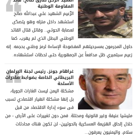
العميد الركن طارق صالح، قائد
المقاومة الوطنية
الزّعيم الشهيد علي عبدالله صالح
استشهد داخل منزله وهو يتصدّى
لعصابة الحوثي.. وقاتل قتال القائد
الوطني البطل الذي لم يهرب، كما
حاول المجرمون بمسرحيتهم المفضوحة الإساءة لرمز وطني بحجمه. إنه
زعيم سبتمبري ظل مدافعاً عن الجمهورية حتى لحظات استشهاده.
غراھام جونز، رئیس لجنة البرلمان
البریطاني الخاصة بضوابط صادرات
الأسلحة
مشكلة الیمن لیست الغارات الجویة،
بل إنھا مشكلة انھیار اقتصادي تسبب
فی سوء إدارة الاقتصاد من قبل
ملیشیا عنیفة وغیر قانونیة ومحتلة. فمن دون تغییرات على الأرض - من
خلال إلحاق الھزیمة العسكریة بالحوثیین- لن تكون ھناك محادثات
سلام، والیمنیون یعرفون...