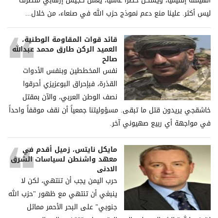
الهيمنة إقليمياً، ويشكل خطراً عالمياً، يعمل كجيش إرهابي متطرف
ليس أكثر. علينا منع دعم نموذج حزب الله في صنعاء، من خلال...
قائد قوات المقاومة الوطنية،
العميد الركن طارق محمد عبدالله
صالح
نفس المخططين وبنفس الأدوات
القذرة، فبإحراق البوعزيزي أحرقوا
نصف الوطن العربي، والآن بمقتل
خاشقجي يريدون قتل ما تبقى. مسؤوليتنا جمعياً أن نقف موقفاً واحداً
في مواجهة أي ربيع صهيوني آخر.
مايكل نايتس، زميل أقدم في
معهد واشنطن لسياسات الشرق
الادنى
حرب اليمن يجب أن تنتهي، لكن لا
ينبغي أن تنتهي مع ظهور "حزب الله
جنوبي" على البحر الأحمر مماثل