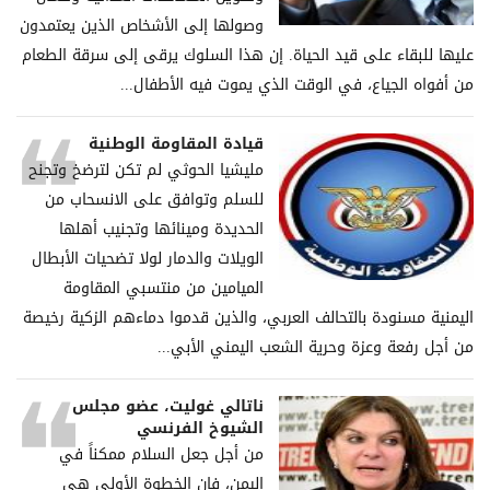
وصولها إلى الأشخاص الذين يعتمدون
عليها للبقاء على قيد الحياة. إن هذا السلوك يرقى إلى سرقة الطعام
من أفواه الجياع، في الوقت الذي يموت فيه الأطفال...
قيادة المقاومة الوطنية
مليشيا الحوثي لم تكن لترضخ وتجنح
للسلم وتوافق على الانسحاب من
الحديدة ومينائها وتجنيب أهلها
الويلات والدمار لولا تضحيات الأبطال
الميامين من منتسبي المقاومة
اليمنية مسنودة بالتحالف العربي، والذين قدموا دماءهم الزكية رخيصة
من أجل رفعة وعزة وحرية الشعب اليمني الأبي...
ناتالي غوليت، عضو مجلس
الشيوخ الفرنسي
من أجل جعل السلام ممكناً في
اليمن، فإن الخطوة الأولى هي