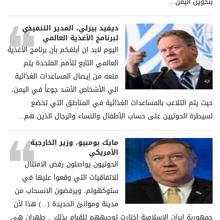
بتحويل اليمن...
ديفيد بيزلي، المدير التنفيذي
لبرنامج الأغذية العالمي
اليوم لابد ان أبلغكم بأن برنامج الأغذية
العالمي التابع للأمم المتحدة يتم
منعه من إيصال المساعدات الغذائية
الي الأشخاص الأشد جوعاً في اليمن،
حيث يتم التلاعب بالمساعدات الغذائية في المناطق التي تخضع
لسيطرة الحوثيين على حساب الأطفال والنساء والرجال الذين هم...
مايك بومبيو، وزير الخارجية
الأمريكي
الحوثيون يواصلون رفض الامتثال
للاتفاقيات التي وقعوا عليها في
ستوكهولم، ويرفضون الانسحاب من
مدينة وموانئ الحديدة (...) هذا لأن
جمهورية إيران الإسلامية اختارت توجيههم للقيام بذلك .. طهران هي