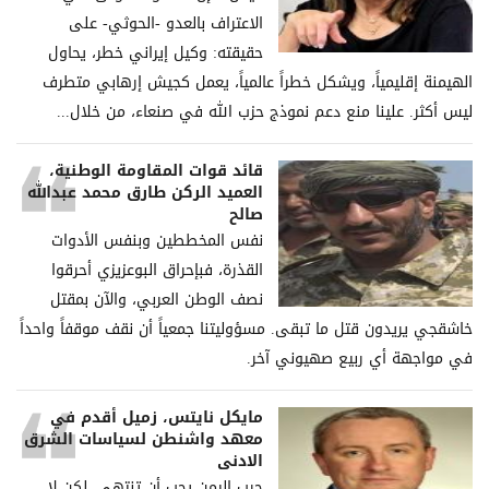
الاعتراف بالعدو -الحوثي- على
حقيقته: وكيل إيراني خطر، يحاول
الهيمنة إقليمياً، ويشكل خطراً عالمياً، يعمل كجيش إرهابي متطرف
ليس أكثر. علينا منع دعم نموذج حزب الله في صنعاء، من خلال...
قائد قوات المقاومة الوطنية،
العميد الركن طارق محمد عبدالله
صالح
نفس المخططين وبنفس الأدوات
القذرة، فبإحراق البوعزيزي أحرقوا
نصف الوطن العربي، والآن بمقتل
خاشقجي يريدون قتل ما تبقى. مسؤوليتنا جمعياً أن نقف موقفاً واحداً
في مواجهة أي ربيع صهيوني آخر.
مايكل نايتس، زميل أقدم في
معهد واشنطن لسياسات الشرق
الادنى
حرب اليمن يجب أن تنتهي، لكن لا