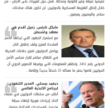
ملیشیا عنیفة وغیر قانونیة ومحتلة. فمن دون تغییرات على الأرض - من
خلال إلحاق الھزیمة العسكریة بالحوثیین- لن تكون ھناك محادثات
سلام، والیمنیون یعرفون...
مايكل نايتس، زميل أقدم في
معهد واشنطن
مع استمرار الجهود التي تبذلها الأمم
المتحدة لتعزيز وقف إطلاق النار،
يواصل الحوثيون تعزيز دفاعات المدينة
في انتهاكٍ مباشر لقرار مجلس الأمن
الدولي رقم 2451. وتظهر المعلومات التي يوفرها التصوير الجوي أن
الحوثيين قاموا بحفر ما معدّله 25 خندقاً جديداً وإقامة...
ديفيد بيسلي، المدير التنفيذي
لبرنامج الأغذية العالمي
أطلب من سلطات الحوثيين في صنعاء
اتخاذ إجراءات فورية لإنهاء سرقة
وتحويل المساعدات الغذائية وضمان