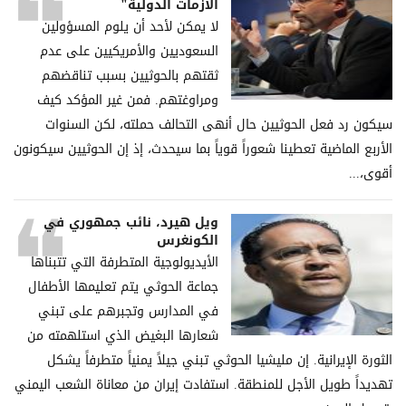
الأزمات الدولية"
لا يمكن لأحد أن يلوم المسؤولين
السعوديين والأمريكيين على عدم
ثقتهم بالحوثيين بسبب تناقضهم
ومراوغتهم. فمن غير المؤكد كيف
سيكون رد فعل الحوثيين حال أنهى التحالف حملته، لكن السنوات
الأربع الماضية تعطينا شعوراً قوياً بما سيحدث، إذ إن الحوثيين سيكونون
أقوى،...
ويل هيرد، نائب جمهوري في
الكونغرس
الأيديولوجية المتطرفة التي تتبناها
جماعة الحوثي يتم تعليمها الأطفال
في المدارس وتجبرهم على تبني
شعارها البغيض الذي استلهمته من
الثورة الإيرانية. إن مليشيا الحوثي تبني جيلاً يمنياً متطرفاً يشكل
تهديداً طويل الأجل للمنطقة. استفادت إيران من معاناة الشعب اليمني