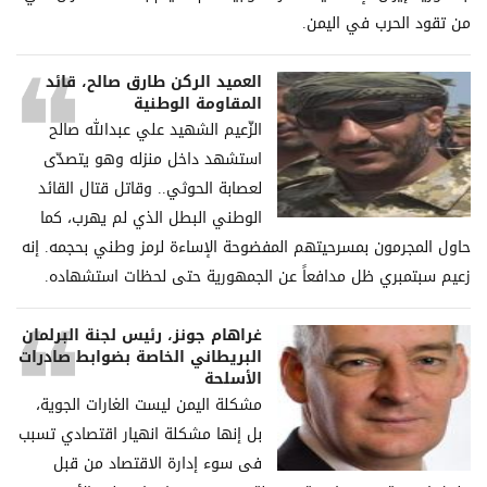
من تقود الحرب في اليمن.
العميد الركن طارق صالح، قائد
المقاومة الوطنية
الزّعيم الشهيد علي عبدالله صالح
استشهد داخل منزله وهو يتصدّى
لعصابة الحوثي.. وقاتل قتال القائد
الوطني البطل الذي لم يهرب، كما
حاول المجرمون بمسرحيتهم المفضوحة الإساءة لرمز وطني بحجمه. إنه
زعيم سبتمبري ظل مدافعاً عن الجمهورية حتى لحظات استشهاده.
غراھام جونز، رئیس لجنة البرلمان
البریطاني الخاصة بضوابط صادرات
الأسلحة
مشكلة الیمن لیست الغارات الجویة،
بل إنھا مشكلة انھیار اقتصادي تسبب
فی سوء إدارة الاقتصاد من قبل