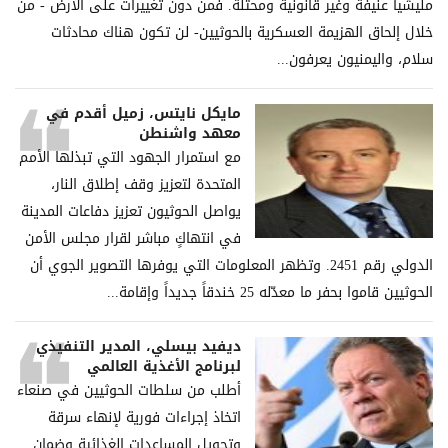
ملیشیا عنیفة وغیر قانونیة ومحتلة. فمن دون تغییرات على الأرض - من
خلال إلحاق الھزیمة العسكریة بالحوثیین- لن تكون ھناك محادثات
سلام، والیمنیون یعرفون...
مايكل نايتس، زميل أقدم في
معهد واشنطن
مع استمرار الجهود التي تبذلها الأمم
المتحدة لتعزيز وقف إطلاق النار،
يواصل الحوثيون تعزيز دفاعات المدينة
في انتهاكٍ مباشر لقرار مجلس الأمن
الدولي رقم 2451. وتظهر المعلومات التي يوفرها التصوير الجوي أن
الحوثيين قاموا بحفر ما معدّله 25 خندقاً جديداً وإقامة...
ديفيد بيسلي، المدير التنفيذي
لبرنامج الأغذية العالمي
أطلب من سلطات الحوثيين في صنعاء
اتخاذ إجراءات فورية لإنهاء سرقة
وتحويل المساعدات الغذائية وضمان