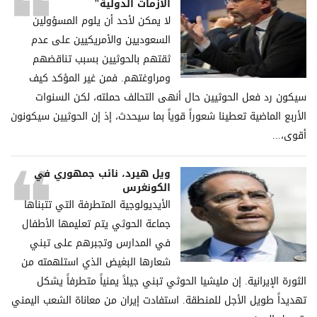
الأزمات الدولية"
لا يمكن لأحد أن يلوم المسؤولين
السعوديين والأمريكيين على عدم
ثقتهم بالحوثيين بسبب تناقضهم
ومراوغتهم. فمن غير المؤكد كيف
سيكون رد فعل الحوثيين حال أنهى التحالف حملته، لكن السنوات
الأربع الماضية تعطينا شعوراً قوياً بما سيحدث، إذ إن الحوثيين سيكونون
أقوى،...
ويل هيرد، نائب جمهوري في
الكونغرس
الأيديولوجية المتطرفة التي تتبناها
جماعة الحوثي يتم تعليمها الأطفال
في المدارس وتجبرهم على تبني
شعارها البغيض الذي استلهمته من
الثورة الإيرانية. إن مليشيا الحوثي تبني جيلاً يمنياً متطرفاً يشكل
تهديداً طويل الأجل للمنطقة. استفادت إيران من معاناة الشعب اليمني