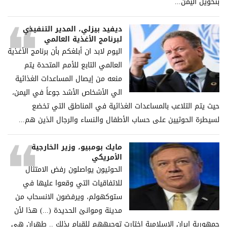
بتحويل اليمن...
ديفيد بيزلي، المدير التنفيذي
لبرنامج الأغذية العالمي
اليوم لابد ان أبلغكم بأن برنامج الأغذية
العالمي التابع للأمم المتحدة يتم
منعه من إيصال المساعدات الغذائية
الي الأشخاص الأشد جوعاً في اليمن،
حيث يتم التلاعب بالمساعدات الغذائية في المناطق التي تخضع
لسيطرة الحوثيين على حساب الأطفال والنساء والرجال الذين هم...
مايك بومبيو، وزير الخارجية
الأمريكي
الحوثيون يواصلون رفض الامتثال
للاتفاقيات التي وقعوا عليها في
ستوكهولم، ويرفضون الانسحاب من
مدينة وموانئ الحديدة (...) هذا لأن
جمهورية إيران الإسلامية اختارت توجيههم للقيام بذلك .. طهران هي