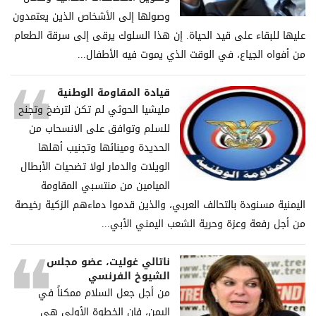
وصولها إلى الأشخاص الذين يعتمدون
عليها للبقاء على قيد الحياة. إن هذا السلوك يرقى إلى سرقة الطعام
من أفواه الجياع، في الوقت الذي يموت فيه الأطفال...
قيادة المقاومة الوطنية
مليشيا الحوثي لم تكن لترضخ وتجنح
للسلم وتوافق على الانسحاب من
الحديدة ومينائها وتجنيب أهلها
الويلات والدمار لولا تضحيات الأبطال
الميامين من منتسبي المقاومة
اليمنية مسنودة بالتحالف العربي، والذين قدموا دماءهم الزكية رخيصة
من أجل رفعة وعزة وحرية الشعب اليمني الأبي...
ناتالي غوليت، عضو مجلس
الشيوخ الفرنسي
من أجل جعل السلام ممكناً في
اليمن، فإن الخطوة الأولى هي