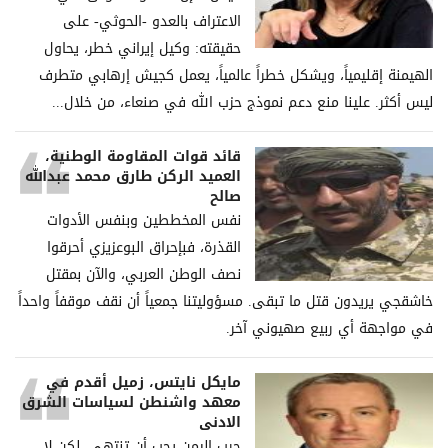
الاعتراف بالعدو -الحوثي- على
حقيقته: وكيل إيراني خطر، يحاول
الهيمنة إقليمياً، ويشكل خطراً عالمياً، يعمل كجيش إرهابي متطرف
ليس أكثر. علينا منع دعم نموذج حزب الله في صنعاء، من خلال...
قائد قوات المقاومة الوطنية،
العميد الركن طارق محمد عبدالله
صالح
نفس المخططين وبنفس الأدوات
القذرة، فبإحراق البوعزيزي أحرقوا
نصف الوطن العربي، والآن بمقتل
خاشقجي يريدون قتل ما تبقى. مسؤوليتنا جمعياً أن نقف موقفاً واحداً
في مواجهة أي ربيع صهيوني آخر.
مايكل نايتس، زميل أقدم في
معهد واشنطن لسياسات الشرق
الادنى
حرب اليمن يجب أن تنتهي، لكن لا