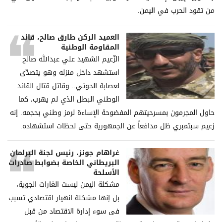
من تقود الحرب في اليمن.
العميد الركن طارق صالح، قائد
المقاومة الوطنية
الزّعيم الشهيد علي عبدالله صالح
استشهد داخل منزله وهو يتصدّى
لعصابة الحوثي.. وقاتل قتال القائد
الوطني البطل الذي لم يهرب، كما
حاول المجرمون بمسرحيتهم المفضوحة الإساءة لرمز وطني بحجمه. إنه
زعيم سبتمبري ظل مدافعاً عن الجمهورية حتى لحظات استشهاده.
غراھام جونز، رئیس لجنة البرلمان
البریطاني الخاصة بضوابط صادرات
الأسلحة
مشكلة الیمن لیست الغارات الجویة،
بل إنھا مشكلة انھیار اقتصادي تسبب
فی سوء إدارة الاقتصاد من قبل