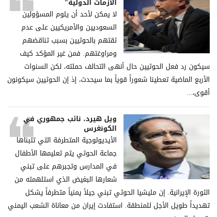
الأزمات الدولية"
لا يمكن لأحد أن يلوم المسؤولين
السعوديين والأمريكيين على عدم
ثقتهم بالحوثيين بسبب تناقضهم
ومراوغتهم. فمن غير المؤكد كيف
سيكون رد فعل الحوثيين حال أنهى التحالف حملته، لكن السنوات
الأربع الماضية تعطينا شعوراً قوياً بما سيحدث، إذ إن الحوثيين سيكونون
أقوى،...
ويل هيرد، نائب جمهوري في
الكونغرس
الأيديولوجية المتطرفة التي تتبناها
جماعة الحوثي يتم تعليمها الأطفال
في المدارس وتجبرهم على تبني
شعارها البغيض الذي استلهمته من
الثورة الإيرانية. إن مليشيا الحوثي تبني جيلاً يمنياً متطرفاً يشكل
تهديداً طويل الأجل للمنطقة. استفادت إيران من معاناة الشعب اليمني