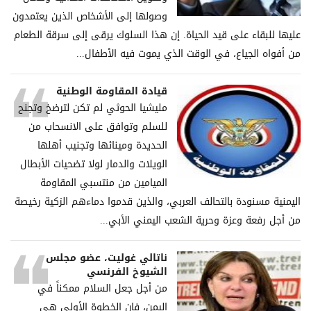
وصولها إلى الأشخاص الذين يعتمدون
عليها للبقاء على قيد الحياة. إن هذا السلوك يرقى إلى سرقة الطعام
من أفواه الجياع، في الوقت الذي يموت فيه الأطفال...
قيادة المقاومة الوطنية
مليشيا الحوثي لم تكن لترضخ وتجنح
للسلم وتوافق على الانسحاب من
الحديدة ومينائها وتجنيب أهلها
الويلات والدمار لولا تضحيات الأبطال
الميامين من منتسبي المقاومة
اليمنية مسنودة بالتحالف العربي، والذين قدموا دماءهم الزكية رخيصة
من أجل رفعة وعزة وحرية الشعب اليمني الأبي...
ناتالي غوليت، عضو مجلس
الشيوخ الفرنسي
من أجل جعل السلام ممكناً في
اليمن، فإن الخطوة الأولى هي