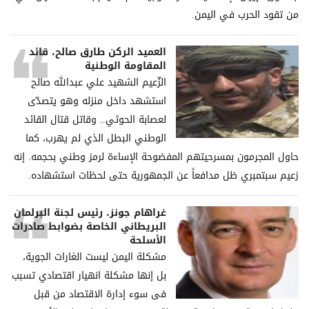
من تقود الحرب في اليمن.
العميد الركن طارق صالح، قائد
المقاومة الوطنية
الزّعيم الشهيد علي عبدالله صالح
استشهد داخل منزله وهو يتصدّى
لعصابة الحوثي.. وقاتل قتال القائد
الوطني البطل الذي لم يهرب، كما
حاول المجرمون بمسرحيتهم المفضوحة الإساءة لرمز وطني بحجمه. إنه
زعيم سبتمبري ظل مدافعاً عن الجمهورية حتى لحظات استشهاده.
غراھام جونز، رئیس لجنة البرلمان
البریطاني الخاصة بضوابط صادرات
الأسلحة
مشكلة الیمن لیست الغارات الجویة،
بل إنھا مشكلة انھیار اقتصادي تسبب
فی سوء إدارة الاقتصاد من قبل