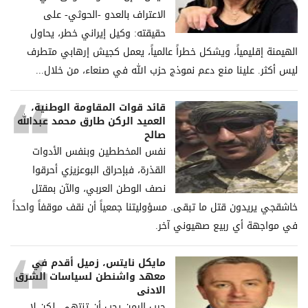
الاعتراف بالعدو -الحوثي- على
حقيقته: وكيل إيراني خطر، يحاول
الهيمنة إقليمياً، ويشكل خطراً عالمياً، يعمل كجيش إرهابي متطرف
ليس أكثر. علينا منع دعم نموذج حزب الله في صنعاء، من خلال...
قائد قوات المقاومة الوطنية،
العميد الركن طارق محمد عبدالله
صالح
نفس المخططين وبنفس الأدوات
القذرة، فبإحراق البوعزيزي أحرقوا
نصف الوطن العربي، والآن بمقتل
خاشقجي يريدون قتل ما تبقى. مسؤوليتنا جمعياً أن نقف موقفاً واحداً
في مواجهة أي ربيع صهيوني آخر.
مايكل نايتس، زميل أقدم في
معهد واشنطن لسياسات الشرق
الادنى
حرب اليمن يجب أن تنتهي، لكن لا