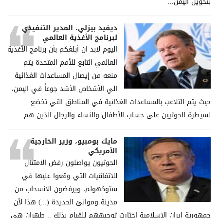
بتحويل اليمن...
ديفيد بيزلي، المدير التنفيذي
لبرنامج الأغذية العالمي
اليوم لابد ان أبلغكم بأن برنامج الأغذية
العالمي التابع للأمم المتحدة يتم
منعه من إيصال المساعدات الغذائية
الي الأشخاص الأشد جوعاً في اليمن،
حيث يتم التلاعب بالمساعدات الغذائية في المناطق التي تخضع
لسيطرة الحوثيين على حساب الأطفال والنساء والرجال الذين هم...
مايك بومبيو، وزير الخارجية
الأمريكي
الحوثيون يواصلون رفض الامتثال
للاتفاقيات التي وقعوا عليها في
ستوكهولم، ويرفضون الانسحاب من
مدينة وموانئ الحديدة (...) هذا لأن
جمهورية إيران الإسلامية اختارت توجيههم للقيام بذلك .. طهران هي