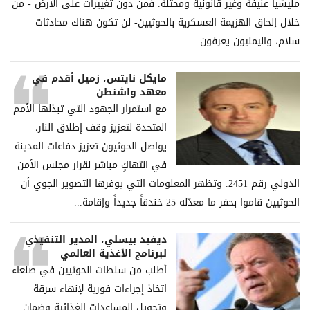
ملیشیا عنیفة وغیر قانونیة ومحتلة. فمن دون تغییرات على الأرض - من
خلال إلحاق الھزیمة العسكریة بالحوثیین- لن تكون ھناك محادثات
سلام، والیمنیون یعرفون...
مايكل نايتس، زميل أقدم في
معهد واشنطن
مع استمرار الجهود التي تبذلها الأمم
المتحدة لتعزيز وقف إطلاق النار،
يواصل الحوثيون تعزيز دفاعات المدينة
في انتهاكٍ مباشر لقرار مجلس الأمن
الدولي رقم 2451. وتظهر المعلومات التي يوفرها التصوير الجوي أن
الحوثيين قاموا بحفر ما معدّله 25 خندقاً جديداً وإقامة...
ديفيد بيسلي، المدير التنفيذي
لبرنامج الأغذية العالمي
أطلب من سلطات الحوثيين في صنعاء
اتخاذ إجراءات فورية لإنهاء سرقة
وتحويل المساعدات الغذائية وضمان