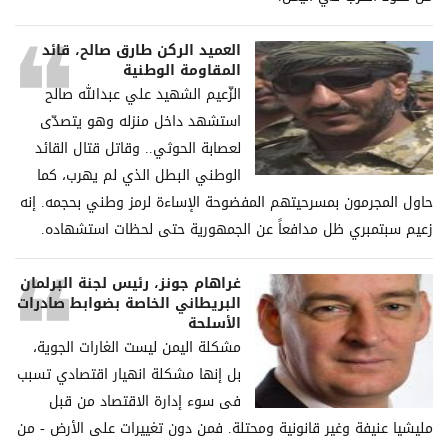
العميد الركن طارق صالح، قائد
المقاومة الوطنية
الزّعيم الشهيد علي عبدالله صالح
استشهد داخل منزله وهو يتصدّى
لعصابة الحوثي.. وقاتل قتال القائد
الوطني البطل الذي لم يهرب، كما
حاول المجرمون بمسرحيتهم المفضوحة الإساءة لرمز وطني بحجمه. إنه
زعيم سبتمبري ظل مدافعاً عن الجمهورية حتى لحظات استشهاده.
غراھام جونز، رئیس لجنة البرلمان
البریطاني الخاصة بضوابط صادرات
الأسلحة
مشكلة الیمن لیست الغارات الجویة،
بل إنھا مشكلة انھیار اقتصادي تسبب
فی سوء إدارة الاقتصاد من قبل
ملیشیا عنیفة وغیر قانونیة ومحتلة. فمن دون تغییرات على الأرض - من