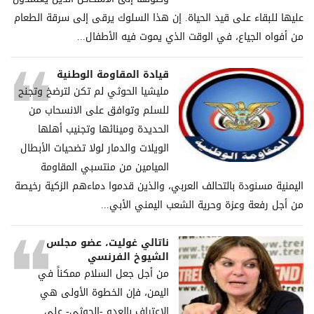
عليها للبقاء على قيد الحياة. إن هذا السلوك يرقى إلى سرقة الطعام
من أفواه الجياع، في الوقت الذي يموت فيه الأطفال...
قيادة المقاومة الوطنية
مليشيا الحوثي لم تكن لترضخ وتجنح
للسلم وتوافق على الانسحاب من
الحديدة ومينائها وتجنيب أهلها
الويلات والدمار لولا تضحيات الأبطال
الميامين من منتسبي المقاومة
اليمنية مسنودة بالتحالف العربي، والذين قدموا دماءهم الزكية رخيصة
من أجل رفعة وعزة وحرية الشعب اليمني الأبي...
ناتالي غوليت، عضو مجلس
الشيوخ الفرنسي
من أجل جعل السلام ممكناً في
اليمن، فإن الخطوة الأولى هي
الاعتراف بالعدو -الحوثي- على