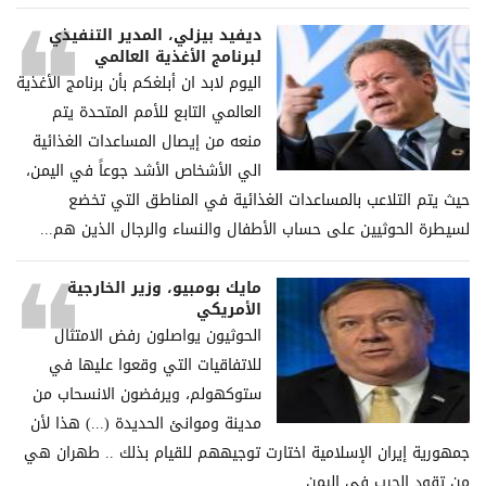
ديفيد بيزلي، المدير التنفيذي
لبرنامج الأغذية العالمي
اليوم لابد ان أبلغكم بأن برنامج الأغذية
العالمي التابع للأمم المتحدة يتم
منعه من إيصال المساعدات الغذائية
الي الأشخاص الأشد جوعاً في اليمن،
حيث يتم التلاعب بالمساعدات الغذائية في المناطق التي تخضع
لسيطرة الحوثيين على حساب الأطفال والنساء والرجال الذين هم...
مايك بومبيو، وزير الخارجية
الأمريكي
الحوثيون يواصلون رفض الامتثال
للاتفاقيات التي وقعوا عليها في
ستوكهولم، ويرفضون الانسحاب من
مدينة وموانئ الحديدة (...) هذا لأن
جمهورية إيران الإسلامية اختارت توجيههم للقيام بذلك .. طهران هي
من تقود الحرب في اليمن.