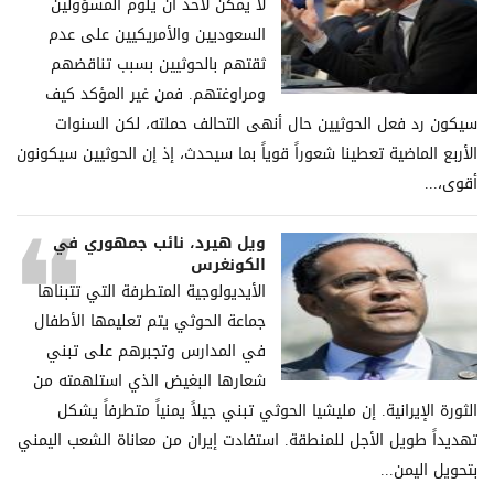
لا يمكن لأحد أن يلوم المسؤولين
السعوديين والأمريكيين على عدم
ثقتهم بالحوثيين بسبب تناقضهم
ومراوغتهم. فمن غير المؤكد كيف
سيكون رد فعل الحوثيين حال أنهى التحالف حملته، لكن السنوات
الأربع الماضية تعطينا شعوراً قوياً بما سيحدث، إذ إن الحوثيين سيكونون
أقوى،...
ويل هيرد، نائب جمهوري في
الكونغرس
الأيديولوجية المتطرفة التي تتبناها
جماعة الحوثي يتم تعليمها الأطفال
في المدارس وتجبرهم على تبني
شعارها البغيض الذي استلهمته من
الثورة الإيرانية. إن مليشيا الحوثي تبني جيلاً يمنياً متطرفاً يشكل
تهديداً طويل الأجل للمنطقة. استفادت إيران من معاناة الشعب اليمني
بتحويل اليمن...