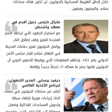
خلال إلحاق الھزیمة العسكریة بالحوثیین- لن تكون ھناك محادثات
سلام، والیمنیون یعرفون...
مايكل نايتس، زميل أقدم في
معهد واشنطن
مع استمرار الجهود التي تبذلها الأمم
المتحدة لتعزيز وقف إطلاق النار،
يواصل الحوثيون تعزيز دفاعات المدينة
في انتهاكٍ مباشر لقرار مجلس الأمن
الدولي رقم 2451. وتظهر المعلومات التي يوفرها التصوير الجوي أن
الحوثيين قاموا بحفر ما معدّله 25 خندقاً جديداً وإقامة...
ديفيد بيسلي، المدير التنفيذي
لبرنامج الأغذية العالمي
أطلب من سلطات الحوثيين في صنعاء
اتخاذ إجراءات فورية لإنهاء سرقة
وتحويل المساعدات الغذائية وضمان
وصولها إلى الأشخاص الذين يعتمدون