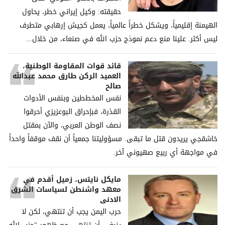
حقيقته: وكيل إيراني خطر، يحاول
الهيمنة إقليمياً، ويشكل خطراً عالمياً، يعمل كجيش إرهابي متطرف
ليس أكثر. علينا منع دعم نموذج حزب الله في صنعاء، من خلال...
قائد قوات المقاومة الوطنية،
العميد الركن طارق محمد عبدالله
صالح
نفس المخططين وبنفس الأدوات
القذرة، فبإحراق البوعزيزي أحرقوا
نصف الوطن العربي، والآن بمقتل
خاشقجي يريدون قتل ما تبقى. مسؤوليتنا جمعياً أن نقف موقفاً واحداً
في مواجهة أي ربيع صهيوني آخر.
مايكل نايتس، زميل أقدم في
معهد واشنطن لسياسات الشرق
الادنى
حرب اليمن يجب أن تنتهي، لكن لا