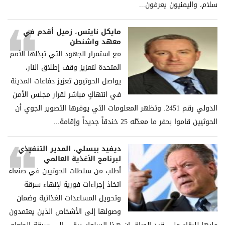
سلام، والیمنیون یعرفون...
مايكل نايتس، زميل أقدم في
معهد واشنطن
مع استمرار الجهود التي تبذلها الأمم
المتحدة لتعزيز وقف إطلاق النار،
يواصل الحوثيون تعزيز دفاعات المدينة
في انتهاكٍ مباشر لقرار مجلس الأمن
الدولي رقم 2451. وتظهر المعلومات التي يوفرها التصوير الجوي أن
الحوثيين قاموا بحفر ما معدّله 25 خندقاً جديداً وإقامة...
ديفيد بيسلي، المدير التنفيذي
لبرنامج الأغذية العالمي
أطلب من سلطات الحوثيين في صنعاء
اتخاذ إجراءات فورية لإنهاء سرقة
وتحويل المساعدات الغذائية وضمان
وصولها إلى الأشخاص الذين يعتمدون