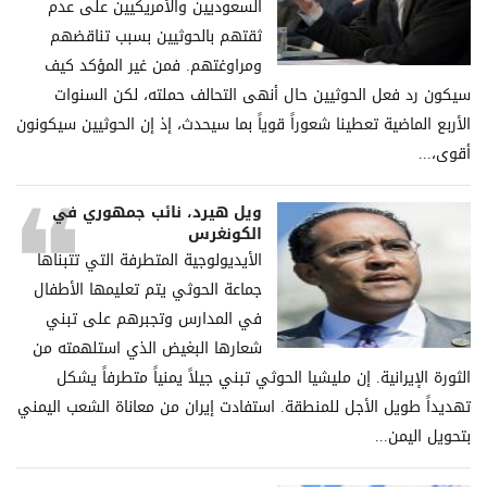
السعوديين والأمريكيين على عدم
ثقتهم بالحوثيين بسبب تناقضهم
ومراوغتهم. فمن غير المؤكد كيف
سيكون رد فعل الحوثيين حال أنهى التحالف حملته، لكن السنوات
الأربع الماضية تعطينا شعوراً قوياً بما سيحدث، إذ إن الحوثيين سيكونون
أقوى،...
ويل هيرد، نائب جمهوري في
الكونغرس
الأيديولوجية المتطرفة التي تتبناها
جماعة الحوثي يتم تعليمها الأطفال
في المدارس وتجبرهم على تبني
شعارها البغيض الذي استلهمته من
الثورة الإيرانية. إن مليشيا الحوثي تبني جيلاً يمنياً متطرفاً يشكل
تهديداً طويل الأجل للمنطقة. استفادت إيران من معاناة الشعب اليمني
بتحويل اليمن...