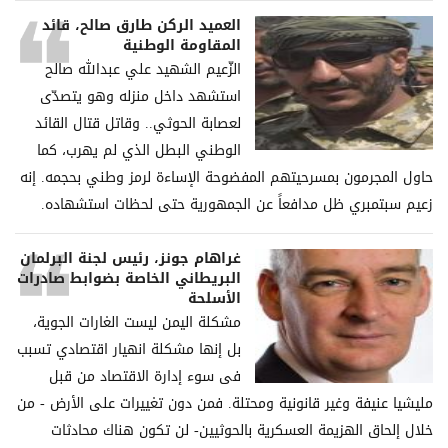
العميد الركن طارق صالح، قائد
المقاومة الوطنية
الزّعيم الشهيد علي عبدالله صالح
استشهد داخل منزله وهو يتصدّى
لعصابة الحوثي.. وقاتل قتال القائد
الوطني البطل الذي لم يهرب، كما
حاول المجرمون بمسرحيتهم المفضوحة الإساءة لرمز وطني بحجمه. إنه
زعيم سبتمبري ظل مدافعاً عن الجمهورية حتى لحظات استشهاده.
غراھام جونز، رئیس لجنة البرلمان
البریطاني الخاصة بضوابط صادرات
الأسلحة
مشكلة الیمن لیست الغارات الجویة،
بل إنھا مشكلة انھیار اقتصادي تسبب
فی سوء إدارة الاقتصاد من قبل
ملیشیا عنیفة وغیر قانونیة ومحتلة. فمن دون تغییرات على الأرض - من
خلال إلحاق الھزیمة العسكریة بالحوثیین- لن تكون ھناك محادثات