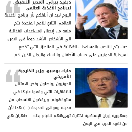
ديفيد بيزلي، المدير التنفيذي
لبرنامج الأغذية العالمي
اليوم لابد ان أبلغكم بأن برنامج الأغذية
العالمي التابع للأمم المتحدة يتم
منعه من إيصال المساعدات الغذائية
الي الأشخاص الأشد جوعاً في اليمن،
حيث يتم التلاعب بالمساعدات الغذائية في المناطق التي تخضع
لسيطرة الحوثيين على حساب الأطفال والنساء والرجال الذين هم...
مايك بومبيو، وزير الخارجية
الأمريكي
الحوثيون يواصلون رفض الامتثال
للاتفاقيات التي وقعوا عليها في
ستوكهولم، ويرفضون الانسحاب من
مدينة وموانئ الحديدة (...) هذا لأن
جمهورية إيران الإسلامية اختارت توجيههم للقيام بذلك .. طهران هي
من تقود الحرب في اليمن.