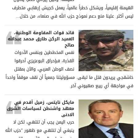
الهيمنة إقليمياً، ويشكل خطراً عالمياً، يعمل كجيش إرهابي متطرف
ليس أكثر. علينا منع دعم نموذج حزب الله في صنعاء، من خلال...
قائد قوات المقاومة الوطنية،
العميد الركن طارق محمد عبدالله
صالح
نفس المخططين وبنفس الأدوات
القذرة، فبإحراق البوعزيزي أحرقوا
نصف الوطن العربي، والآن بمقتل
خاشقجي يريدون قتل ما تبقى. مسؤوليتنا جمعياً أن نقف موقفاً واحداً
في مواجهة أي ربيع صهيوني آخر.
مايكل نايتس، زميل أقدم في
معهد واشنطن لسياسات الشرق
الادنى
حرب اليمن يجب أن تنتهي، لكن لا
ينبغي أن تنتهي مع ظهور "حزب الله