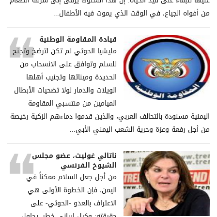
عليها للبقاء على قيد الحياة. إن هذا السلوك يرقى إلى سرقة الطعام
من أفواه الجياع، في الوقت الذي يموت فيه الأطفال...
قيادة المقاومة الوطنية
مليشيا الحوثي لم تكن لترضخ وتجنح
للسلم وتوافق على الانسحاب من
الحديدة ومينائها وتجنيب أهلها
الويلات والدمار لولا تضحيات الأبطال
الميامين من منتسبي المقاومة
اليمنية مسنودة بالتحالف العربي، والذين قدموا دماءهم الزكية رخيصة
من أجل رفعة وعزة وحرية الشعب اليمني الأبي...
ناتالي غوليت، عضو مجلس
الشيوخ الفرنسي
من أجل جعل السلام ممكناً في
اليمن، فإن الخطوة الأولى هي
الاعتراف بالعدو -الحوثي- على
حقيقته: وكيل إيراني خطر، يحاول