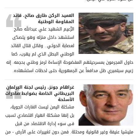
العميد الركن طارق صالح، قائد
المقاومة الوطنية
الزّعيم الشهيد علي عبدالله صالح
استشهد داخل منزله وهو يتصدّى
لعصابة الحوثي.. وقاتل قتال القائد
الوطني البطل الذي لم يهرب، كما
حاول المجرمون بمسرحيتهم المفضوحة الإساءة لرمز وطني بحجمه. إنه
زعيم سبتمبري ظل مدافعاً عن الجمهورية حتى لحظات استشهاده.
غراھام جونز، رئیس لجنة البرلمان
البریطاني الخاصة بضوابط صادرات
الأسلحة
مشكلة الیمن لیست الغارات الجویة،
بل إنھا مشكلة انھیار اقتصادي تسبب
فی سوء إدارة الاقتصاد من قبل
ملیشیا عنیفة وغیر قانونیة ومحتلة. فمن دون تغییرات على الأرض - من