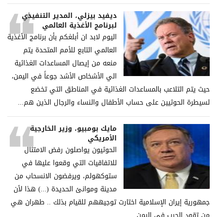
ديفيد بيزلي، المدير التنفيذي
لبرنامج الأغذية العالمي
اليوم لابد ان أبلغكم بأن برنامج الأغذية
العالمي التابع للأمم المتحدة يتم
منعه من إيصال المساعدات الغذائية
الي الأشخاص الأشد جوعاً في اليمن،
حيث يتم التلاعب بالمساعدات الغذائية في المناطق التي تخضع
لسيطرة الحوثيين على حساب الأطفال والنساء والرجال الذين هم...
مايك بومبيو، وزير الخارجية
الأمريكي
الحوثيون يواصلون رفض الامتثال
للاتفاقيات التي وقعوا عليها في
ستوكهولم، ويرفضون الانسحاب من
مدينة وموانئ الحديدة (...) هذا لأن
جمهورية إيران الإسلامية اختارت توجيههم للقيام بذلك .. طهران هي
من تقود الحرب في اليمن.