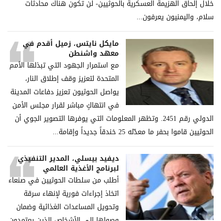
خلال إلحاق الھزیمة العسكریة بالحوثیین- لن تكون ھناك محادثات
سلام، والیمنیون یعرفون...
مايكل نايتس، زميل أقدم في
معهد واشنطن
مع استمرار الجهود التي تبذلها الأمم
المتحدة لتعزيز وقف إطلاق النار،
يواصل الحوثيون تعزيز دفاعات المدينة
في انتهاكٍ مباشر لقرار مجلس الأمن
الدولي رقم 2451. وتظهر المعلومات التي يوفرها التصوير الجوي أن
الحوثيين قاموا بحفر ما معدّله 25 خندقاً جديداً وإقامة...
ديفيد بيسلي، المدير التنفيذي
لبرنامج الأغذية العالمي
أطلب من سلطات الحوثيين في صنعاء
اتخاذ إجراءات فورية لإنهاء سرقة
وتحويل المساعدات الغذائية وضمان
وصولها إلى الأشخاص الذين يعتمدون