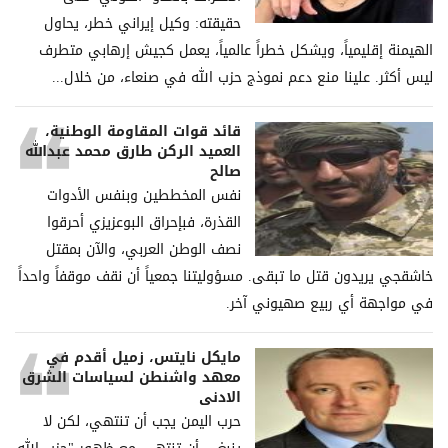
حقيقته: وكيل إيراني خطر، يحاول
الهيمنة إقليمياً، ويشكل خطراً عالمياً، يعمل كجيش إرهابي متطرف
ليس أكثر. علينا منع دعم نموذج حزب الله في صنعاء، من خلال...
قائد قوات المقاومة الوطنية،
العميد الركن طارق محمد عبدالله
صالح
نفس المخططين وبنفس الأدوات
القذرة، فبإحراق البوعزيزي أحرقوا
نصف الوطن العربي، والآن بمقتل
خاشقجي يريدون قتل ما تبقى. مسؤوليتنا جمعياً أن نقف موقفاً واحداً
في مواجهة أي ربيع صهيوني آخر.
مايكل نايتس، زميل أقدم في
معهد واشنطن لسياسات الشرق
الادنى
حرب اليمن يجب أن تنتهي، لكن لا