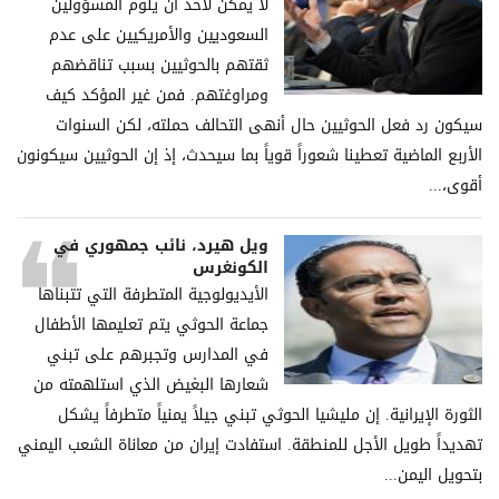
لا يمكن لأحد أن يلوم المسؤولين
السعوديين والأمريكيين على عدم
ثقتهم بالحوثيين بسبب تناقضهم
ومراوغتهم. فمن غير المؤكد كيف
سيكون رد فعل الحوثيين حال أنهى التحالف حملته، لكن السنوات
الأربع الماضية تعطينا شعوراً قوياً بما سيحدث، إذ إن الحوثيين سيكونون
أقوى،...
ويل هيرد، نائب جمهوري في
الكونغرس
الأيديولوجية المتطرفة التي تتبناها
جماعة الحوثي يتم تعليمها الأطفال
في المدارس وتجبرهم على تبني
شعارها البغيض الذي استلهمته من
الثورة الإيرانية. إن مليشيا الحوثي تبني جيلاً يمنياً متطرفاً يشكل
تهديداً طويل الأجل للمنطقة. استفادت إيران من معاناة الشعب اليمني
بتحويل اليمن...