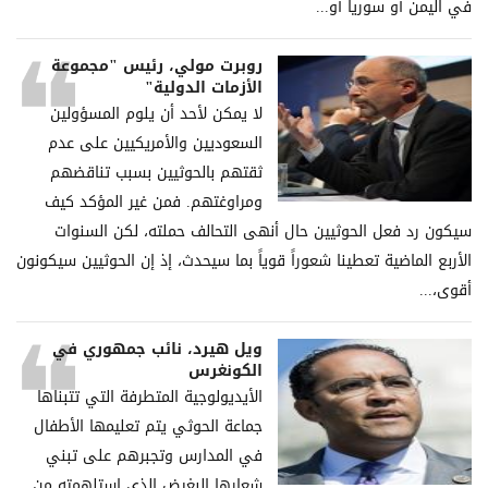
في اليمن أو سوريا أو...
روبرت مولي، رئيس "مجموعة
الأزمات الدولية"
لا يمكن لأحد أن يلوم المسؤولين
السعوديين والأمريكيين على عدم
ثقتهم بالحوثيين بسبب تناقضهم
ومراوغتهم. فمن غير المؤكد كيف
سيكون رد فعل الحوثيين حال أنهى التحالف حملته، لكن السنوات
الأربع الماضية تعطينا شعوراً قوياً بما سيحدث، إذ إن الحوثيين سيكونون
أقوى،...
ويل هيرد، نائب جمهوري في
الكونغرس
الأيديولوجية المتطرفة التي تتبناها
جماعة الحوثي يتم تعليمها الأطفال
في المدارس وتجبرهم على تبني
شعارها البغيض الذي استلهمته من