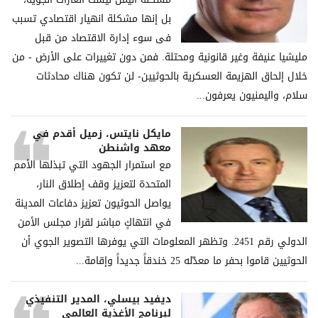
بل إنھا مشكلة انھیار اقتصادي تسبب
فی سوء إدارة الاقتصاد من قبل
ملیشیا عنیفة وغیر قانونیة ومحتلة. فمن دون تغییرات على الأرض - من
خلال إلحاق الھزیمة العسكریة بالحوثیین- لن تكون ھناك محادثات
سلام، والیمنیون یعرفون...
مايكل نايتس، زميل أقدم في
معهد واشنطن
مع استمرار الجهود التي تبذلها الأمم
المتحدة لتعزيز وقف إطلاق النار،
يواصل الحوثيون تعزيز دفاعات المدينة
في انتهاكٍ مباشر لقرار مجلس الأمن
الدولي رقم 2451. وتظهر المعلومات التي يوفرها التصوير الجوي أن
الحوثيين قاموا بحفر ما معدّله 25 خندقاً جديداً وإقامة...
ديفيد بيسلي، المدير التنفيذي
لبرنامج الأغذية العالمي