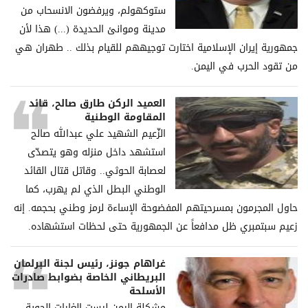
ستوكهولم، ويرفضون الانسحاب من
مدينة وموانئ الحديدة (...) هذا لأن
جمهورية إيران الإسلامية اختارت توجيههم للقيام بذلك .. طهران هي
من تقود الحرب في اليمن.
العميد الركن طارق صالح، قائد
المقاومة الوطنية
الزّعيم الشهيد علي عبدالله صالح
استشهد داخل منزله وهو يتصدّى
لعصابة الحوثي.. وقاتل قتال القائد
الوطني البطل الذي لم يهرب، كما
حاول المجرمون بمسرحيتهم المفضوحة الإساءة لرمز وطني بحجمه. إنه
زعيم سبتمبري ظل مدافعاً عن الجمهورية حتى لحظات استشهاده.
غراھام جونز، رئیس لجنة البرلمان
البریطاني الخاصة بضوابط صادرات
الأسلحة
مشكلة الیمن لیست الغارات الجویة،