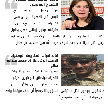
الشيوخ الفرنسي
من أجل جعل السلام ممكناً في
اليمن، فإن الخطوة الأولى هي
الاعتراف بالعدو -الحوثي- على
حقيقته: وكيل إيراني خطر، يحاول
الهيمنة إقليمياً، ويشكل خطراً عالمياً، يعمل كجيش إرهابي متطرف
ليس أكثر. علينا منع دعم نموذج حزب الله في صنعاء، من خلال...
قائد قوات المقاومة الوطنية،
العميد الركن طارق محمد عبدالله
صالح
نفس المخططين وبنفس الأدوات
القذرة، فبإحراق البوعزيزي أحرقوا
نصف الوطن العربي، والآن بمقتل
خاشقجي يريدون قتل ما تبقى. مسؤوليتنا جمعياً أن نقف موقفاً واحداً
في مواجهة أي ربيع صهيوني آخر.