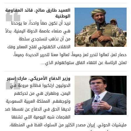
العميد طارق صالح، قائد المقاومة
الوطنية
نريد أن نكون صفاً واحداً، ما يوحدنا
هي صنعاء عاصمة الدولة اليمنية. بدلاً
من أن نذهب لنستجدي سلطة
الانقلاب الكهنوتي لفتح المعابر وفك
حصار تعز، تعالوا لنحرر تعز جميعاً، تعالوا معنا لتحرير الحديدة جميعاً،
تعلن الرئاسة عن انتهاء اتفاق ستوكهولم الذي...
وزير الدفاع الأمريكي، مارك إسبر
الحوثيون ارتكبوا فظائع مروعة في
اليمن، وطهران هي من تحركهم
وتوجههم. المملكة العربية السعودية
لديها الحق في الدفاع عن نفسها ضد
الهجمات شبه اليومية التي تشنها
مليشيات الحوثي. إيران مصدر الكثير من السلوك الفظ في المنطقة،