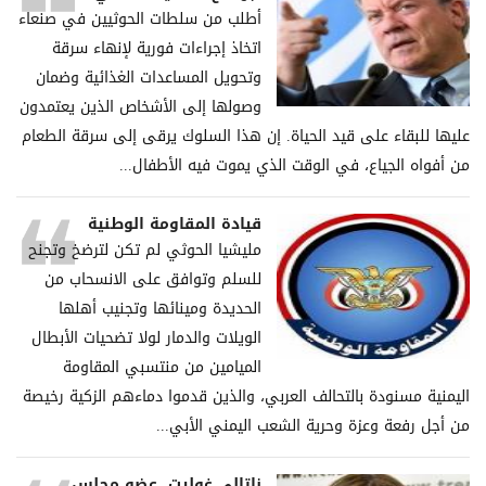
أطلب من سلطات الحوثيين في صنعاء
اتخاذ إجراءات فورية لإنهاء سرقة
وتحويل المساعدات الغذائية وضمان
وصولها إلى الأشخاص الذين يعتمدون
عليها للبقاء على قيد الحياة. إن هذا السلوك يرقى إلى سرقة الطعام
من أفواه الجياع، في الوقت الذي يموت فيه الأطفال...
قيادة المقاومة الوطنية
مليشيا الحوثي لم تكن لترضخ وتجنح
للسلم وتوافق على الانسحاب من
الحديدة ومينائها وتجنيب أهلها
الويلات والدمار لولا تضحيات الأبطال
الميامين من منتسبي المقاومة
اليمنية مسنودة بالتحالف العربي، والذين قدموا دماءهم الزكية رخيصة
من أجل رفعة وعزة وحرية الشعب اليمني الأبي...
ناتالي غوليت، عضو مجلس