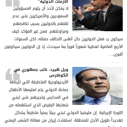
الأزمات الدولية"
لا يمكن لأحد أن يلوم المسؤولين
السعوديين والأمريكيين على عدم
ثقتهم بالحوثيين بسبب تناقضهم
ومراوغتهم. فمن غير المؤكد كيف
سيكون رد فعل الحوثيين حال أنهى التحالف حملته، لكن السنوات
الأربع الماضية تعطينا شعوراً قوياً بما سيحدث، إذ إن الحوثيين سيكونون
أقوى،...
ويل هيرد، نائب جمهوري في
الكونغرس
الأيديولوجية المتطرفة التي تتبناها
جماعة الحوثي يتم تعليمها الأطفال
في المدارس وتجبرهم على تبني
شعارها البغيض الذي استلهمته من
الثورة الإيرانية. إن مليشيا الحوثي تبني جيلاً يمنياً متطرفاً يشكل
تهديداً طويل الأجل للمنطقة. استفادت إيران من معاناة الشعب اليمني