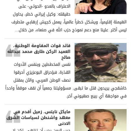
الاعتراف بالعدو -الحوثي- على
حقيقته: وكيل إيراني خطر، يحاول
الهيمنة إقليمياً، ويشكل خطراً عالمياً، يعمل كجيش إرهابي متطرف
ليس أكثر. علينا منع دعم نموذج حزب الله في صنعاء، من خلال...
قائد قوات المقاومة الوطنية،
العميد الركن طارق محمد عبدالله
صالح
نفس المخططين وبنفس الأدوات
القذرة، فبإحراق البوعزيزي أحرقوا
نصف الوطن العربي، والآن بمقتل
خاشقجي يريدون قتل ما تبقى. مسؤوليتنا جمعياً أن نقف موقفاً واحداً
في مواجهة أي ربيع صهيوني آخر.
مايكل نايتس، زميل أقدم في
معهد واشنطن لسياسات الشرق
الادنى
حرب اليمن يجب أن تنتهي، لكن لا