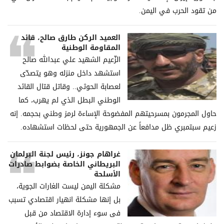
من تقود الحرب في اليمن.
العميد الركن طارق صالح، قائد
المقاومة الوطنية
الزّعيم الشهيد علي عبدالله صالح
استشهد داخل منزله وهو يتصدّى
لعصابة الحوثي.. وقاتل قتال القائد
الوطني البطل الذي لم يهرب، كما
حاول المجرمون بمسرحيتهم المفضوحة الإساءة لرمز وطني بحجمه. إنه
زعيم سبتمبري ظل مدافعاً عن الجمهورية حتى لحظات استشهاده.
غراھام جونز، رئیس لجنة البرلمان
البریطاني الخاصة بضوابط صادرات
الأسلحة
مشكلة الیمن لیست الغارات الجویة،
بل إنھا مشكلة انھیار اقتصادي تسبب
فی سوء إدارة الاقتصاد من قبل