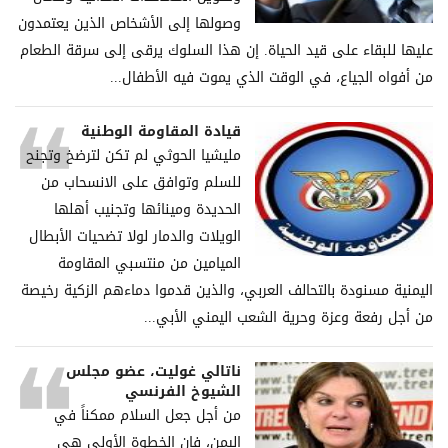
وصولها إلى الأشخاص الذين يعتمدون
عليها للبقاء على قيد الحياة. إن هذا السلوك يرقى إلى سرقة الطعام
من أفواه الجياع، في الوقت الذي يموت فيه الأطفال...
قيادة المقاومة الوطنية
مليشيا الحوثي لم تكن لترضخ وتجنح
للسلم وتوافق على الانسحاب من
الحديدة ومينائها وتجنيب أهلها
الويلات والدمار لولا تضحيات الأبطال
الميامين من منتسبي المقاومة
اليمنية مسنودة بالتحالف العربي، والذين قدموا دماءهم الزكية رخيصة
من أجل رفعة وعزة وحرية الشعب اليمني الأبي...
ناتالي غوليت، عضو مجلس
الشيوخ الفرنسي
من أجل جعل السلام ممكناً في
اليمن، فإن الخطوة الأولى هي