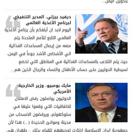
بتحويل اليمن...
ديفيد بيزلي، المدير التنفيذي
لبرنامج الأغذية العالمي
اليوم لابد ان أبلغكم بأن برنامج الأغذية
العالمي التابع للأمم المتحدة يتم
منعه من إيصال المساعدات الغذائية
الي الأشخاص الأشد جوعاً في اليمن،
حيث يتم التلاعب بالمساعدات الغذائية في المناطق التي تخضع
لسيطرة الحوثيين على حساب الأطفال والنساء والرجال الذين هم...
مايك بومبيو، وزير الخارجية
الأمريكي
الحوثيون يواصلون رفض الامتثال
للاتفاقيات التي وقعوا عليها في
ستوكهولم، ويرفضون الانسحاب من
مدينة وموانئ الحديدة (...) هذا لأن
جمهورية إيران الإسلامية اختارت توجيههم للقيام بذلك .. طهران هي