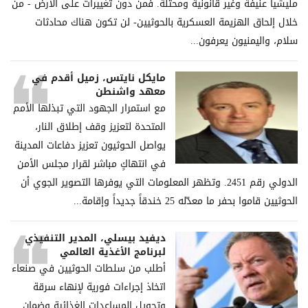
ملیشیا عنیفة وغیر قانونیة ومحتلة. فمن دون تغییرات على الأرض - من
خلال إلحاق الھزیمة العسكریة بالحوثیین- لن تكون ھناك محادثات
سلام، والیمنیون یعرفون...
مايكل نايتس، زميل أقدم في
معهد واشنطن
مع استمرار الجهود التي تبذلها الأمم
المتحدة لتعزيز وقف إطلاق النار،
يواصل الحوثيون تعزيز دفاعات المدينة
في انتهاكٍ مباشر لقرار مجلس الأمن
الدولي رقم 2451. وتظهر المعلومات التي يوفرها التصوير الجوي أن
الحوثيين قاموا بحفر ما معدّله 25 خندقاً جديداً وإقامة...
ديفيد بيسلي، المدير التنفيذي
لبرنامج الأغذية العالمي
أطلب من سلطات الحوثيين في صنعاء
اتخاذ إجراءات فورية لإنهاء سرقة
وتحويل المساعدات الغذائية وضمان