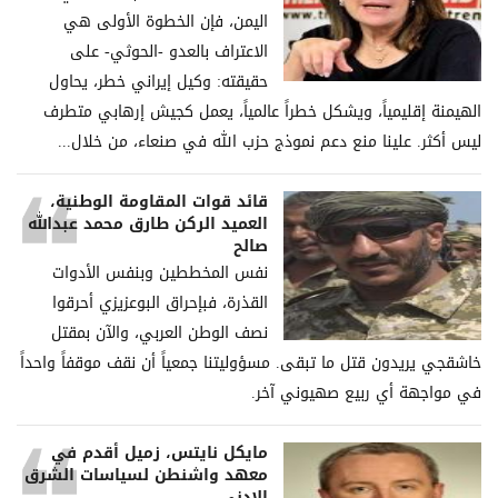
اليمن، فإن الخطوة الأولى هي
الاعتراف بالعدو -الحوثي- على
حقيقته: وكيل إيراني خطر، يحاول
الهيمنة إقليمياً، ويشكل خطراً عالمياً، يعمل كجيش إرهابي متطرف
ليس أكثر. علينا منع دعم نموذج حزب الله في صنعاء، من خلال...
قائد قوات المقاومة الوطنية،
العميد الركن طارق محمد عبدالله
صالح
نفس المخططين وبنفس الأدوات
القذرة، فبإحراق البوعزيزي أحرقوا
نصف الوطن العربي، والآن بمقتل
خاشقجي يريدون قتل ما تبقى. مسؤوليتنا جمعياً أن نقف موقفاً واحداً
في مواجهة أي ربيع صهيوني آخر.
مايكل نايتس، زميل أقدم في
معهد واشنطن لسياسات الشرق
الادنى