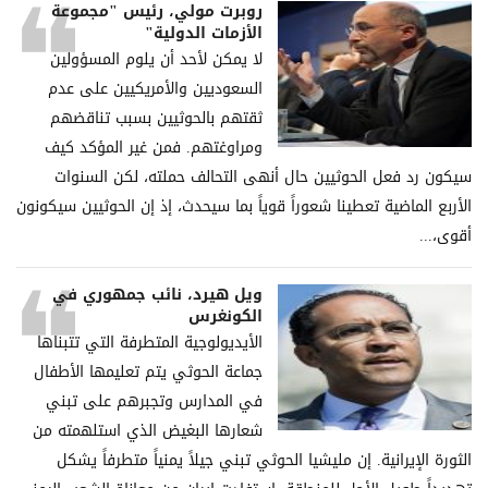
روبرت مولي، رئيس "مجموعة
الأزمات الدولية"
لا يمكن لأحد أن يلوم المسؤولين
السعوديين والأمريكيين على عدم
ثقتهم بالحوثيين بسبب تناقضهم
ومراوغتهم. فمن غير المؤكد كيف
سيكون رد فعل الحوثيين حال أنهى التحالف حملته، لكن السنوات
الأربع الماضية تعطينا شعوراً قوياً بما سيحدث، إذ إن الحوثيين سيكونون
أقوى،...
ويل هيرد، نائب جمهوري في
الكونغرس
الأيديولوجية المتطرفة التي تتبناها
جماعة الحوثي يتم تعليمها الأطفال
في المدارس وتجبرهم على تبني
شعارها البغيض الذي استلهمته من
الثورة الإيرانية. إن مليشيا الحوثي تبني جيلاً يمنياً متطرفاً يشكل