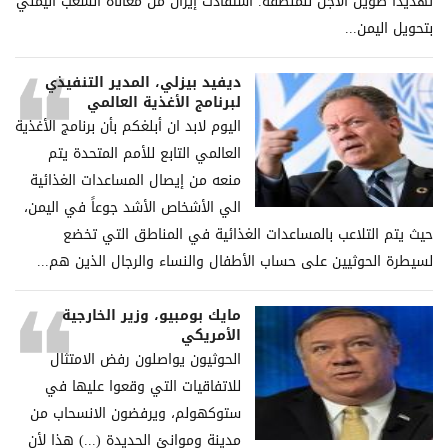
تهديداً طويل الأجل للمنطقة. استفادت إيران من معاناة الشعب اليمني
بتحويل اليمن...
ديفيد بيزلي، المدير التنفيذي
لبرنامج الأغذية العالمي
اليوم لابد ان أبلغكم بأن برنامج الأغذية
العالمي التابع للأمم المتحدة يتم
منعه من إيصال المساعدات الغذائية
الي الأشخاص الأشد جوعاً في اليمن،
حيث يتم التلاعب بالمساعدات الغذائية في المناطق التي تخضع
لسيطرة الحوثيين على حساب الأطفال والنساء والرجال الذين هم...
مايك بومبيو، وزير الخارجية
الأمريكي
الحوثيون يواصلون رفض الامتثال
للاتفاقيات التي وقعوا عليها في
ستوكهولم، ويرفضون الانسحاب من
مدينة وموانئ الحديدة (...) هذا لأن