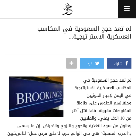
لم تعد حجج السعودية في المكاسب
العسكرية الاستراتيجية...
شارك
غرد
لم تعد حجج السعودية في
المكاسب العسكرية الاستراتيجية
في اليمن لإجبار الحوثيين
وحلفائهم الجلوس على طاولة
المفاوضات مقبولة، فقد قتل أكثر
من 10 آلاف يمني، والملايين
يعانون من سوء التغذية والجوع والنزوح والامراض. إن ما يسمى
بـ"الحرب المنسية" هي في الواقع حرب لـ"خلق فرص عمل" للأمريكيين