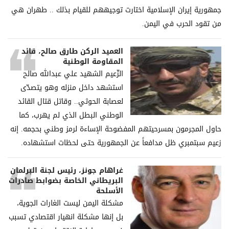
جمهورية إيران الإسلامية اختارت توجيههم للقيام بذلك .. طهران هي
من تقود الحرب في اليمن.
العميد الركن طارق صالح، قائد
المقاومة الوطنية
الزّعيم الشهيد علي عبدالله صالح
استشهد داخل منزله وهو يتصدّى
لعصابة الحوثي.. وقاتل قتال القائد
الوطني البطل الذي لم يهرب، كما
حاول المجرمون بمسرحيتهم المفضوحة الإساءة لرمز وطني بحجمه. إنه
زعيم سبتمبري ظل مدافعاً عن الجمهورية حتى لحظات استشهاده.
غراھام جونز، رئیس لجنة البرلمان
البریطاني الخاصة بضوابط صادرات
الأسلحة
مشكلة الیمن لیست الغارات الجویة،
بل إنھا مشكلة انھیار اقتصادي تسبب