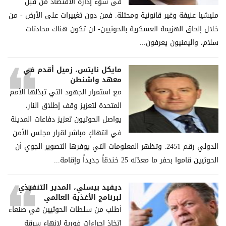
فی سوء إدارة الاقتصاد من قبل
ملیشیا عنیفة وغیر قانونیة ومحتلة. فمن دون تغییرات على الأرض - من
خلال إلحاق الھزیمة العسكریة بالحوثیین- لن تكون ھناك محادثات
سلام، والیمنیون یعرفون...
مايكل نايتس، زميل أقدم في
معهد واشنطن
مع استمرار الجهود التي تبذلها الأمم
المتحدة لتعزيز وقف إطلاق النار،
يواصل الحوثيون تعزيز دفاعات المدينة
في انتهاكٍ مباشر لقرار مجلس الأمن
الدولي رقم 2451. وتظهر المعلومات التي يوفرها التصوير الجوي أن
الحوثيين قاموا بحفر ما معدّله 25 خندقاً جديداً وإقامة...
ديفيد بيسلي، المدير التنفيذي
لبرنامج الأغذية العالمي
أطلب من سلطات الحوثيين في صنعاء
اتخاذ إجراءات فورية لإنهاء سرقة