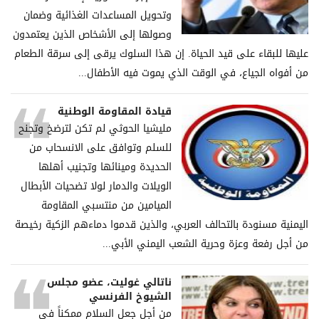
وتحويل المساعدات الغذائية وضمان
وصولها إلى الأشخاص الذين يعتمدون
عليها للبقاء على قيد الحياة. إن هذا السلوك يرقى إلى سرقة الطعام
من أفواه الجياع، في الوقت الذي يموت فيه الأطفال...
قيادة المقاومة الوطنية
مليشيا الحوثي لم تكن لترضخ وتجنح
للسلم وتوافق على الانسحاب من
الحديدة ومينائها وتجنيب أهلها
الويلات والدمار لولا تضحيات الأبطال
الميامين من منتسبي المقاومة
اليمنية مسنودة بالتحالف العربي، والذين قدموا دماءهم الزكية رخيصة
من أجل رفعة وعزة وحرية الشعب اليمني الأبي...
ناتالي غوليت، عضو مجلس
الشيوخ الفرنسي
من أجل جعل السلام ممكناً في