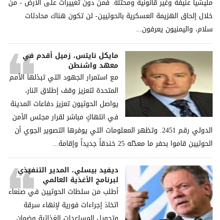
ملیشیا عنیفة وغیر قانونیة ومحتلة. فمن دون تغییرات على الأرض - من
خلال إلحاق الھزیمة العسكریة بالحوثیین- لن تكون ھناك محادثات
سلام، والیمنیون یعرفون...
مايكل نايتس، زميل أقدم في
معهد واشنطن
مع استمرار الجهود التي تبذلها الأمم
المتحدة لتعزيز وقف إطلاق النار،
يواصل الحوثيون تعزيز دفاعات المدينة
في انتهاكٍ مباشر لقرار مجلس الأمن
الدولي رقم 2451. وتظهر المعلومات التي يوفرها التصوير الجوي أن
الحوثيين قاموا بحفر ما معدّله 25 خندقاً جديداً وإقامة...
ديفيد بيسلي، المدير التنفيذي
لبرنامج الأغذية العالمي
أطلب من سلطات الحوثيين في صنعاء
اتخاذ إجراءات فورية لإنهاء سرقة
وتحويل المساعدات الغذائية وضمان