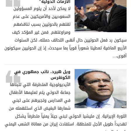
الأزمات الدولية"
لا يمكن لأحد أن يلوم المسؤولين
السعوديين والأمريكيين على عدم
ثقتهم بالحوثيين بسبب تناقضهم
ومراوغتهم. فمن غير المؤكد كيف
سيكون رد فعل الحوثيين حال أنهى التحالف حملته، لكن السنوات
الأربع الماضية تعطينا شعوراً قوياً بما سيحدث، إذ إن الحوثيين سيكونون
أقوى،...
ويل هيرد، نائب جمهوري في
الكونغرس
الأيديولوجية المتطرفة التي تتبناها
جماعة الحوثي يتم تعليمها الأطفال
في المدارس وتجبرهم على تبني
شعارها البغيض الذي استلهمته من
الثورة الإيرانية. إن مليشيا الحوثي تبني جيلاً يمنياً متطرفاً يشكل
تهديداً طويل الأجل للمنطقة. استفادت إيران من معاناة الشعب اليمني