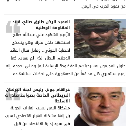
من تقود الحرب في اليمن.
العميد الركن طارق صالح، قائد
المقاومة الوطنية
الزّعيم الشهيد علي عبدالله صالح
استشهد داخل منزله وهو يتصدّى
لعصابة الحوثي.. وقاتل قتال القائد
الوطني البطل الذي لم يهرب، كما
حاول المجرمون بمسرحيتهم المفضوحة الإساءة لرمز وطني بحجمه. إنه
زعيم سبتمبري ظل مدافعاً عن الجمهورية حتى لحظات استشهاده.
غراھام جونز، رئیس لجنة البرلمان
البریطاني الخاصة بضوابط صادرات
الأسلحة
مشكلة الیمن لیست الغارات الجویة،
بل إنھا مشكلة انھیار اقتصادي تسبب
فی سوء إدارة الاقتصاد من قبل