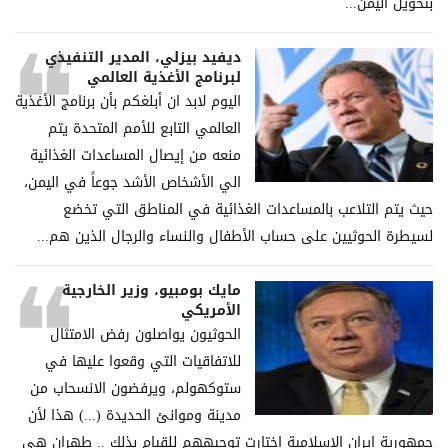
بتحويل اليمن...
ديفيد بيزلي، المدير التنفيذي
لبرنامج الأغذية العالمي
اليوم لابد ان أبلغكم بأن برنامج الأغذية
العالمي التابع للأمم المتحدة يتم
منعه من إيصال المساعدات الغذائية
الي الأشخاص الأشد جوعاً في اليمن،
حيث يتم التلاعب بالمساعدات الغذائية في المناطق التي تخضع
لسيطرة الحوثيين على حساب الأطفال والنساء والرجال الذين هم...
مايك بومبيو، وزير الخارجية
الأمريكي
الحوثيون يواصلون رفض الامتثال
للاتفاقيات التي وقعوا عليها في
ستوكهولم، ويرفضون الانسحاب من
مدينة وموانئ الحديدة (...) هذا لأن
جمهورية إيران الإسلامية اختارت توجيههم للقيام بذلك .. طهران هي