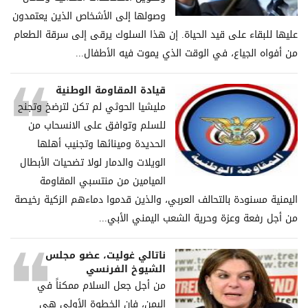
وصولها إلى الأشخاص الذين يعتمدون
عليها للبقاء على قيد الحياة. إن هذا السلوك يرقى إلى سرقة الطعام
من أفواه الجياع، في الوقت الذي يموت فيه الأطفال...
قيادة المقاومة الوطنية
مليشيا الحوثي لم تكن لترضخ وتجنح
للسلم وتوافق على الانسحاب من
الحديدة ومينائها وتجنيب أهلها
الويلات والدمار لولا تضحيات الأبطال
الميامين من منتسبي المقاومة
اليمنية مسنودة بالتحالف العربي، والذين قدموا دماءهم الزكية رخيصة
من أجل رفعة وعزة وحرية الشعب اليمني الأبي...
ناتالي غوليت، عضو مجلس
الشيوخ الفرنسي
من أجل جعل السلام ممكناً في
اليمن، فإن الخطوة الأولى هي