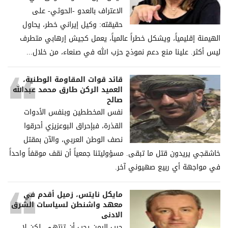
الاعتراف بالعدو -الحوثي- على
حقيقته: وكيل إيراني خطر، يحاول
الهيمنة إقليمياً، ويشكل خطراً عالمياً، يعمل كجيش إرهابي متطرف
ليس أكثر. علينا منع دعم نموذج حزب الله في صنعاء، من خلال...
قائد قوات المقاومة الوطنية،
العميد الركن طارق محمد عبدالله
صالح
نفس المخططين وبنفس الأدوات
القذرة، فبإحراق البوعزيزي أحرقوا
نصف الوطن العربي، والآن بمقتل
خاشقجي يريدون قتل ما تبقى. مسؤوليتنا جمعياً أن نقف موقفاً واحداً
في مواجهة أي ربيع صهيوني آخر.
مايكل نايتس، زميل أقدم في
معهد واشنطن لسياسات الشرق
الادنى
حرب اليمن يجب أن تنتهي، لكن لا