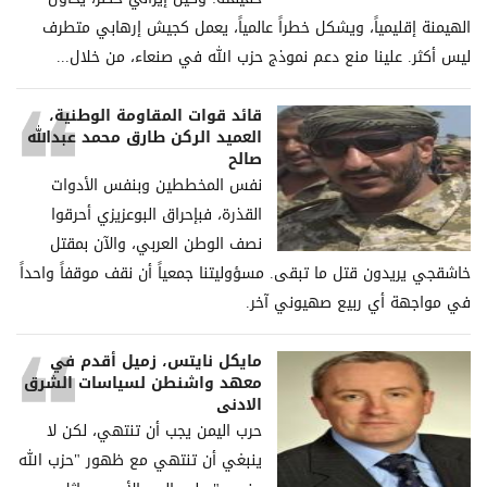
الهيمنة إقليمياً، ويشكل خطراً عالمياً، يعمل كجيش إرهابي متطرف
ليس أكثر. علينا منع دعم نموذج حزب الله في صنعاء، من خلال...
قائد قوات المقاومة الوطنية،
العميد الركن طارق محمد عبدالله
صالح
نفس المخططين وبنفس الأدوات
القذرة، فبإحراق البوعزيزي أحرقوا
نصف الوطن العربي، والآن بمقتل
خاشقجي يريدون قتل ما تبقى. مسؤوليتنا جمعياً أن نقف موقفاً واحداً
في مواجهة أي ربيع صهيوني آخر.
مايكل نايتس، زميل أقدم في
معهد واشنطن لسياسات الشرق
الادنى
حرب اليمن يجب أن تنتهي، لكن لا
ينبغي أن تنتهي مع ظهور "حزب الله