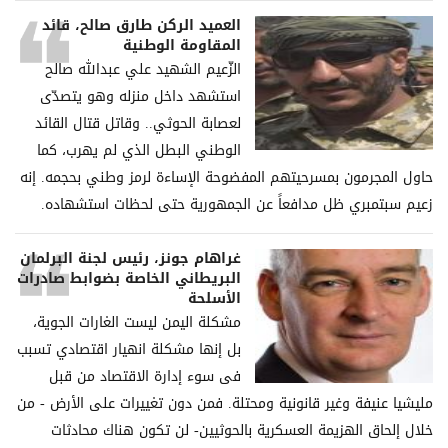
العميد الركن طارق صالح، قائد
المقاومة الوطنية
الزّعيم الشهيد علي عبدالله صالح
استشهد داخل منزله وهو يتصدّى
لعصابة الحوثي.. وقاتل قتال القائد
الوطني البطل الذي لم يهرب، كما
حاول المجرمون بمسرحيتهم المفضوحة الإساءة لرمز وطني بحجمه. إنه
زعيم سبتمبري ظل مدافعاً عن الجمهورية حتى لحظات استشهاده.
غراھام جونز، رئیس لجنة البرلمان
البریطاني الخاصة بضوابط صادرات
الأسلحة
مشكلة الیمن لیست الغارات الجویة،
بل إنھا مشكلة انھیار اقتصادي تسبب
فی سوء إدارة الاقتصاد من قبل
ملیشیا عنیفة وغیر قانونیة ومحتلة. فمن دون تغییرات على الأرض - من
خلال إلحاق الھزیمة العسكریة بالحوثیین- لن تكون ھناك محادثات