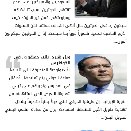
السعوديين والأمريكيين على عدم
ثقتهم بالحوثيين بسبب تناقضهم
ومراوغتهم. فمن غير المؤكد كيف
سيكون رد فعل الحوثيين حال أنهى التحالف حملته، لكن السنوات
الأربع الماضية تعطينا شعوراً قوياً بما سيحدث، إذ إن الحوثيين سيكونون
أقوى،...
ويل هيرد، نائب جمهوري في
الكونغرس
الأيديولوجية المتطرفة التي تتبناها
جماعة الحوثي يتم تعليمها الأطفال
في المدارس وتجبرهم على تبني
شعارها البغيض الذي استلهمته من
الثورة الإيرانية. إن مليشيا الحوثي تبني جيلاً يمنياً متطرفاً يشكل
تهديداً طويل الأجل للمنطقة. استفادت إيران من معاناة الشعب اليمني
بتحويل اليمن...