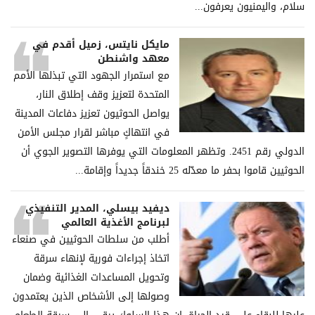
سلام، والیمنیون یعرفون...
مايكل نايتس، زميل أقدم في
معهد واشنطن
مع استمرار الجهود التي تبذلها الأمم
المتحدة لتعزيز وقف إطلاق النار،
يواصل الحوثيون تعزيز دفاعات المدينة
في انتهاكٍ مباشر لقرار مجلس الأمن
الدولي رقم 2451. وتظهر المعلومات التي يوفرها التصوير الجوي أن
الحوثيين قاموا بحفر ما معدّله 25 خندقاً جديداً وإقامة...
ديفيد بيسلي، المدير التنفيذي
لبرنامج الأغذية العالمي
أطلب من سلطات الحوثيين في صنعاء
اتخاذ إجراءات فورية لإنهاء سرقة
وتحويل المساعدات الغذائية وضمان
وصولها إلى الأشخاص الذين يعتمدون