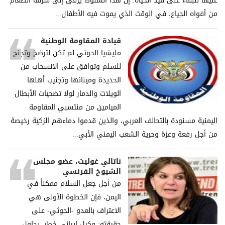
عليها للبقاء على قيد الحياة. إن هذا السلوك يرقى إلى سرقة الطعام
من أفواه الجياع، في الوقت الذي يموت فيه الأطفال...
قيادة المقاومة الوطنية
مليشيا الحوثي لم تكن لترضخ وتجنح
للسلم وتوافق على الانسحاب من
الحديدة ومينائها وتجنيب أهلها
الويلات والدمار لولا تضحيات الأبطال
الميامين من منتسبي المقاومة
اليمنية مسنودة بالتحالف العربي، والذين قدموا دماءهم الزكية رخيصة
من أجل رفعة وعزة وحرية الشعب اليمني الأبي...
ناتالي غوليت، عضو مجلس
الشيوخ الفرنسي
من أجل جعل السلام ممكناً في
اليمن، فإن الخطوة الأولى هي
الاعتراف بالعدو -الحوثي- على
حقيقته: وكيل إيراني خطر، يحاول