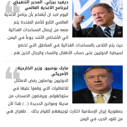
ديفيد بيزلي، المدير التنفيذي
لبرنامج الأغذية العالمي
اليوم لابد ان أبلغكم بأن برنامج الأغذية
العالمي التابع للأمم المتحدة يتم
منعه من إيصال المساعدات الغذائية
الي الأشخاص الأشد جوعاً في اليمن،
حيث يتم التلاعب بالمساعدات الغذائية في المناطق التي تخضع
لسيطرة الحوثيين على حساب الأطفال والنساء والرجال الذين هم...
مايك بومبيو، وزير الخارجية
الأمريكي
الحوثيون يواصلون رفض الامتثال
للاتفاقيات التي وقعوا عليها في
ستوكهولم، ويرفضون الانسحاب من
مدينة وموانئ الحديدة (...) هذا لأن
جمهورية إيران الإسلامية اختارت توجيههم للقيام بذلك .. طهران هي
من تقود الحرب في اليمن.