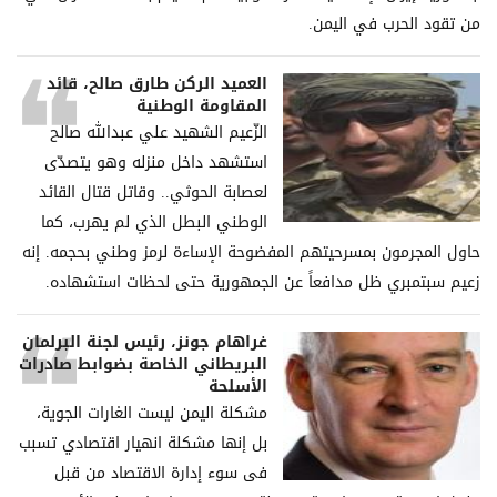
من تقود الحرب في اليمن.
العميد الركن طارق صالح، قائد
المقاومة الوطنية
الزّعيم الشهيد علي عبدالله صالح
استشهد داخل منزله وهو يتصدّى
لعصابة الحوثي.. وقاتل قتال القائد
الوطني البطل الذي لم يهرب، كما
حاول المجرمون بمسرحيتهم المفضوحة الإساءة لرمز وطني بحجمه. إنه
زعيم سبتمبري ظل مدافعاً عن الجمهورية حتى لحظات استشهاده.
غراھام جونز، رئیس لجنة البرلمان
البریطاني الخاصة بضوابط صادرات
الأسلحة
مشكلة الیمن لیست الغارات الجویة،
بل إنھا مشكلة انھیار اقتصادي تسبب
فی سوء إدارة الاقتصاد من قبل