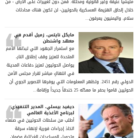
ملیشیا عنیفة وغیر قانونیة ومحتلة. فمن دون تغییرات على الأرض - من
خلال إلحاق الھزیمة العسكریة بالحوثیین- لن تكون ھناك محادثات
سلام، والیمنیون یعرفون...
مايكل نايتس، زميل أقدم في
معهد واشنطن
مع استمرار الجهود التي تبذلها الأمم
المتحدة لتعزيز وقف إطلاق النار،
يواصل الحوثيون تعزيز دفاعات المدينة
في انتهاكٍ مباشر لقرار مجلس الأمن
الدولي رقم 2451. وتظهر المعلومات التي يوفرها التصوير الجوي أن
الحوثيين قاموا بحفر ما معدّله 25 خندقاً جديداً وإقامة...
ديفيد بيسلي، المدير التنفيذي
لبرنامج الأغذية العالمي
أطلب من سلطات الحوثيين في صنعاء
اتخاذ إجراءات فورية لإنهاء سرقة
وتحويل المساعدات الغذائية وضمان