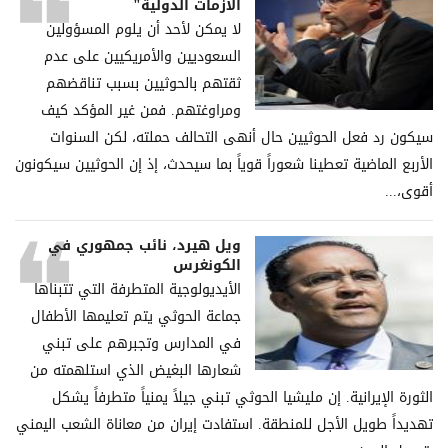
الأزمات الدولية"
لا يمكن لأحد أن يلوم المسؤولين
السعوديين والأمريكيين على عدم
ثقتهم بالحوثيين بسبب تناقضهم
ومراوغتهم. فمن غير المؤكد كيف
سيكون رد فعل الحوثيين حال أنهى التحالف حملته، لكن السنوات
الأربع الماضية تعطينا شعوراً قوياً بما سيحدث، إذ إن الحوثيين سيكونون
أقوى،...
ويل هيرد، نائب جمهوري في
الكونغرس
الأيديولوجية المتطرفة التي تتبناها
جماعة الحوثي يتم تعليمها الأطفال
في المدارس وتجبرهم على تبني
شعارها البغيض الذي استلهمته من
الثورة الإيرانية. إن مليشيا الحوثي تبني جيلاً يمنياً متطرفاً يشكل
تهديداً طويل الأجل للمنطقة. استفادت إيران من معاناة الشعب اليمني