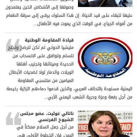
وصولها إلى الأشخاص الذين يعتمدون
عليها للبقاء على قيد الحياة. إن هذا السلوك يرقى إلى سرقة الطعام
من أفواه الجياع، في الوقت الذي يموت فيه الأطفال...
قيادة المقاومة الوطنية
مليشيا الحوثي لم تكن لترضخ وتجنح
للسلم وتوافق على الانسحاب من
الحديدة ومينائها وتجنيب أهلها
الويلات والدمار لولا تضحيات الأبطال
الميامين من منتسبي المقاومة
اليمنية مسنودة بالتحالف العربي، والذين قدموا دماءهم الزكية رخيصة
من أجل رفعة وعزة وحرية الشعب اليمني الأبي...
ناتالي غوليت، عضو مجلس
الشيوخ الفرنسي
من أجل جعل السلام ممكناً في
اليمن، فإن الخطوة الأولى هي