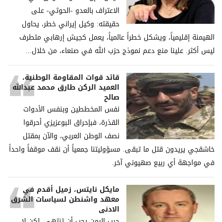
الاعتراف بالعدو -الحوثي- على
حقيقته: وكيل إيراني خطر، يحاول
الهيمنة إقليمياً، ويشكل خطراً عالمياً، يعمل كجيش إرهابي متطرف
ليس أكثر. علينا منع دعم نموذج حزب الله في صنعاء، من خلال...
قائد قوات المقاومة الوطنية،
العميد الركن طارق محمد عبدالله
صالح
نفس المخططين وبنفس الأدوات
القذرة، فبإحراق البوعزيزي أحرقوا
نصف الوطن العربي، والآن بمقتل
خاشقجي يريدون قتل ما تبقى. مسؤوليتنا جمعياً أن نقف موقفاً واحداً
في مواجهة أي ربيع صهيوني آخر.
مايكل نايتس، زميل أقدم في
معهد واشنطن لسياسات الشرق
الادنى
حرب اليمن يجب أن تنتهي، لكن لا