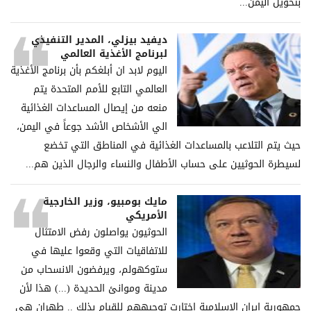
بتحويل اليمن...
ديفيد بيزلي، المدير التنفيذي
لبرنامج الأغذية العالمي
اليوم لابد ان أبلغكم بأن برنامج الأغذية
العالمي التابع للأمم المتحدة يتم
منعه من إيصال المساعدات الغذائية
الي الأشخاص الأشد جوعاً في اليمن،
حيث يتم التلاعب بالمساعدات الغذائية في المناطق التي تخضع
لسيطرة الحوثيين على حساب الأطفال والنساء والرجال الذين هم...
مايك بومبيو، وزير الخارجية
الأمريكي
الحوثيون يواصلون رفض الامتثال
للاتفاقيات التي وقعوا عليها في
ستوكهولم، ويرفضون الانسحاب من
مدينة وموانئ الحديدة (...) هذا لأن
جمهورية إيران الإسلامية اختارت توجيههم للقيام بذلك .. طهران هي