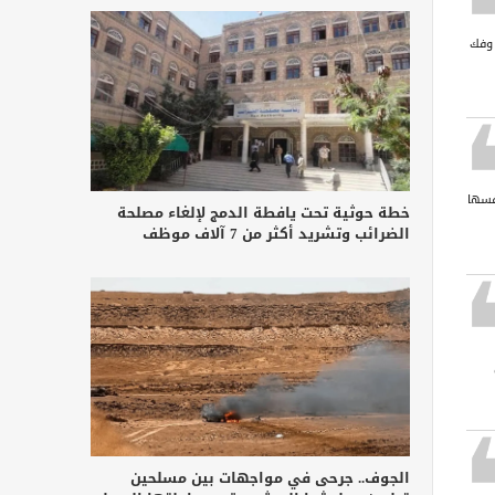
 وفك
فسها
خطة حوثية تحت يافطة الدمج لإلغاء مصلحة
الضرائب وتشريد أكثر من 7 آلاف موظف
الجوف.. جرحى في مواجهات بين مسلحين