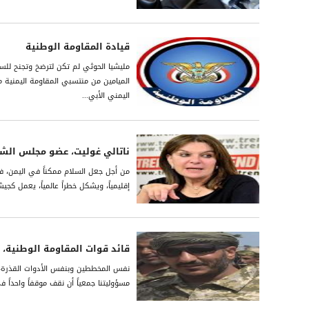
قيادة المقاومة الوطنية
مليشيا الحوثي لم تكن لترضخ وتجنح للسل
الميامين من منتسبي المقاومة اليمنية 
اليمني الأبي...
ناتالي غوليت، عضو مجلس الش
من أجل جعل السلام ممكناً في اليمن، فإ
إقليمياً، ويشكل خطراً عالمياً، يعمل ك
قائد قوات المقاومة الوطنية، ا
نفس المخططين وبنفس الأدوات القذرة، ف
مسؤوليتنا جمعياً أن نقف موقفاً واحداً