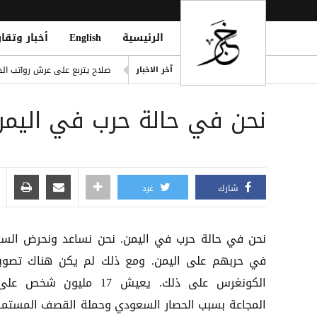
الرئيسية
English
أخبار وتقار
ling of Homes South of Hodeidah
صلاح يتربع على عرش رواتب الد
آخر الاخبار
إصابة مدنيين اثنين جراء قصف
نحن في حالة حرب في اليمن.
ديوماندي يكتب التاريخ: أغلى ص
d Houthi Attack on Marib Camp
انفراد| مصادر تكشف مشاركة ع
شارك
غرد
نحن في حالة حرب في اليمن. نحن نساعد ونحرض السع
في حربهم على اليمن. ومع ذلك لم يكن هناك تصو
الكونغرس على ذلك. يعيش 17 مليون ش
المجاعة بسبب الحصار السعودي وحملة القصف المستمر