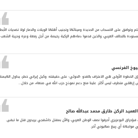
م وتوافق على الانسحاب من الحديدة ومينائها وتجنيب أهلها الويلات والدمار لولا تضحيات الأبط
مسنودة بالتحالف العربي، والذين قدموا دماءهم الزكية رخيصة من أجل رفعة وعزة وحرية الشعب
يوخ الفرنسي
ن الخطوة الأولى هي الاعتراف بالعدو -الحوثي- على حقيقته: وكيل إيراني خطر، يحاول الهيمنة
جيش إرهابي متطرف ليس أكثر. علينا منع دعم نموذج حزب الله في صنعاء، من خلال...
لعميد الركن طارق محمد عبدالله صالح
بإحراق البوعزيزي أحرقوا نصف الوطن العربي، والآن بمقتل خاشقجي يريدون قتل ما تبقى.
 في مواجهة أي ربيع صهيوني آخر.