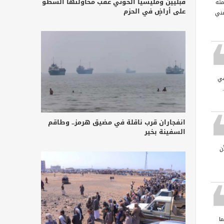
قبليين ومليشيا الحوثي عقب محاولتها السطو
مته
على أراضٍ في الحزم
مني
في
انفجاران قرب ناقلة في مضيق هرمز.. وطاقم
السفينة بخير
ن
ا