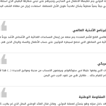
ماعة الحوثي يتم تعليمها الأطفال في المدارس وتجبرهم على تبني شعارها البغيض الذي استله
بني جيلاً يمنياً متطرفاً يشكل تهديداً طويل الأجل للمنطقة. استفادت إيران من معاناة الشعب الي
برنامج الأغذية العالمي
 العالمي التابع للأمم المتحدة يتم منعه من إيصال المساعدات الغذائية الي الأشخاص الأشد جوعاً 
ذائية في المناطق التي تخضع لسيطرة الحوثيين على حساب الأطفال والنساء والرجال الذين هم...
مريكي
يات التي وقعوا عليها في ستوكهولم، ويرفضون الانسحاب من مدينة وموانئ الحديدة (...) هذا لأ
هم للقيام بذلك .. طهران هي من تقود الحرب في اليمن.
 المقاومة الوطنية
د داخل منزله وهو يتصدّى لعصابة الحوثي.. وقاتل قتال القائد الوطني البطل الذي لم يهرب، كم