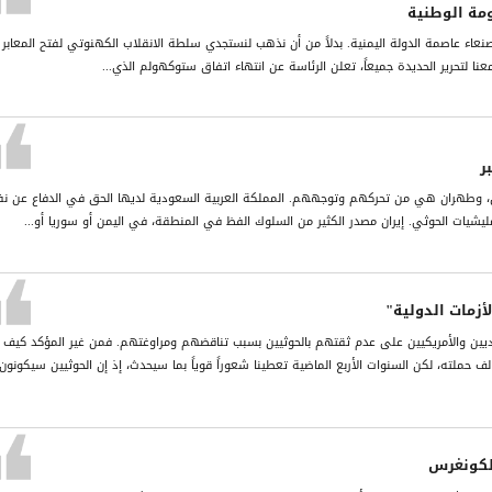
ومة الوطنية
 صنعاء عاصمة الدولة اليمنية. بدلاً من أن نذهب لنستجدي سلطة الانقلاب الكهنوتي لفتح المعابر
ا معنا لتحرير الحديدة جميعاً، تعلن الرئاسة عن انتهاء اتفاق ستوكهولم الذي...
ر
من، وطهران هي من تحركهم وتوجههم. المملكة العربية السعودية لديها الحق في الدفاع عن ن
شيات الحوثي. إيران مصدر الكثير من السلوك الفظ في المنطقة، في اليمن أو سوريا أو...
زمات الدولية"
ديين والأمريكيين على عدم ثقتهم بالحوثيين بسبب تناقضهم ومراوغتهم. فمن غير المؤكد كيف
 حملته، لكن السنوات الأربع الماضية تعطينا شعوراً قوياً بما سيحدث، إذ إن الحوثيين سيكونون
لكونغرس