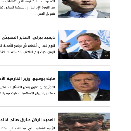
الأيديولوجية المتطرفة التي تتبناها ج
من الثورة الإيرانية. إن مليشيا الحوثي ت
بتحويل اليمن...
ديفيد بيزلي، المدير التنفيذي ل
اليوم لابد ان أبلغكم بأن برنامج الأغذية
اليمن، حيث يتم التلاعب بالمساعدات الغ
مايك بومبيو، وزير الخارجية الأ
الحوثيون يواصلون رفض الامتثال للاتفاق
جمهورية إيران الإسلامية اختارت توجيه
العميد الركن طارق صالح، قائد
الزّعيم الشهيد علي عبدالله صالح استشه