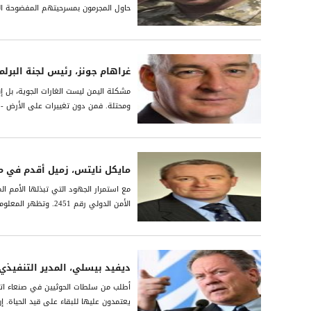
حاول المجرمون بمسرحيتهم المفضوحة ال
غراھام جونز، رئیس لجنة البرل
مشكلة الیمن لیست الغارات الجویة، بل إ
ومحتلة. فمن دون تغییرات على الأرض - م
مايكل نايتس، زميل أقدم في 
مع استمرار الجهود التي تبذلها الأمم ال
الأمن الدولي رقم 2451. وتظهر المعلومات التي يوفرها التصوير الجوي أن الحوثيين قاموا بحفر ما معدّله 25 خندقاً جديداً وإقامة...
ديفيد بيسلي، المدير التنفيذي ل
أطلب من سلطات الحوثيين في صنعاء اتخا
يعتمدون عليها للبقاء على قيد الحياة. 