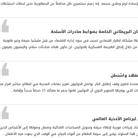
إساءة لرمز وطني بحجمه. إنه زعيم سبتمبري ظل مدافعاً عن الجمهورية حتى لحظات استشهاده
مان البریطاني الخاصة بضوابط صادرات الأسلحة
نھا مشكلة انھیار اقتصادي تسبب فی سوء إدارة الاقتصاد من قبل ملیشیا عنیفة وغیر قانونیة
ن خلال إلحاق الھزیمة العسكریة بالحوثیین- لن تكون ھناك محادثات سلام، والیمنیون یعرفون...
معهد واشنطن
متحدة لتعزيز وقف إطلاق النار، يواصل الحوثيون تعزيز دفاعات المدينة في انتهاكٍ مباشر لقرار م
برنامج الأغذية العالمي
ذ إجراءات فورية لإنهاء سرقة وتحويل المساعدات الغذائية وضمان وصولها إلى الأشخاص الذين
إن هذا السلوك يرقى إلى سرقة الطعام من أفواه الجياع، في الوقت الذي يموت فيه الأطفال...