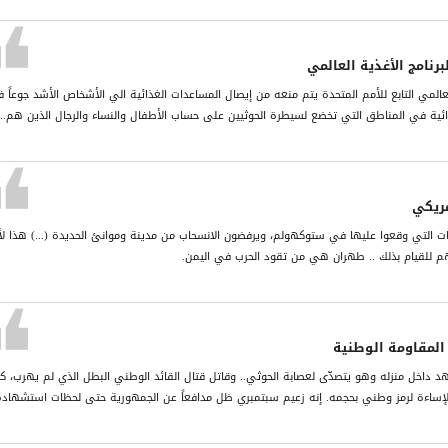
برنامج الأغذية العالمي
 العالمي التابع للأمم المتحدة يتم منعه من إيصال المساعدات الغذائية الي الأشخاص الأشد جوعاً 
ذائية في المناطق التي تخضع لسيطرة الحوثيين على حساب الأطفال والنساء والرجال الذين هم...
مريكي
يات التي وقعوا عليها في ستوكهولم، ويرفضون الانسحاب من مدينة وموانئ الحديدة (...) هذا لأ
هم للقيام بذلك .. طهران هي من تقود الحرب في اليمن.
 المقاومة الوطنية
د داخل منزله وهو يتصدّى لعصابة الحوثي.. وقاتل قتال القائد الوطني البطل الذي لم يهرب، كم
إساءة لرمز وطني بحجمه. إنه زعيم سبتمبري ظل مدافعاً عن الجمهورية حتى لحظات استشهاده