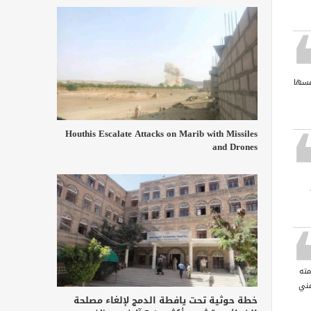
فسها
Houthis Escalate Attacks on Marib with Missiles
and Drones
مته
مني
خطة حوثية تحت يافطة الدمج لإلغاء مصلحة