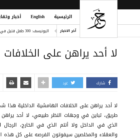
الرئيسية
English
أخبار وتقار
صفقة تاريخية: ديوماندي يتربع ع
اليونيسف: 300 طفل قتيل في غزة خلال 300 يوم من وقف إطلاق النار
آخر الاخبار
ديوماندي يقتحم قائمة أغلى صف
لا أحد يراهن على الخلافات ا
i Mosque During Friday Prayers
Cloudflare تطلق Kitesurf: متصفح خفيف للوكلاء الأذكياء
صلاح ضمن الأغنى عالمياً.. ورون
شارك
غرد
لا أحد يراهن على الخلافات الهامشية الداخلية هذا شي
طريق، تباين في وجهات النظر طبيعي، لا أحد يراهن ل
الذي في الداخل ولا أنتم الذي في الخارج، الرجال ا
والعقلاء والمخلصين سيفوتون الفرصه على كل هذه ال