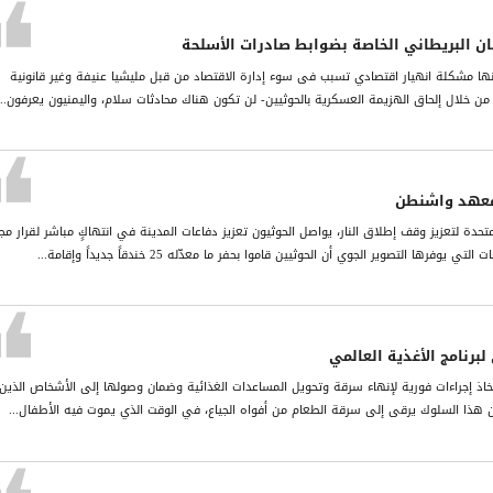
مان البریطاني الخاصة بضوابط صادرات الأسلحة
نھا مشكلة انھیار اقتصادي تسبب فی سوء إدارة الاقتصاد من قبل ملیشیا عنیفة وغیر قانونیة
ن خلال إلحاق الھزیمة العسكریة بالحوثیین- لن تكون ھناك محادثات سلام، والیمنیون یعرفون...
معهد واشنطن
متحدة لتعزيز وقف إطلاق النار، يواصل الحوثيون تعزيز دفاعات المدينة في انتهاكٍ مباشر لقرار م
برنامج الأغذية العالمي
ذ إجراءات فورية لإنهاء سرقة وتحويل المساعدات الغذائية وضمان وصولها إلى الأشخاص الذين
إن هذا السلوك يرقى إلى سرقة الطعام من أفواه الجياع، في الوقت الذي يموت فيه الأطفال...