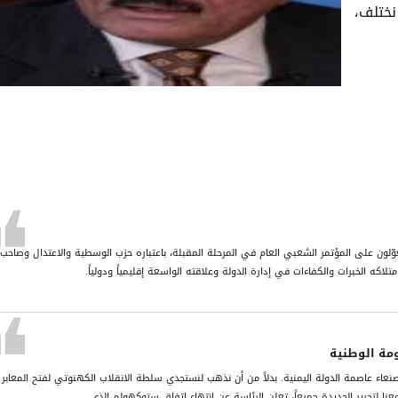
نختلف،
وّلون على المؤتمر الشعبي العام في المرحلة المقبلة، باعتباره حزب الوسطية والاعتدال وصاحب 
اكه الخبرات والكفاءات في إدارة الدولة وعلاقته الواسعة إقليمياً ودولياً.
ومة الوطنية
 صنعاء عاصمة الدولة اليمنية. بدلاً من أن نذهب لنستجدي سلطة الانقلاب الكهنوتي لفتح المعابر
ا معنا لتحرير الحديدة جميعاً، تعلن الرئاسة عن انتهاء اتفاق ستوكهولم الذي...