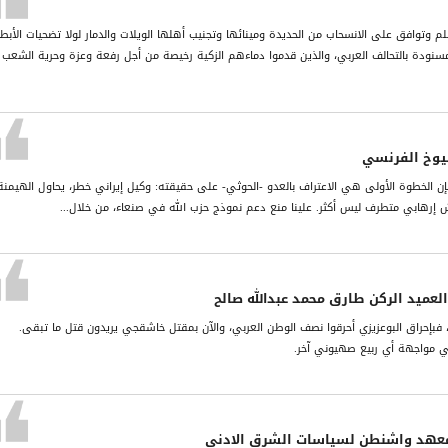
م وتوافق على الانسحاب من الحديدة ومينائها وتجنيب أهلها الويلات والدمار لولا تضحيات الأبط
مسنودة بالتحالف العربي، والذين قدموا دماءهم الزكية رخيصة من أجل رفعة وعزة وحرية الشعب
يوخ الفرنسي
ن الخطوة الأولى هي الاعتراف بالعدو -الحوثي- على حقيقته: وكيل إيراني خطر، يحاول الهيمنة
جيش إرهابي متطرف ليس أكثر. علينا منع دعم نموذج حزب الله في صنعاء، من خلال...
لعميد الركن طارق محمد عبدالله صالح
بإحراق البوعزيزي أحرقوا نصف الوطن العربي، والآن بمقتل خاشقجي يريدون قتل ما تبقى.
 في مواجهة أي ربيع صهيوني آخر.
معهد واشنطن لسياسات الشرق الادنى