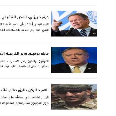
ديفيد بيزلي، المدير التنفيذي ل
اليوم لابد ان أبلغكم بأن برنامج الأغذية
اليمن، حيث يتم التلاعب بالمساعدات الغ
مايك بومبيو، وزير الخارجية الأ
الحوثيون يواصلون رفض الامتثال للاتفاق
جمهورية إيران الإسلامية اختارت توجيه
العميد الركن طارق صالح، قائد
الزّعيم الشهيد علي عبدالله صالح استشه
حاول المجرمون بمسرحيتهم المفضوحة ال