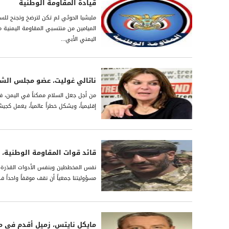
قيادة المقاومة الوطنية
مليشيا الحوثي لم تكن لترضخ وتجنح للسل
الميامين من منتسبي المقاومة اليمنية 
اليمني الأبي...
ناتالي غوليت، عضو مجلس الش
من أجل جعل السلام ممكناً في اليمن، فإ
إقليمياً، ويشكل خطراً عالمياً، يعمل ك
قائد قوات المقاومة الوطنية، ا
نفس المخططين وبنفس الأدوات القذرة، ف
مسؤوليتنا جمعياً أن نقف موقفاً واحداً
مايكل نايتس، زميل أقدم في 