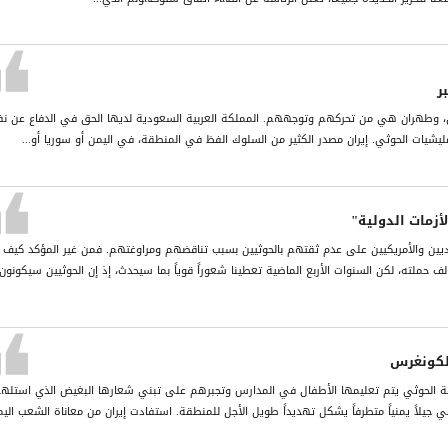
ر
من، وطهران هي من تحركهم وتوجههم. المملكة العربية السعودية لديها الحق في الدفاع عن ن
شيات الحوثي. إيران مصدر الكثير من السلوك الفظ في المنطقة، في اليمن أو سوريا أو...
زمات الدولية"
ديين والأمريكيين على عدم ثقتهم بالحوثيين بسبب تناقضهم ومراوغتهم. فمن غير المؤكد كيف
 حملته، لكن السنوات الأربع الماضية تعطينا شعوراً قوياً بما سيحدث، إذ إن الحوثيين سيكونون
لكونغرس
ماعة الحوثي يتم تعليمها الأطفال في المدارس وتجبرهم على تبني شعارها البغيض الذي استله
بني جيلاً يمنياً متطرفاً يشكل تهديداً طويل الأجل للمنطقة. استفادت إيران من معاناة الشعب الي