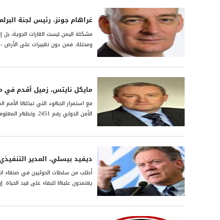
غراھام جونز، رئیس لجنة البرل
مشكلة الیمن لیست الغارات الجویة، بل إ
ومحتلة. فمن دون تغییرات على الأرض - م
مايكل نايتس، زميل أقدم في 
مع استمرار الجهود التي تبذلها الأمم ال
الأمن الدولي رقم 2451. وتظهر المعلومات التي يوفرها التصوير الجوي أن الحوثيين قاموا بحفر ما معدّله 25 خندقاً جديداً وإقامة...
ديفيد بيسلي، المدير التنفيذي ل
أطلب من سلطات الحوثيين في صنعاء اتخا
يعتمدون عليها للبقاء على قيد الحياة. 