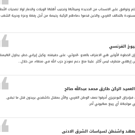
م وتوافق على الانسحاب من الحديدة ومينائها وتجنيب أهلها الويلات والدمار لولا تضحيات الأبط
مسنودة بالتحالف العربي، والذين قدموا دماءهم الزكية رخيصة من أجل رفعة وعزة وحرية الشعب
يوخ الفرنسي
ن الخطوة الأولى هي الاعتراف بالعدو -الحوثي- على حقيقته: وكيل إيراني خطر، يحاول الهيمنة
جيش إرهابي متطرف ليس أكثر. علينا منع دعم نموذج حزب الله في صنعاء، من خلال...
لعميد الركن طارق محمد عبدالله صالح
بإحراق البوعزيزي أحرقوا نصف الوطن العربي، والآن بمقتل خاشقجي يريدون قتل ما تبقى.
 في مواجهة أي ربيع صهيوني آخر.
معهد واشنطن لسياسات الشرق الادنى