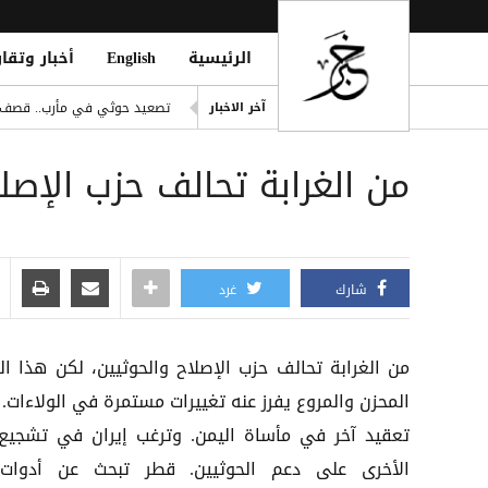
الرئيسية
English
أخبار وتقار
باريس سان جيرمان يترقب فلاه
تصعيد حوثي في مأرب.. قصف ص
آخر الاخبار
ling of Homes South of Hodeidah
من الغرابة تحالف حزب الإصلا
صلاح يتربع على عرش رواتب الد
إصابة مدنيين اثنين جراء قصف
ديوماندي يكتب التاريخ: أغلى ص
شارك
غرد
من الغرابة تحالف حزب الإصلاح والحوثيين، لكن هذا ا
المحزن والمروع يفرز عنه تغييرات مستمرة في الولاءات. ا
تعقيد آخر في مأساة اليمن. وترغب إيران في تشجيع 
الأخرى على دعم الحوثيين. قطر تبحث عن أدوات