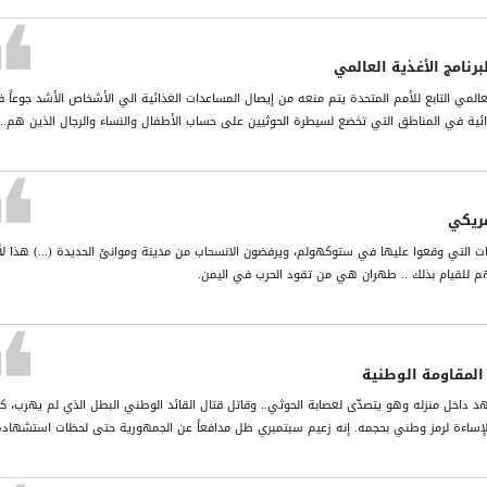
برنامج الأغذية العالمي
 العالمي التابع للأمم المتحدة يتم منعه من إيصال المساعدات الغذائية الي الأشخاص الأشد جوعاً 
ذائية في المناطق التي تخضع لسيطرة الحوثيين على حساب الأطفال والنساء والرجال الذين هم...
مريكي
يات التي وقعوا عليها في ستوكهولم، ويرفضون الانسحاب من مدينة وموانئ الحديدة (...) هذا لأ
هم للقيام بذلك .. طهران هي من تقود الحرب في اليمن.
 المقاومة الوطنية
د داخل منزله وهو يتصدّى لعصابة الحوثي.. وقاتل قتال القائد الوطني البطل الذي لم يهرب، كم
إساءة لرمز وطني بحجمه. إنه زعيم سبتمبري ظل مدافعاً عن الجمهورية حتى لحظات استشهاده