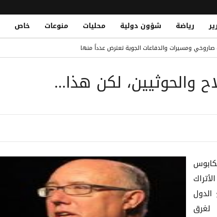
ير
رياضة
شؤون دولية
محليات
منوعات
خاص
وفيتش مجانًا
اروخي ومسيرات والدفاعات الجوية تعترض عدداً منها
Two Civilians Injured in Houthi Shel
ح والحوثيين، لكن هذا...
وري التركي مع طرابزون سبور
 حوثي استهدف منازل سكنية جنوب الحديدة
فقة في تاريخ ريال مدريد ولايبزيج
لكابوس
لأتراك
الدول
 لغرق