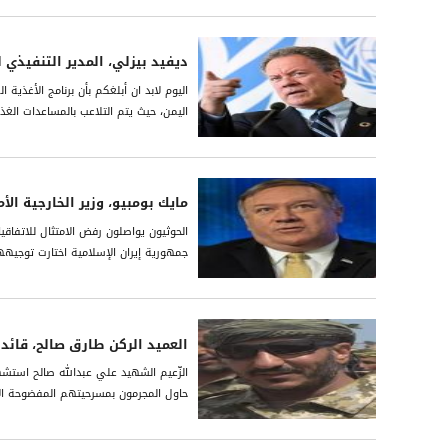
ديفيد بيزلي، المدير التنفيذي ل
اليوم لابد ان أبلغكم بأن برنامج الأغذية
اليمن، حيث يتم التلاعب بالمساعدات الغ
مايك بومبيو، وزير الخارجية الأ
الحوثيون يواصلون رفض الامتثال للاتفاق
جمهورية إيران الإسلامية اختارت توجيه
العميد الركن طارق صالح، قائد
الزّعيم الشهيد علي عبدالله صالح استشه
حاول المجرمون بمسرحيتهم المفضوحة ال