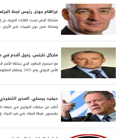
غراھام جونز، رئیس لجنة البرل
مشكلة الیمن لیست الغارات الجویة، بل إ
ومحتلة. فمن دون تغییرات على الأرض - م
مايكل نايتس، زميل أقدم في 
مع استمرار الجهود التي تبذلها الأمم ال
الأمن الدولي رقم 2451. وتظهر المعلومات التي يوفرها التصوير الجوي أن الحوثيين قاموا بحفر ما معدّله 25 خندقاً جديداً وإقامة...
ديفيد بيسلي، المدير التنفيذي ل
أطلب من سلطات الحوثيين في صنعاء اتخا
يعتمدون عليها للبقاء على قيد الحياة. 