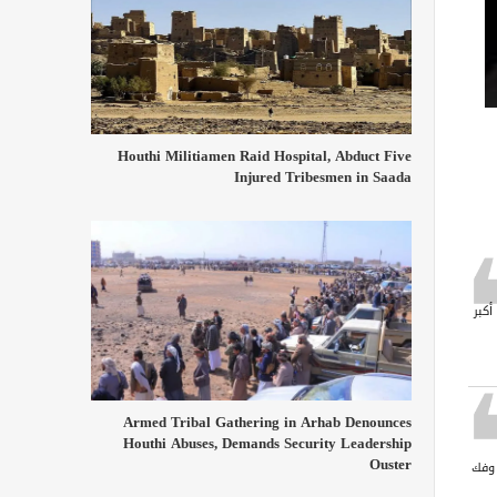
Houthi Militiamen Raid Hospital, Abduct Five
Injured Tribesmen in Saada
أكبر
Armed Tribal Gathering in Arhab Denounces
Houthi Abuses, Demands Security Leadership
Ouster
 وفك