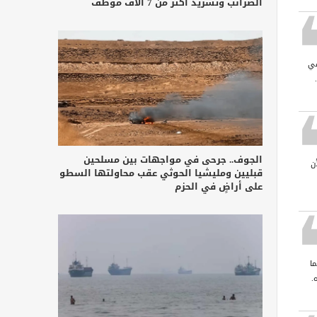
الضرائب وتشريد أكثر من 7 آلاف موظف
في
الجوف.. جرحى في مواجهات بين مسلحين
ن
قبليين ومليشيا الحوثي عقب محاولتها السطو
على أراضٍ في الحزم
ا
.