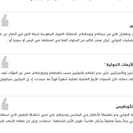
ر
من، وطهران هي من تحركهم وتوجههم. المملكة العربية السعودية لديها الحق في الدفاع عن ن
شيات الحوثي. إيران مصدر الكثير من السلوك الفظ في المنطقة، في اليمن أو سوريا أو...
زمات الدولية"
ديين والأمريكيين على عدم ثقتهم بالحوثيين بسبب تناقضهم ومراوغتهم. فمن غير المؤكد كيف
 حملته، لكن السنوات الأربع الماضية تعطينا شعوراً قوياً بما سيحدث، إذ إن الحوثيين سيكونون
لكونغرس
ماعة الحوثي يتم تعليمها الأطفال في المدارس وتجبرهم على تبني شعارها البغيض الذي استله
بني جيلاً يمنياً متطرفاً يشكل تهديداً طويل الأجل للمنطقة. استفادت إيران من معاناة الشعب الي