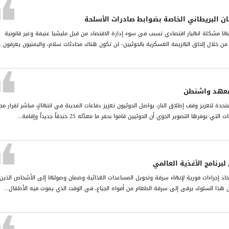
مان البریطاني الخاصة بضوابط صادرات الأسلحة
نھا مشكلة انھیار اقتصادي تسبب فی سوء إدارة الاقتصاد من قبل ملیشیا عنیفة وغیر قانونیة
ن خلال إلحاق الھزیمة العسكریة بالحوثیین- لن تكون ھناك محادثات سلام، والیمنیون یعرفون...
معهد واشنطن
متحدة لتعزيز وقف إطلاق النار، يواصل الحوثيون تعزيز دفاعات المدينة في انتهاكٍ مباشر لقرار م
برنامج الأغذية العالمي
ذ إجراءات فورية لإنهاء سرقة وتحويل المساعدات الغذائية وضمان وصولها إلى الأشخاص الذين
إن هذا السلوك يرقى إلى سرقة الطعام من أفواه الجياع، في الوقت الذي يموت فيه الأطفال...