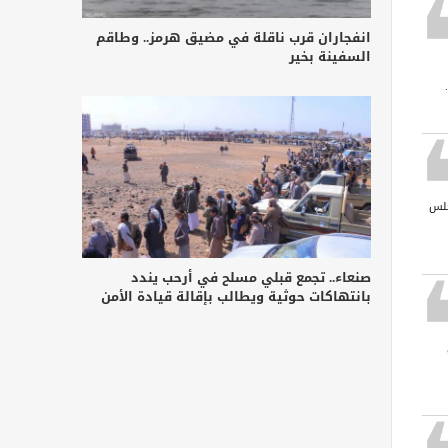
انفجاران قرب ناقلة في مضيق هرمز.. وطاقم
السفينة بخير
جلس
صنعاء.. تجمع قبلي مسلح في أرحب يندد
بانتهاكات حوثية ويطالب بإقالة قيادة الأمن