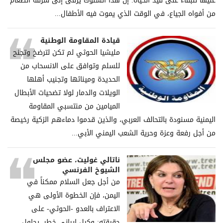
عليها للبقاء على قيد الحياة. إن هذا السلوك يرقى إلى سرقة الطعام
من أفواه الجياع، في الوقت الذي يموت فيه الأطفال...
قيادة المقاومة الوطنية
مليشيا الحوثي لم تكن لترضخ وتجنح
للسلم وتوافق على الانسحاب من
الحديدة ومينائها وتجنيب أهلها
الويلات والدمار لولا تضحيات الأبطال
الميامين من منتسبي المقاومة
اليمنية مسنودة بالتحالف العربي، والذين قدموا دماءهم الزكية رخيصة
من أجل رفعة وعزة وحرية الشعب اليمني الأبي...
ناتالي غوليت، عضو مجلس
الشيوخ الفرنسي
من أجل جعل السلام ممكناً في
اليمن، فإن الخطوة الأولى هي
الاعتراف بالعدو -الحوثي- على
حقيقته: وكيل إيراني خطر، يحاول