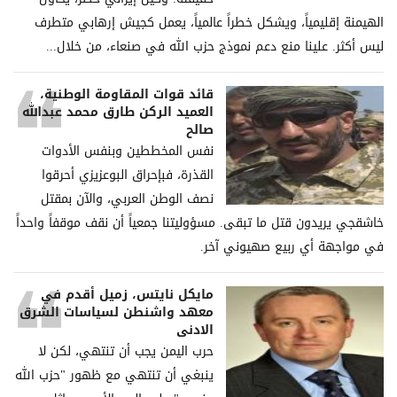
الهيمنة إقليمياً، ويشكل خطراً عالمياً، يعمل كجيش إرهابي متطرف
ليس أكثر. علينا منع دعم نموذج حزب الله في صنعاء، من خلال...
قائد قوات المقاومة الوطنية،
العميد الركن طارق محمد عبدالله
صالح
نفس المخططين وبنفس الأدوات
القذرة، فبإحراق البوعزيزي أحرقوا
نصف الوطن العربي، والآن بمقتل
خاشقجي يريدون قتل ما تبقى. مسؤوليتنا جمعياً أن نقف موقفاً واحداً
في مواجهة أي ربيع صهيوني آخر.
مايكل نايتس، زميل أقدم في
معهد واشنطن لسياسات الشرق
الادنى
حرب اليمن يجب أن تنتهي، لكن لا
ينبغي أن تنتهي مع ظهور "حزب الله