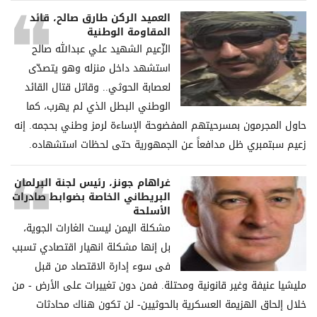
العميد الركن طارق صالح، قائد
المقاومة الوطنية
الزّعيم الشهيد علي عبدالله صالح
استشهد داخل منزله وهو يتصدّى
لعصابة الحوثي.. وقاتل قتال القائد
الوطني البطل الذي لم يهرب، كما
حاول المجرمون بمسرحيتهم المفضوحة الإساءة لرمز وطني بحجمه. إنه
زعيم سبتمبري ظل مدافعاً عن الجمهورية حتى لحظات استشهاده.
غراھام جونز، رئیس لجنة البرلمان
البریطاني الخاصة بضوابط صادرات
الأسلحة
مشكلة الیمن لیست الغارات الجویة،
بل إنھا مشكلة انھیار اقتصادي تسبب
فی سوء إدارة الاقتصاد من قبل
ملیشیا عنیفة وغیر قانونیة ومحتلة. فمن دون تغییرات على الأرض - من
خلال إلحاق الھزیمة العسكریة بالحوثیین- لن تكون ھناك محادثات