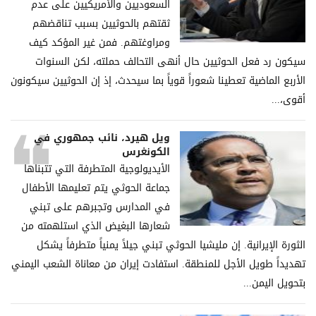
السعوديين والأمريكيين على عدم
ثقتهم بالحوثيين بسبب تناقضهم
ومراوغتهم. فمن غير المؤكد كيف
سيكون رد فعل الحوثيين حال أنهى التحالف حملته، لكن السنوات
الأربع الماضية تعطينا شعوراً قوياً بما سيحدث، إذ إن الحوثيين سيكونون
أقوى،...
ويل هيرد، نائب جمهوري في
الكونغرس
الأيديولوجية المتطرفة التي تتبناها
جماعة الحوثي يتم تعليمها الأطفال
في المدارس وتجبرهم على تبني
شعارها البغيض الذي استلهمته من
الثورة الإيرانية. إن مليشيا الحوثي تبني جيلاً يمنياً متطرفاً يشكل
تهديداً طويل الأجل للمنطقة. استفادت إيران من معاناة الشعب اليمني
بتحويل اليمن...