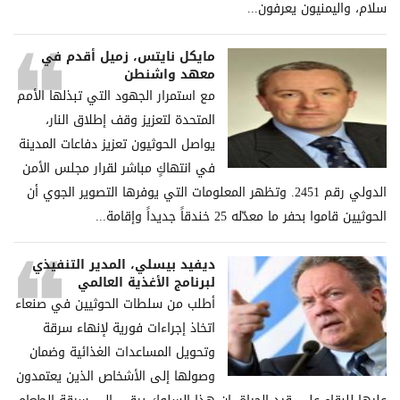
سلام، والیمنیون یعرفون...
مايكل نايتس، زميل أقدم في
معهد واشنطن
مع استمرار الجهود التي تبذلها الأمم
المتحدة لتعزيز وقف إطلاق النار،
يواصل الحوثيون تعزيز دفاعات المدينة
في انتهاكٍ مباشر لقرار مجلس الأمن
الدولي رقم 2451. وتظهر المعلومات التي يوفرها التصوير الجوي أن
الحوثيين قاموا بحفر ما معدّله 25 خندقاً جديداً وإقامة...
ديفيد بيسلي، المدير التنفيذي
لبرنامج الأغذية العالمي
أطلب من سلطات الحوثيين في صنعاء
اتخاذ إجراءات فورية لإنهاء سرقة
وتحويل المساعدات الغذائية وضمان
وصولها إلى الأشخاص الذين يعتمدون