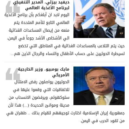
ديفيد بيزلي، المدير التنفيذي
لبرنامج الأغذية العالمي
اليوم لابد ان أبلغكم بأن برنامج الأغذية
العالمي التابع للأمم المتحدة يتم
منعه من إيصال المساعدات الغذائية
الي الأشخاص الأشد جوعاً في اليمن،
حيث يتم التلاعب بالمساعدات الغذائية في المناطق التي تخضع
لسيطرة الحوثيين على حساب الأطفال والنساء والرجال الذين هم...
مايك بومبيو، وزير الخارجية
الأمريكي
الحوثيون يواصلون رفض الامتثال
للاتفاقيات التي وقعوا عليها في
ستوكهولم، ويرفضون الانسحاب من
مدينة وموانئ الحديدة (...) هذا لأن
جمهورية إيران الإسلامية اختارت توجيههم للقيام بذلك .. طهران هي
من تقود الحرب في اليمن.