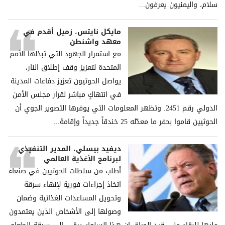
سلام، والیمنیون یعرفون...
مايكل نايتس، زميل أقدم في
معهد واشنطن
مع استمرار الجهود التي تبذلها الأمم
المتحدة لتعزيز وقف إطلاق النار،
يواصل الحوثيون تعزيز دفاعات المدينة
في انتهاكٍ مباشر لقرار مجلس الأمن
الدولي رقم 2451. وتظهر المعلومات التي يوفرها التصوير الجوي أن
الحوثيين قاموا بحفر ما معدّله 25 خندقاً جديداً وإقامة...
ديفيد بيسلي، المدير التنفيذي
لبرنامج الأغذية العالمي
أطلب من سلطات الحوثيين في صنعاء
اتخاذ إجراءات فورية لإنهاء سرقة
وتحويل المساعدات الغذائية وضمان
وصولها إلى الأشخاص الذين يعتمدون