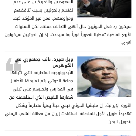
السعوديين والأمريكيين على عدم
ثقتهم بالحوثيين بسبب تناقضهم
ومراوغتهم. فمن غير المؤكد كيف
سيكون رد فعل الحوثيين حال أنهى التحالف حملته، لكن السنوات
الأربع الماضية تعطينا شعوراً قوياً بما سيحدث، إذ إن الحوثيين سيكونون
أقوى،...
ويل هيرد، نائب جمهوري في
الكونغرس
الأيديولوجية المتطرفة التي تتبناها
جماعة الحوثي يتم تعليمها الأطفال
في المدارس وتجبرهم على تبني
شعارها البغيض الذي استلهمته من
الثورة الإيرانية. إن مليشيا الحوثي تبني جيلاً يمنياً متطرفاً يشكل
تهديداً طويل الأجل للمنطقة. استفادت إيران من معاناة الشعب اليمني
بتحويل اليمن...