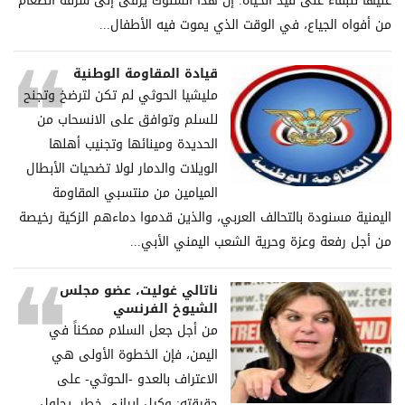
عليها للبقاء على قيد الحياة. إن هذا السلوك يرقى إلى سرقة الطعام
من أفواه الجياع، في الوقت الذي يموت فيه الأطفال...
قيادة المقاومة الوطنية
مليشيا الحوثي لم تكن لترضخ وتجنح
للسلم وتوافق على الانسحاب من
الحديدة ومينائها وتجنيب أهلها
الويلات والدمار لولا تضحيات الأبطال
الميامين من منتسبي المقاومة
اليمنية مسنودة بالتحالف العربي، والذين قدموا دماءهم الزكية رخيصة
من أجل رفعة وعزة وحرية الشعب اليمني الأبي...
ناتالي غوليت، عضو مجلس
الشيوخ الفرنسي
من أجل جعل السلام ممكناً في
اليمن، فإن الخطوة الأولى هي
الاعتراف بالعدو -الحوثي- على
حقيقته: وكيل إيراني خطر، يحاول