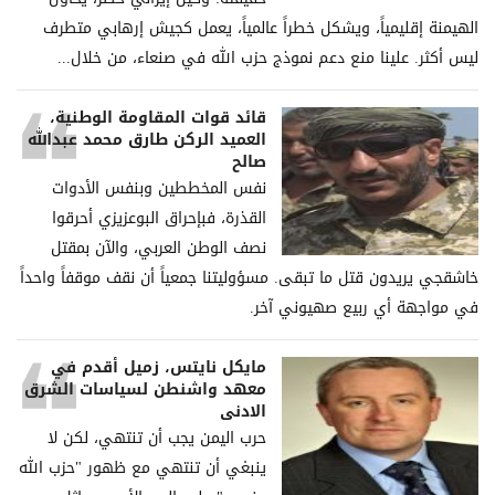
الهيمنة إقليمياً، ويشكل خطراً عالمياً، يعمل كجيش إرهابي متطرف
ليس أكثر. علينا منع دعم نموذج حزب الله في صنعاء، من خلال...
قائد قوات المقاومة الوطنية،
العميد الركن طارق محمد عبدالله
صالح
نفس المخططين وبنفس الأدوات
القذرة، فبإحراق البوعزيزي أحرقوا
نصف الوطن العربي، والآن بمقتل
خاشقجي يريدون قتل ما تبقى. مسؤوليتنا جمعياً أن نقف موقفاً واحداً
في مواجهة أي ربيع صهيوني آخر.
مايكل نايتس، زميل أقدم في
معهد واشنطن لسياسات الشرق
الادنى
حرب اليمن يجب أن تنتهي، لكن لا
ينبغي أن تنتهي مع ظهور "حزب الله