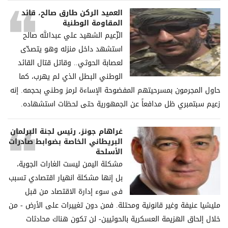
العميد الركن طارق صالح، قائد
المقاومة الوطنية
الزّعيم الشهيد علي عبدالله صالح
استشهد داخل منزله وهو يتصدّى
لعصابة الحوثي.. وقاتل قتال القائد
الوطني البطل الذي لم يهرب، كما
حاول المجرمون بمسرحيتهم المفضوحة الإساءة لرمز وطني بحجمه. إنه
زعيم سبتمبري ظل مدافعاً عن الجمهورية حتى لحظات استشهاده.
غراھام جونز، رئیس لجنة البرلمان
البریطاني الخاصة بضوابط صادرات
الأسلحة
مشكلة الیمن لیست الغارات الجویة،
بل إنھا مشكلة انھیار اقتصادي تسبب
فی سوء إدارة الاقتصاد من قبل
ملیشیا عنیفة وغیر قانونیة ومحتلة. فمن دون تغییرات على الأرض - من
خلال إلحاق الھزیمة العسكریة بالحوثیین- لن تكون ھناك محادثات