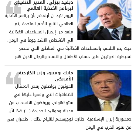
ديفيد بيزلي، المدير التنفيذي
لبرنامج الأغذية العالمي
اليوم لابد ان أبلغكم بأن برنامج الأغذية
العالمي التابع للأمم المتحدة يتم
منعه من إيصال المساعدات الغذائية
الي الأشخاص الأشد جوعاً في اليمن،
حيث يتم التلاعب بالمساعدات الغذائية في المناطق التي تخضع
لسيطرة الحوثيين على حساب الأطفال والنساء والرجال الذين هم...
مايك بومبيو، وزير الخارجية
الأمريكي
الحوثيون يواصلون رفض الامتثال
للاتفاقيات التي وقعوا عليها في
ستوكهولم، ويرفضون الانسحاب من
مدينة وموانئ الحديدة (...) هذا لأن
جمهورية إيران الإسلامية اختارت توجيههم للقيام بذلك .. طهران هي
من تقود الحرب في اليمن.