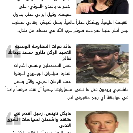
الاعتراف بالعدو -الحوثي- على
حقيقته: وكيل إيراني خطر، يحاول
الهيمنة إقليمياً، ويشكل خطراً عالمياً، يعمل كجيش إرهابي متطرف
ليس أكثر. علينا منع دعم نموذج حزب الله في صنعاء، من خلال...
قائد قوات المقاومة الوطنية،
العميد الركن طارق محمد عبدالله
صالح
نفس المخططين وبنفس الأدوات
القذرة، فبإحراق البوعزيزي أحرقوا
نصف الوطن العربي، والآن بمقتل
خاشقجي يريدون قتل ما تبقى. مسؤوليتنا جمعياً أن نقف موقفاً واحداً
في مواجهة أي ربيع صهيوني آخر.
مايكل نايتس، زميل أقدم في
معهد واشنطن لسياسات الشرق
الادنى
حرب اليمن يجب أن تنتهي، لكن لا