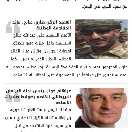
من تقود الحرب في اليمن.
العميد الركن طارق صالح، قائد
المقاومة الوطنية
الزّعيم الشهيد علي عبدالله صالح
استشهد داخل منزله وهو يتصدّى
لعصابة الحوثي.. وقاتل قتال القائد
الوطني البطل الذي لم يهرب، كما
حاول المجرمون بمسرحيتهم المفضوحة الإساءة لرمز وطني بحجمه. إنه
زعيم سبتمبري ظل مدافعاً عن الجمهورية حتى لحظات استشهاده.
غراھام جونز، رئیس لجنة البرلمان
البریطاني الخاصة بضوابط صادرات
الأسلحة
مشكلة الیمن لیست الغارات الجویة،
بل إنھا مشكلة انھیار اقتصادي تسبب
فی سوء إدارة الاقتصاد من قبل