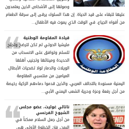
وصولها إلى الأشخاص الذين يعتمدون
عليها للبقاء على قيد الحياة. إن هذا السلوك يرقى إلى سرقة الطعام
من أفواه الجياع، في الوقت الذي يموت فيه الأطفال...
قيادة المقاومة الوطنية
مليشيا الحوثي لم تكن لترضخ وتجنح
للسلم وتوافق على الانسحاب من
الحديدة ومينائها وتجنيب أهلها
الويلات والدمار لولا تضحيات الأبطال
الميامين من منتسبي المقاومة
اليمنية مسنودة بالتحالف العربي، والذين قدموا دماءهم الزكية رخيصة
من أجل رفعة وعزة وحرية الشعب اليمني الأبي...
ناتالي غوليت، عضو مجلس
الشيوخ الفرنسي
من أجل جعل السلام ممكناً في
اليمن، فإن الخطوة الأولى هي