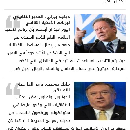
بتحويل اليمن...
ديفيد بيزلي، المدير التنفيذي
لبرنامج الأغذية العالمي
اليوم لابد ان أبلغكم بأن برنامج الأغذية
العالمي التابع للأمم المتحدة يتم
منعه من إيصال المساعدات الغذائية
الي الأشخاص الأشد جوعاً في اليمن،
حيث يتم التلاعب بالمساعدات الغذائية في المناطق التي تخضع
لسيطرة الحوثيين على حساب الأطفال والنساء والرجال الذين هم...
مايك بومبيو، وزير الخارجية
الأمريكي
الحوثيون يواصلون رفض الامتثال
للاتفاقيات التي وقعوا عليها في
ستوكهولم، ويرفضون الانسحاب من
مدينة وموانئ الحديدة (...) هذا لأن
جمهورية إيران الإسلامية اختارت توجيههم للقيام بذلك .. طهران هي