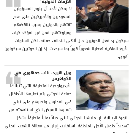
الأزمات الدولية"
لا يمكن لأحد أن يلوم المسؤولين
السعوديين والأمريكيين على عدم
ثقتهم بالحوثيين بسبب تناقضهم
ومراوغتهم. فمن غير المؤكد كيف
سيكون رد فعل الحوثيين حال أنهى التحالف حملته، لكن السنوات
الأربع الماضية تعطينا شعوراً قوياً بما سيحدث، إذ إن الحوثيين سيكونون
أقوى،...
ويل هيرد، نائب جمهوري في
الكونغرس
الأيديولوجية المتطرفة التي تتبناها
جماعة الحوثي يتم تعليمها الأطفال
في المدارس وتجبرهم على تبني
شعارها البغيض الذي استلهمته من
الثورة الإيرانية. إن مليشيا الحوثي تبني جيلاً يمنياً متطرفاً يشكل
تهديداً طويل الأجل للمنطقة. استفادت إيران من معاناة الشعب اليمني