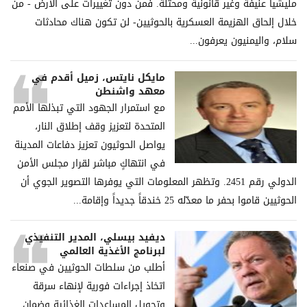
ملیشیا عنیفة وغیر قانونیة ومحتلة. فمن دون تغییرات على الأرض - من
خلال إلحاق الھزیمة العسكریة بالحوثیین- لن تكون ھناك محادثات
سلام، والیمنیون یعرفون...
مايكل نايتس، زميل أقدم في
معهد واشنطن
مع استمرار الجهود التي تبذلها الأمم
المتحدة لتعزيز وقف إطلاق النار،
يواصل الحوثيون تعزيز دفاعات المدينة
في انتهاكٍ مباشر لقرار مجلس الأمن
الدولي رقم 2451. وتظهر المعلومات التي يوفرها التصوير الجوي أن
الحوثيين قاموا بحفر ما معدّله 25 خندقاً جديداً وإقامة...
ديفيد بيسلي، المدير التنفيذي
لبرنامج الأغذية العالمي
أطلب من سلطات الحوثيين في صنعاء
اتخاذ إجراءات فورية لإنهاء سرقة
وتحويل المساعدات الغذائية وضمان