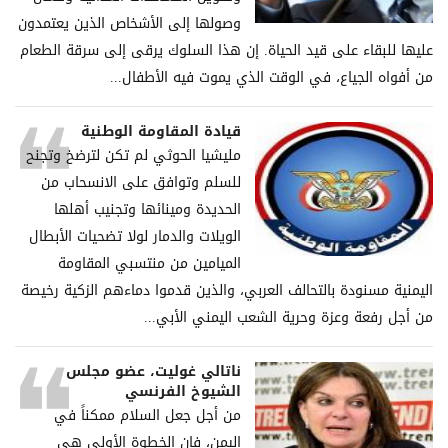
وصولها إلى الأشخاص الذين يعتمدون
عليها للبقاء على قيد الحياة. إن هذا السلوك يرقى إلى سرقة الطعام
من أفواه الجياع، في الوقت الذي يموت فيه الأطفال...
قيادة المقاومة الوطنية
مليشيا الحوثي لم تكن لترضخ وتجنح
للسلم وتوافق على الانسحاب من
الحديدة ومينائها وتجنيب أهلها
الويلات والدمار لولا تضحيات الأبطال
الميامين من منتسبي المقاومة
اليمنية مسنودة بالتحالف العربي، والذين قدموا دماءهم الزكية رخيصة
من أجل رفعة وعزة وحرية الشعب اليمني الأبي...
ناتالي غوليت، عضو مجلس
الشيوخ الفرنسي
من أجل جعل السلام ممكناً في
اليمن، فإن الخطوة الأولى هي