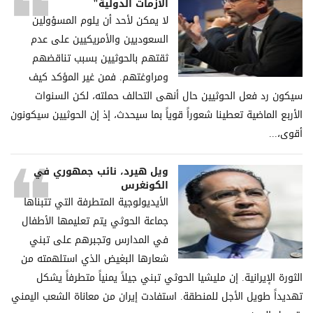
الأزمات الدولية"
لا يمكن لأحد أن يلوم المسؤولين
السعوديين والأمريكيين على عدم
ثقتهم بالحوثيين بسبب تناقضهم
ومراوغتهم. فمن غير المؤكد كيف
سيكون رد فعل الحوثيين حال أنهى التحالف حملته، لكن السنوات
الأربع الماضية تعطينا شعوراً قوياً بما سيحدث، إذ إن الحوثيين سيكونون
أقوى،...
ويل هيرد، نائب جمهوري في
الكونغرس
الأيديولوجية المتطرفة التي تتبناها
جماعة الحوثي يتم تعليمها الأطفال
في المدارس وتجبرهم على تبني
شعارها البغيض الذي استلهمته من
الثورة الإيرانية. إن مليشيا الحوثي تبني جيلاً يمنياً متطرفاً يشكل
تهديداً طويل الأجل للمنطقة. استفادت إيران من معاناة الشعب اليمني