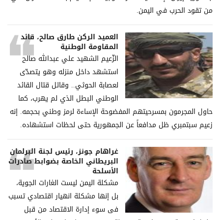
من تقود الحرب في اليمن.
العميد الركن طارق صالح، قائد
المقاومة الوطنية
الزّعيم الشهيد علي عبدالله صالح
استشهد داخل منزله وهو يتصدّى
لعصابة الحوثي.. وقاتل قتال القائد
الوطني البطل الذي لم يهرب، كما
حاول المجرمون بمسرحيتهم المفضوحة الإساءة لرمز وطني بحجمه. إنه
زعيم سبتمبري ظل مدافعاً عن الجمهورية حتى لحظات استشهاده.
غراھام جونز، رئیس لجنة البرلمان
البریطاني الخاصة بضوابط صادرات
الأسلحة
مشكلة الیمن لیست الغارات الجویة،
بل إنھا مشكلة انھیار اقتصادي تسبب
فی سوء إدارة الاقتصاد من قبل