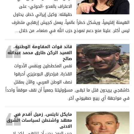
الاعتراف بالعدو -الحوثي- على
حقيقته: وكيل إيراني خطر، يحاول
الهيمنة إقليمياً، ويشكل خطراً عالمياً، يعمل كجيش إرهابي متطرف
ليس أكثر. علينا منع دعم نموذج حزب الله في صنعاء، من خلال...
قائد قوات المقاومة الوطنية،
العميد الركن طارق محمد عبدالله
صالح
نفس المخططين وبنفس الأدوات
القذرة، فبإحراق البوعزيزي أحرقوا
نصف الوطن العربي، والآن بمقتل
خاشقجي يريدون قتل ما تبقى. مسؤوليتنا جمعياً أن نقف موقفاً واحداً
في مواجهة أي ربيع صهيوني آخر.
مايكل نايتس، زميل أقدم في
معهد واشنطن لسياسات الشرق
الادنى
حرب اليمن يجب أن تنتهي، لكن لا