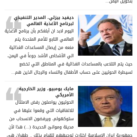
بتحويل اليمن...
ديفيد بيزلي، المدير التنفيذي
لبرنامج الأغذية العالمي
اليوم لابد ان أبلغكم بأن برنامج الأغذية
العالمي التابع للأمم المتحدة يتم
منعه من إيصال المساعدات الغذائية
الي الأشخاص الأشد جوعاً في اليمن،
حيث يتم التلاعب بالمساعدات الغذائية في المناطق التي تخضع
لسيطرة الحوثيين على حساب الأطفال والنساء والرجال الذين هم...
مايك بومبيو، وزير الخارجية
الأمريكي
الحوثيون يواصلون رفض الامتثال
للاتفاقيات التي وقعوا عليها في
ستوكهولم، ويرفضون الانسحاب من
مدينة وموانئ الحديدة (...) هذا لأن
جمهورية إيران الإسلامية اختارت توجيههم للقيام بذلك .. طهران هي