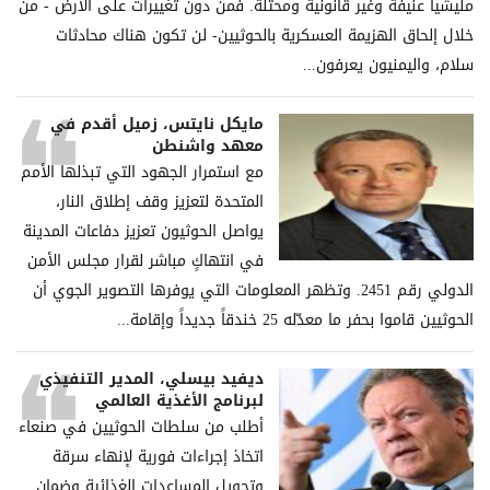
ملیشیا عنیفة وغیر قانونیة ومحتلة. فمن دون تغییرات على الأرض - من
خلال إلحاق الھزیمة العسكریة بالحوثیین- لن تكون ھناك محادثات
سلام، والیمنیون یعرفون...
مايكل نايتس، زميل أقدم في
معهد واشنطن
مع استمرار الجهود التي تبذلها الأمم
المتحدة لتعزيز وقف إطلاق النار،
يواصل الحوثيون تعزيز دفاعات المدينة
في انتهاكٍ مباشر لقرار مجلس الأمن
الدولي رقم 2451. وتظهر المعلومات التي يوفرها التصوير الجوي أن
الحوثيين قاموا بحفر ما معدّله 25 خندقاً جديداً وإقامة...
ديفيد بيسلي، المدير التنفيذي
لبرنامج الأغذية العالمي
أطلب من سلطات الحوثيين في صنعاء
اتخاذ إجراءات فورية لإنهاء سرقة
وتحويل المساعدات الغذائية وضمان