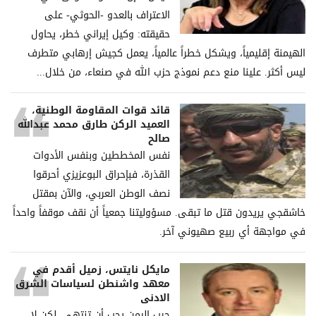
الاعتراف بالعدو -الحوثي- على
حقيقته: وكيل إيراني خطر، يحاول
الهيمنة إقليمياً، ويشكل خطراً عالمياً، يعمل كجيش إرهابي متطرف
ليس أكثر. علينا منع دعم نموذج حزب الله في صنعاء، من خلال...
قائد قوات المقاومة الوطنية،
العميد الركن طارق محمد عبدالله
صالح
نفس المخططين وبنفس الأدوات
القذرة، فبإحراق البوعزيزي أحرقوا
نصف الوطن العربي، والآن بمقتل
خاشقجي يريدون قتل ما تبقى. مسؤوليتنا جمعياً أن نقف موقفاً واحداً
في مواجهة أي ربيع صهيوني آخر.
مايكل نايتس، زميل أقدم في
معهد واشنطن لسياسات الشرق
الادنى
حرب اليمن يجب أن تنتهي، لكن لا