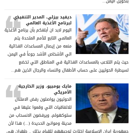
بتحويل اليمن...
ديفيد بيزلي، المدير التنفيذي
لبرنامج الأغذية العالمي
اليوم لابد ان أبلغكم بأن برنامج الأغذية
العالمي التابع للأمم المتحدة يتم
منعه من إيصال المساعدات الغذائية
الي الأشخاص الأشد جوعاً في اليمن،
حيث يتم التلاعب بالمساعدات الغذائية في المناطق التي تخضع
لسيطرة الحوثيين على حساب الأطفال والنساء والرجال الذين هم...
مايك بومبيو، وزير الخارجية
الأمريكي
الحوثيون يواصلون رفض الامتثال
للاتفاقيات التي وقعوا عليها في
ستوكهولم، ويرفضون الانسحاب من
مدينة وموانئ الحديدة (...) هذا لأن
جمهورية إيران الإسلامية اختارت توجيههم للقيام بذلك .. طهران هي