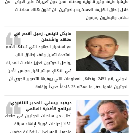
ملیشیا عنیفة وغیر قانونیة ومحتلة. فمن دون تغییرات على الأرض - من
خلال إلحاق الھزیمة العسكریة بالحوثیین- لن تكون ھناك محادثات
سلام، والیمنیون یعرفون...
مايكل نايتس، زميل أقدم في
معهد واشنطن
مع استمرار الجهود التي تبذلها الأمم
المتحدة لتعزيز وقف إطلاق النار،
يواصل الحوثيون تعزيز دفاعات المدينة
في انتهاكٍ مباشر لقرار مجلس الأمن
الدولي رقم 2451. وتظهر المعلومات التي يوفرها التصوير الجوي أن
الحوثيين قاموا بحفر ما معدّله 25 خندقاً جديداً وإقامة...
ديفيد بيسلي، المدير التنفيذي
لبرنامج الأغذية العالمي
أطلب من سلطات الحوثيين في صنعاء
اتخاذ إجراءات فورية لإنهاء سرقة
وتحويل المساعدات الغذائية وضمان