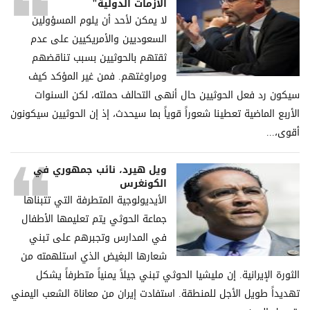
الأزمات الدولية"
لا يمكن لأحد أن يلوم المسؤولين
السعوديين والأمريكيين على عدم
ثقتهم بالحوثيين بسبب تناقضهم
ومراوغتهم. فمن غير المؤكد كيف
سيكون رد فعل الحوثيين حال أنهى التحالف حملته، لكن السنوات
الأربع الماضية تعطينا شعوراً قوياً بما سيحدث، إذ إن الحوثيين سيكونون
أقوى،...
ويل هيرد، نائب جمهوري في
الكونغرس
الأيديولوجية المتطرفة التي تتبناها
جماعة الحوثي يتم تعليمها الأطفال
في المدارس وتجبرهم على تبني
شعارها البغيض الذي استلهمته من
الثورة الإيرانية. إن مليشيا الحوثي تبني جيلاً يمنياً متطرفاً يشكل
تهديداً طويل الأجل للمنطقة. استفادت إيران من معاناة الشعب اليمني