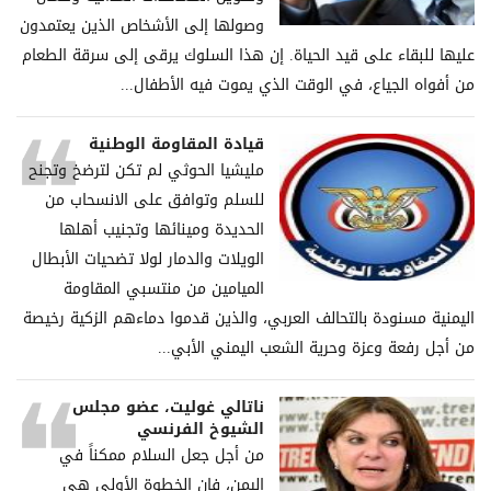
وصولها إلى الأشخاص الذين يعتمدون
عليها للبقاء على قيد الحياة. إن هذا السلوك يرقى إلى سرقة الطعام
من أفواه الجياع، في الوقت الذي يموت فيه الأطفال...
قيادة المقاومة الوطنية
مليشيا الحوثي لم تكن لترضخ وتجنح
للسلم وتوافق على الانسحاب من
الحديدة ومينائها وتجنيب أهلها
الويلات والدمار لولا تضحيات الأبطال
الميامين من منتسبي المقاومة
اليمنية مسنودة بالتحالف العربي، والذين قدموا دماءهم الزكية رخيصة
من أجل رفعة وعزة وحرية الشعب اليمني الأبي...
ناتالي غوليت، عضو مجلس
الشيوخ الفرنسي
من أجل جعل السلام ممكناً في
اليمن، فإن الخطوة الأولى هي