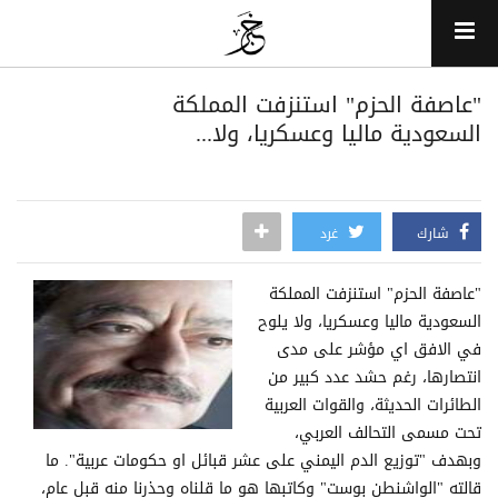
"عاصفة الحزم" استنزفت المملكة
السعودية ماليا وعسكريا، ولا...
شارك
غرد
"عاصفة الحزم" استنزفت المملكة
السعودية ماليا وعسكريا، ولا يلوح
في الافق اي مؤشر على مدى
انتصارها، رغم حشد عدد كبير من
الطائرات الحديثة، والقوات العربية
تحت مسمى التحالف العربي،
وبهدف "توزيع الدم اليمني على عشر قبائل او حكومات عربية". ما
قالته "الواشنطن بوست" وكاتبها هو ما قلناه وحذرنا منه قبل عام،