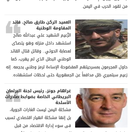
من تقود الحرب في اليمن.
العميد الركن طارق صالح، قائد
المقاومة الوطنية
الزّعيم الشهيد علي عبدالله صالح
استشهد داخل منزله وهو يتصدّى
لعصابة الحوثي.. وقاتل قتال القائد
الوطني البطل الذي لم يهرب، كما
حاول المجرمون بمسرحيتهم المفضوحة الإساءة لرمز وطني بحجمه. إنه
زعيم سبتمبري ظل مدافعاً عن الجمهورية حتى لحظات استشهاده.
غراھام جونز، رئیس لجنة البرلمان
البریطاني الخاصة بضوابط صادرات
الأسلحة
مشكلة الیمن لیست الغارات الجویة،
بل إنھا مشكلة انھیار اقتصادي تسبب
فی سوء إدارة الاقتصاد من قبل