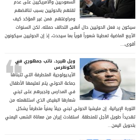
السعوديين والأمريكيين على عدم
ثقتهم بالحوثيين بسبب تناقضهم
ومراوغتهم. فمن غير المؤكد كيف
سيكون رد فعل الحوثيين حال أنهى التحالف حملته، لكن السنوات
الأربع الماضية تعطينا شعوراً قوياً بما سيحدث، إذ إن الحوثيين سيكونون
أقوى،...
ويل هيرد، نائب جمهوري في
الكونغرس
الأيديولوجية المتطرفة التي تتبناها
جماعة الحوثي يتم تعليمها الأطفال
في المدارس وتجبرهم على تبني
شعارها البغيض الذي استلهمته من
الثورة الإيرانية. إن مليشيا الحوثي تبني جيلاً يمنياً متطرفاً يشكل
تهديداً طويل الأجل للمنطقة. استفادت إيران من معاناة الشعب اليمني
بتحويل اليمن...