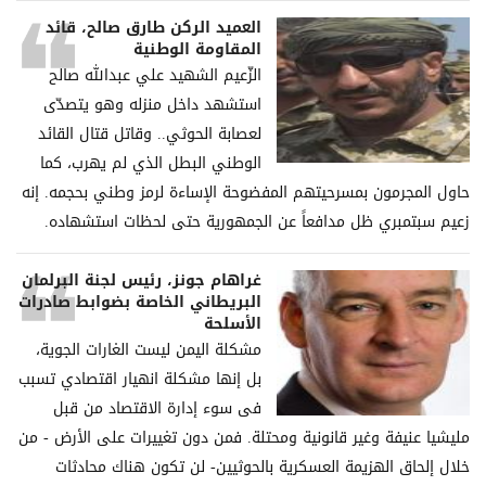
العميد الركن طارق صالح، قائد
المقاومة الوطنية
الزّعيم الشهيد علي عبدالله صالح
استشهد داخل منزله وهو يتصدّى
لعصابة الحوثي.. وقاتل قتال القائد
الوطني البطل الذي لم يهرب، كما
حاول المجرمون بمسرحيتهم المفضوحة الإساءة لرمز وطني بحجمه. إنه
زعيم سبتمبري ظل مدافعاً عن الجمهورية حتى لحظات استشهاده.
غراھام جونز، رئیس لجنة البرلمان
البریطاني الخاصة بضوابط صادرات
الأسلحة
مشكلة الیمن لیست الغارات الجویة،
بل إنھا مشكلة انھیار اقتصادي تسبب
فی سوء إدارة الاقتصاد من قبل
ملیشیا عنیفة وغیر قانونیة ومحتلة. فمن دون تغییرات على الأرض - من
خلال إلحاق الھزیمة العسكریة بالحوثیین- لن تكون ھناك محادثات