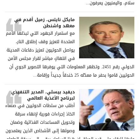
سلام، والیمنیون یعرفون...
مايكل نايتس، زميل أقدم في
معهد واشنطن
مع استمرار الجهود التي تبذلها الأمم
المتحدة لتعزيز وقف إطلاق النار،
يواصل الحوثيون تعزيز دفاعات المدينة
في انتهاكٍ مباشر لقرار مجلس الأمن
الدولي رقم 2451. وتظهر المعلومات التي يوفرها التصوير الجوي أن
الحوثيين قاموا بحفر ما معدّله 25 خندقاً جديداً وإقامة...
ديفيد بيسلي، المدير التنفيذي
لبرنامج الأغذية العالمي
أطلب من سلطات الحوثيين في صنعاء
اتخاذ إجراءات فورية لإنهاء سرقة
وتحويل المساعدات الغذائية وضمان
وصولها إلى الأشخاص الذين يعتمدون