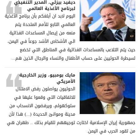
ديفيد بيزلي، المدير التنفيذي
لبرنامج الأغذية العالمي
اليوم لابد ان أبلغكم بأن برنامج الأغذية
العالمي التابع للأمم المتحدة يتم
منعه من إيصال المساعدات الغذائية
الي الأشخاص الأشد جوعاً في اليمن،
حيث يتم التلاعب بالمساعدات الغذائية في المناطق التي تخضع
لسيطرة الحوثيين على حساب الأطفال والنساء والرجال الذين هم...
مايك بومبيو، وزير الخارجية
الأمريكي
الحوثيون يواصلون رفض الامتثال
للاتفاقيات التي وقعوا عليها في
ستوكهولم، ويرفضون الانسحاب من
مدينة وموانئ الحديدة (...) هذا لأن
جمهورية إيران الإسلامية اختارت توجيههم للقيام بذلك .. طهران هي
من تقود الحرب في اليمن.