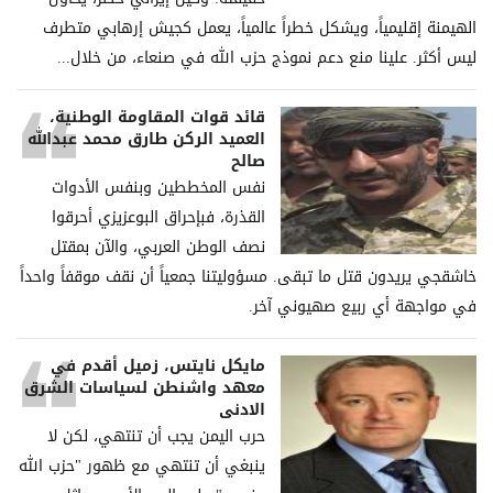
الهيمنة إقليمياً، ويشكل خطراً عالمياً، يعمل كجيش إرهابي متطرف
ليس أكثر. علينا منع دعم نموذج حزب الله في صنعاء، من خلال...
قائد قوات المقاومة الوطنية،
العميد الركن طارق محمد عبدالله
صالح
نفس المخططين وبنفس الأدوات
القذرة، فبإحراق البوعزيزي أحرقوا
نصف الوطن العربي، والآن بمقتل
خاشقجي يريدون قتل ما تبقى. مسؤوليتنا جمعياً أن نقف موقفاً واحداً
في مواجهة أي ربيع صهيوني آخر.
مايكل نايتس، زميل أقدم في
معهد واشنطن لسياسات الشرق
الادنى
حرب اليمن يجب أن تنتهي، لكن لا
ينبغي أن تنتهي مع ظهور "حزب الله