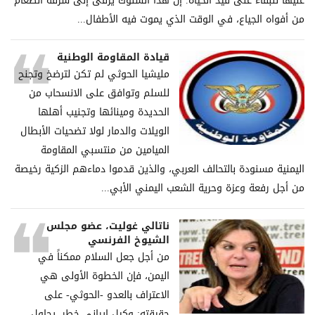
عليها للبقاء على قيد الحياة. إن هذا السلوك يرقى إلى سرقة الطعام
من أفواه الجياع، في الوقت الذي يموت فيه الأطفال...
قيادة المقاومة الوطنية
مليشيا الحوثي لم تكن لترضخ وتجنح
للسلم وتوافق على الانسحاب من
الحديدة ومينائها وتجنيب أهلها
الويلات والدمار لولا تضحيات الأبطال
الميامين من منتسبي المقاومة
اليمنية مسنودة بالتحالف العربي، والذين قدموا دماءهم الزكية رخيصة
من أجل رفعة وعزة وحرية الشعب اليمني الأبي...
ناتالي غوليت، عضو مجلس
الشيوخ الفرنسي
من أجل جعل السلام ممكناً في
اليمن، فإن الخطوة الأولى هي
الاعتراف بالعدو -الحوثي- على
حقيقته: وكيل إيراني خطر، يحاول