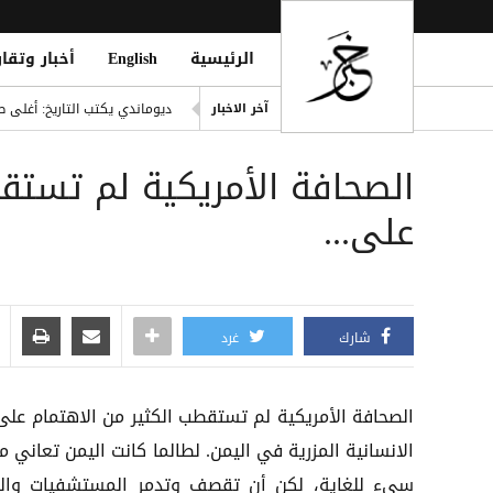
الرئيسية
English
أخبار وتقار
إصابة مدنيين اثنين جراء قصف
ديوماندي يكتب التاريخ: أغلى ص
آخر الاخبار
d Houthi Attack on Marib Camp
الصحافة الأمريكية لم تستق
انفراد| مصادر تكشف مشاركة ع
هيثم حسن يوقع لسيلتيك الاسكت
على...
التحالف: هجوم حوثي يستهدف أعياناً مدنية
شارك
غرد
الصحافة الأمريكية لم تستقطب الكثير من الاهتمام على 
الانسانية المزرية في اليمن. لطالما كانت اليمن تعاني 
سيء للغاية، لكن أن تقصف وتدمر المستشفيات وال