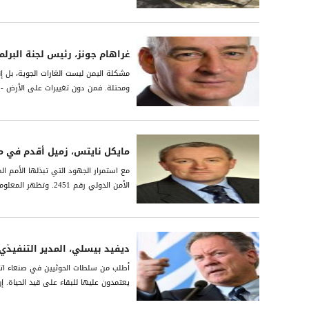
غراھام جونز، رئیس لجنة البرل
مشكلة الیمن لیست الغارات الجویة، بل إ
ومحتلة. فمن دون تغییرات على الأرض - م
مايكل نايتس، زميل أقدم في 
مع استمرار الجهود التي تبذلها الأمم ال
الأمن الدولي رقم 2451. وتظهر المعلومات التي يوفرها التصوير الجوي أن الحوثيين قاموا بحفر ما معدّله 25 خندقاً جديداً وإقامة...
ديفيد بيسلي، المدير التنفيذي ل
أطلب من سلطات الحوثيين في صنعاء اتخا
يعتمدون عليها للبقاء على قيد الحياة. 