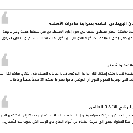
مان البریطاني الخاصة بضوابط صادرات الأسلحة
نھا مشكلة انھیار اقتصادي تسبب فی سوء إدارة الاقتصاد من قبل ملیشیا عنیفة وغیر قانونیة
ن خلال إلحاق الھزیمة العسكریة بالحوثیین- لن تكون ھناك محادثات سلام، والیمنیون یعرفون...
معهد واشنطن
متحدة لتعزيز وقف إطلاق النار، يواصل الحوثيون تعزيز دفاعات المدينة في انتهاكٍ مباشر لقرار م
برنامج الأغذية العالمي
ذ إجراءات فورية لإنهاء سرقة وتحويل المساعدات الغذائية وضمان وصولها إلى الأشخاص الذين
إن هذا السلوك يرقى إلى سرقة الطعام من أفواه الجياع، في الوقت الذي يموت فيه الأطفال...