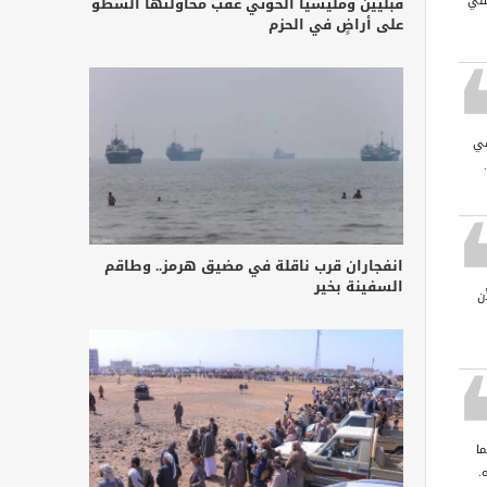
مني
قبليين ومليشيا الحوثي عقب محاولتها السطو
على أراضٍ في الحزم
في
انفجاران قرب ناقلة في مضيق هرمز.. وطاقم
السفينة بخير
ن
ا
.