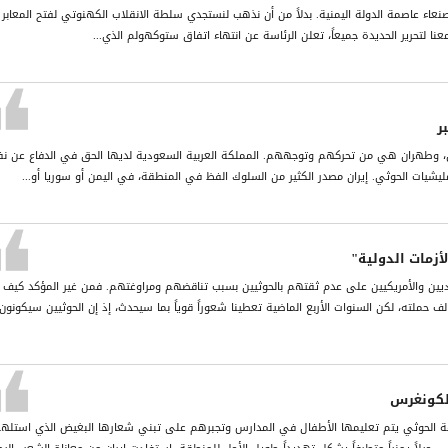
 صنعاء عاصمة الدولة اليمنية. بدلاً من أن نذهب لنستجدي سلطة الانقلاب الكهنوتي لفتح المعابر
ا معنا لتحرير الحديدة جميعاً، تعلن الرئاسة عن انتهاء اتفاق ستوكهولم الذي...
ر
من، وطهران هي من تحركهم وتوجههم. المملكة العربية السعودية لديها الحق في الدفاع عن ن
شيات الحوثي. إيران مصدر الكثير من السلوك الفظ في المنطقة، في اليمن أو سوريا أو...
زمات الدولية"
ديين والأمريكيين على عدم ثقتهم بالحوثيين بسبب تناقضهم ومراوغتهم. فمن غير المؤكد كيف
 حملته، لكن السنوات الأربع الماضية تعطينا شعوراً قوياً بما سيحدث، إذ إن الحوثيين سيكونون
لكونغرس
ماعة الحوثي يتم تعليمها الأطفال في المدارس وتجبرهم على تبني شعارها البغيض الذي استله