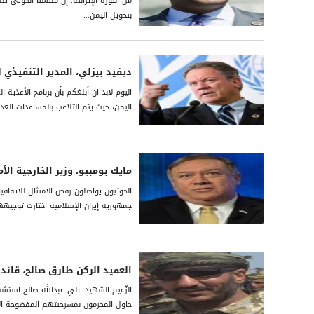
من الثورة الإيرانية. إن مليشيا الحوثي ت
بتحويل اليمن...
ديفيد بيزلي، المدير التنفيذي ل
اليوم لابد ان أبلغكم بأن برنامج الأغذية
اليمن، حيث يتم التلاعب بالمساعدات الغ
مايك بومبيو، وزير الخارجية الأ
الحوثيون يواصلون رفض الامتثال للاتفاق
جمهورية إيران الإسلامية اختارت توجيه
العميد الركن طارق صالح، قائد
الزّعيم الشهيد علي عبدالله صالح استشه
حاول المجرمون بمسرحيتهم المفضوحة ال