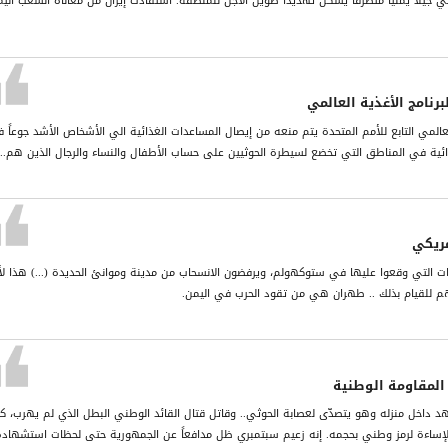
بني جيلاً يمنياً متطرفاً يشكل تهديداً طويل الأجل للمنطقة. استفادت إيران من معاناة الشعب الي
برنامج الأغذية العالمي
 العالمي التابع للأمم المتحدة يتم منعه من إيصال المساعدات الغذائية الي الأشخاص الأشد جوعاً 
ذائية في المناطق التي تخضع لسيطرة الحوثيين على حساب الأطفال والنساء والرجال الذين هم...
مريكي
يات التي وقعوا عليها في ستوكهولم، ويرفضون الانسحاب من مدينة وموانئ الحديدة (...) هذا لأ
هم للقيام بذلك .. طهران هي من تقود الحرب في اليمن.
 المقاومة الوطنية
د داخل منزله وهو يتصدّى لعصابة الحوثي.. وقاتل قتال القائد الوطني البطل الذي لم يهرب، كم
إساءة لرمز وطني بحجمه. إنه زعيم سبتمبري ظل مدافعاً عن الجمهورية حتى لحظات استشهاده