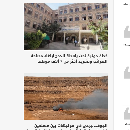
 وفك
فسها
خطة حوثية تحت يافطة الدمج لإلغاء مصلحة
الضرائب وتشريد أكثر من 7 آلاف موظف
مته
الجوف.. جرحى في مواجهات بين مسلحين