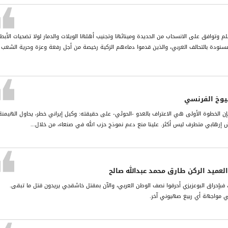
م وتوافق على الانسحاب من الحديدة ومينائها وتجنيب أهلها الويلات والدمار لولا تضحيات الأبط
مسنودة بالتحالف العربي، والذين قدموا دماءهم الزكية رخيصة من أجل رفعة وعزة وحرية الشعب
يوخ الفرنسي
ن الخطوة الأولى هي الاعتراف بالعدو -الحوثي- على حقيقته: وكيل إيراني خطر، يحاول الهيمنة
جيش إرهابي متطرف ليس أكثر. علينا منع دعم نموذج حزب الله في صنعاء، من خلال...
لعميد الركن طارق محمد عبدالله صالح
بإحراق البوعزيزي أحرقوا نصف الوطن العربي، والآن بمقتل خاشقجي يريدون قتل ما تبقى.
 في مواجهة أي ربيع صهيوني آخر.