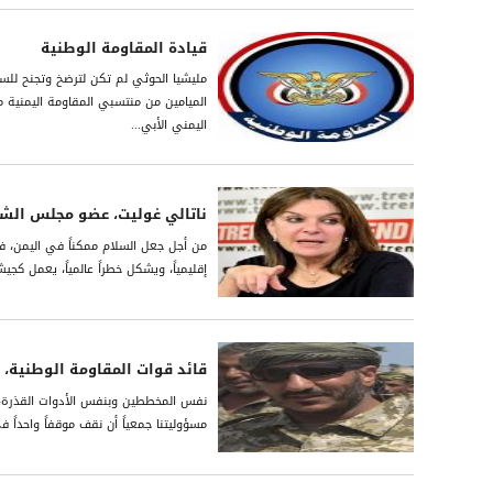
قيادة المقاومة الوطنية
مليشيا الحوثي لم تكن لترضخ وتجنح للسل
الميامين من منتسبي المقاومة اليمنية 
اليمني الأبي...
ناتالي غوليت، عضو مجلس الش
من أجل جعل السلام ممكناً في اليمن، فإ
إقليمياً، ويشكل خطراً عالمياً، يعمل ك
قائد قوات المقاومة الوطنية، ا
نفس المخططين وبنفس الأدوات القذرة، ف
مسؤوليتنا جمعياً أن نقف موقفاً واحداً