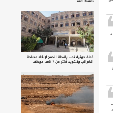
مني
and Drones
في
خطة حوثية تحت يافطة الدمج لإلغاء مصلحة
الضرائب وتشريد أكثر من 7 آلاف موظف
ن
ا
.