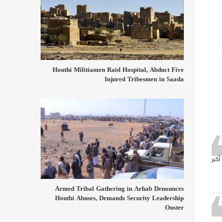
Houthi Militiamen Raid Hospital, Abduct Five
Injured Tribesmen in Saada
أكبر
Armed Tribal Gathering in Arhab Denounces
Houthi Abuses, Demands Security Leadership
Ouster