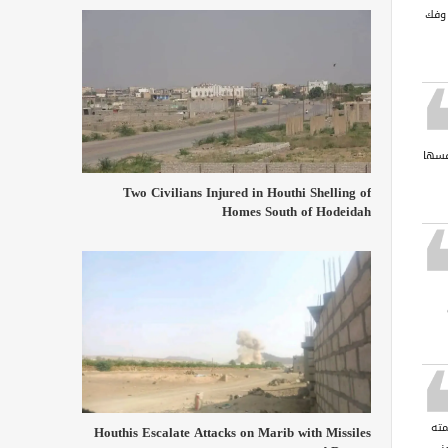
 وفك
فسها
Two Civilians Injured in Houthi Shelling of
Homes South of Hodeidah
مته
Houthis Escalate Attacks on Marib with Missiles