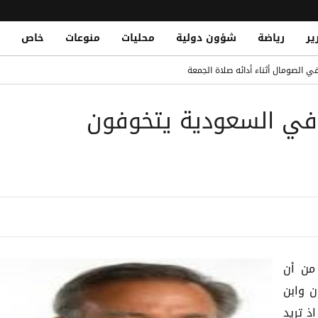
ير
رياضة
شؤون دولية
محليات
منوعات
خاص
الدو يتصدر القائمة بفارق كبير
 الصومال أثناء أدائه صلاة الجمعة
Houthi Propaganda: A Tool of Dec
 في السعودية يتخوفون
لونة الأول لضم رودري
يتنفس بها الكهنوت الحوثي
ق.. الأمطار تعري إهمال ميليشيا الحوثي لشبكة التصريف بصنعاء
من أن
ن وابن
ذ تريد