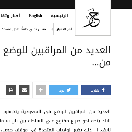
الرئيسية
English
أخبار وتقار
صلاح ضمن الأغنى عالمياً.. ورون
مقتل يمني طعنًا داخل مسجد في
آخر الاخبار
eption for the Insurgent Militia
العديد من المراقبين للوضع
مانشستر سيتي يرفض عرض برش
الشائعات.. رئة التزييف التي 
من...
وفاة امرأتين وغرق أحياء وأنفا
شارك
غرد
العديد من المراقبين للوضع في السعودية يتخوفون 
البلد يتجه نحو صراع مفتوح على السلطة بين بان سلما
نايف. ان ذلك يضع الولايات المتحدة في موقف صعب، ا