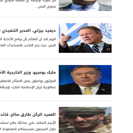
من الثورة الإيرانية. إن مليشيا الحوثي ت
بتحويل اليمن...
ديفيد بيزلي، المدير التنفيذي ل
اليوم لابد ان أبلغكم بأن برنامج الأغذية
اليمن، حيث يتم التلاعب بالمساعدات الغ
مايك بومبيو، وزير الخارجية الأ
الحوثيون يواصلون رفض الامتثال للاتفاق
جمهورية إيران الإسلامية اختارت توجيه
العميد الركن طارق صالح، قائد
الزّعيم الشهيد علي عبدالله صالح استشه
حاول المجرمون بمسرحيتهم المفضوحة ال