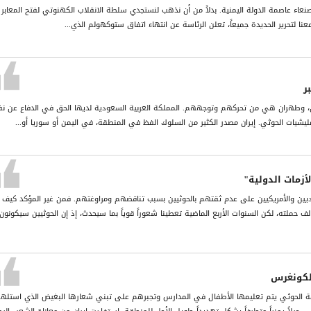
 صنعاء عاصمة الدولة اليمنية. بدلاً من أن نذهب لنستجدي سلطة الانقلاب الكهنوتي لفتح المعابر
ا معنا لتحرير الحديدة جميعاً، تعلن الرئاسة عن انتهاء اتفاق ستوكهولم الذي...
ر
من، وطهران هي من تحركهم وتوجههم. المملكة العربية السعودية لديها الحق في الدفاع عن ن
شيات الحوثي. إيران مصدر الكثير من السلوك الفظ في المنطقة، في اليمن أو سوريا أو...
زمات الدولية"
ديين والأمريكيين على عدم ثقتهم بالحوثيين بسبب تناقضهم ومراوغتهم. فمن غير المؤكد كيف
 حملته، لكن السنوات الأربع الماضية تعطينا شعوراً قوياً بما سيحدث، إذ إن الحوثيين سيكونون
لكونغرس
ماعة الحوثي يتم تعليمها الأطفال في المدارس وتجبرهم على تبني شعارها البغيض الذي استله