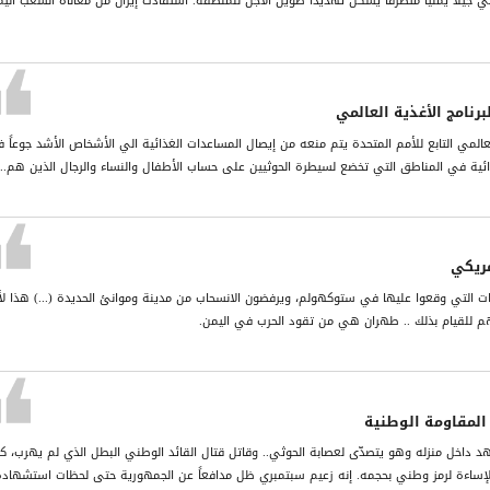
بني جيلاً يمنياً متطرفاً يشكل تهديداً طويل الأجل للمنطقة. استفادت إيران من معاناة الشعب الي
برنامج الأغذية العالمي
 العالمي التابع للأمم المتحدة يتم منعه من إيصال المساعدات الغذائية الي الأشخاص الأشد جوعاً 
ذائية في المناطق التي تخضع لسيطرة الحوثيين على حساب الأطفال والنساء والرجال الذين هم...
مريكي
يات التي وقعوا عليها في ستوكهولم، ويرفضون الانسحاب من مدينة وموانئ الحديدة (...) هذا لأ
هم للقيام بذلك .. طهران هي من تقود الحرب في اليمن.
 المقاومة الوطنية
د داخل منزله وهو يتصدّى لعصابة الحوثي.. وقاتل قتال القائد الوطني البطل الذي لم يهرب، كم
إساءة لرمز وطني بحجمه. إنه زعيم سبتمبري ظل مدافعاً عن الجمهورية حتى لحظات استشهاده