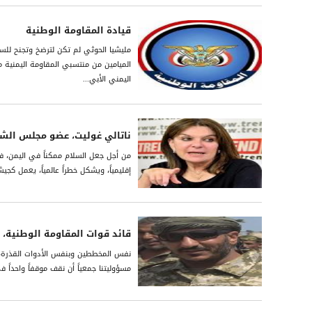
قيادة المقاومة الوطنية
مليشيا الحوثي لم تكن لترضخ وتجنح للسل
الميامين من منتسبي المقاومة اليمنية 
اليمني الأبي...
ناتالي غوليت، عضو مجلس الش
من أجل جعل السلام ممكناً في اليمن، فإ
إقليمياً، ويشكل خطراً عالمياً، يعمل ك
قائد قوات المقاومة الوطنية، ا
نفس المخططين وبنفس الأدوات القذرة، ف
مسؤوليتنا جمعياً أن نقف موقفاً واحداً