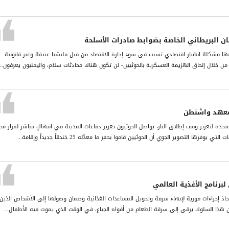
مان البریطاني الخاصة بضوابط صادرات الأسلحة
نھا مشكلة انھیار اقتصادي تسبب فی سوء إدارة الاقتصاد من قبل ملیشیا عنیفة وغیر قانونیة
ن خلال إلحاق الھزیمة العسكریة بالحوثیین- لن تكون ھناك محادثات سلام، والیمنیون یعرفون...
معهد واشنطن
متحدة لتعزيز وقف إطلاق النار، يواصل الحوثيون تعزيز دفاعات المدينة في انتهاكٍ مباشر لقرار م
برنامج الأغذية العالمي
ذ إجراءات فورية لإنهاء سرقة وتحويل المساعدات الغذائية وضمان وصولها إلى الأشخاص الذين
إن هذا السلوك يرقى إلى سرقة الطعام من أفواه الجياع، في الوقت الذي يموت فيه الأطفال...