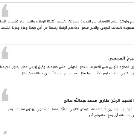
م وتوافق على الانسحاب من الحديدة ومينائها وتجنيب أهلها الويلات والدمار لولا تضحيات الأبط
مسنودة بالتحالف العربي، والذين قدموا دماءهم الزكية رخيصة من أجل رفعة وعزة وحرية الشعب
يوخ الفرنسي
ن الخطوة الأولى هي الاعتراف بالعدو -الحوثي- على حقيقته: وكيل إيراني خطر، يحاول الهيمنة
جيش إرهابي متطرف ليس أكثر. علينا منع دعم نموذج حزب الله في صنعاء، من خلال...
لعميد الركن طارق محمد عبدالله صالح
بإحراق البوعزيزي أحرقوا نصف الوطن العربي، والآن بمقتل خاشقجي يريدون قتل ما تبقى.
 في مواجهة أي ربيع صهيوني آخر.