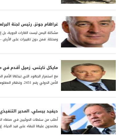
غراھام جونز، رئیس لجنة البرل
مشكلة الیمن لیست الغارات الجویة، بل إ
ومحتلة. فمن دون تغییرات على الأرض - م
مايكل نايتس، زميل أقدم في 
مع استمرار الجهود التي تبذلها الأمم ال
الأمن الدولي رقم 2451. وتظهر المعلومات التي يوفرها التصوير الجوي أن الحوثيين قاموا بحفر ما معدّله 25 خندقاً جديداً وإقامة...
ديفيد بيسلي، المدير التنفيذي ل
أطلب من سلطات الحوثيين في صنعاء اتخا
يعتمدون عليها للبقاء على قيد الحياة. 