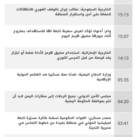
الخارجية السعودية: نطالب إيران بالوقف الفوري للانتهاكات
للحفاظ على أمن واستقرار المنطقة
15:13
وام: أدنوك تؤكد تعرض سفينة تابعة لها للاستهداف بصاروخ
أثناء عبورها مضيق هرمز اليوم
15:07
الخارجية الإماراتية: استخدام مضيق هرمز كأداة ضغط أو ابتزاز
يعد قرصنة من قبل الحرس الثوري
14:13
وزارة الدفاع اليمنية: نفذنا عملا عسكريا ضد العناصر الحوثية
الإرهابية
05:35
مجلس الأمن الدولي: جميع الرحلات إلى مطارات اليمن لابد أن
تتم بموافقة الحكومة اليمنية
04:20
مصدر عسكري: القوات الحكومية تسقط طائرة مسيّرة تابعة
لميليشيا الحوثي في منطقة بعيدة عن خطوط التماس في
03:41
مديرية التحيتا