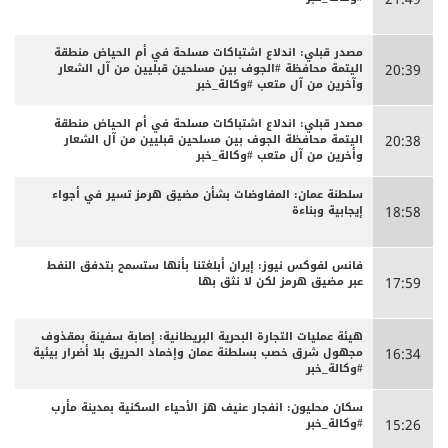
مصدر قبلي: اندلاع اشتباكات مسلحة في أم الحياض منطقة
اليتمة محافظة #الجوف بين مسلحين قبليين من آل الشعار
20:39
وآخرين من آل متعب #وكالة_خبر
مصدر قبلي: اندلاع اشتباكات مسلحة في أم الحياض منطقة
اليتمة محافظة الجوف بين مسلحين قبليين من آل الشعار
20:38
وأخرين من آل متعب #وكالة_خبر
سلطنة عمان: المفاوضات بشأن مضيق هرمز تسير في أجواء
إيجابية وبناءة
18:58
فانس لفوكس نيوز: إيران أبلغتنا بأنها ستسمح بتدفق النفط
عبر مضيق هرمز لكن لا نثق بها
17:59
هيئة عمليات التجارة البحرية البريطانية: إصابة سفينة بمقذوف
مجهول شرق خصب بسلطنة عمان وإخماد الحريق بلا أضرار بيئية
16:34
#وكالة_خبر
سكان محليون: انفجار عنيف هز الأحياء السكنية بمدينة مأرب
#وكالة_خبر
15:26