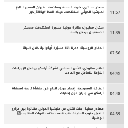
مصدر عسكري: ضربة خامسة وسادسة لطيران المسير التابع
لمليشيا الحوثي استهدفت ميناء المخا #وكالة_خبر
11:57
سكان محليون: طائرة حوثية مسيرة استهدفت معسكر
الاستقبال بيختل بالمخا
11:35
الدفاع الروسية: دمرنا 153 مسيّرة أوكرانية خلال الليلة
07:56
اعلام سعودي: الأمن الصناعي لشركة أرامكو يواصل الإجراءات
اللازمة للتعامل مع الحادث
04:49
الطاقة السعودية: إخماد حريق اندلع في منشأة تابعة لمصفاة
أرامكو في جازان دون إصابات
04:48
مصادر محلية: جثث قتلى من مليشيا الحوثي متناثرة بين مزارع
النخيل جنوب الحديدة عقب قصف مكثف لقوات المقاومة
04:39
الوطنية