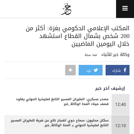
المكتب الإعلامي الحكومي بغزة: أكثر من
200 شخص بشمال القطاع استشهد
خلال اليومين الماضيين
وكالة خبر للأنباء
منذ سنة
شارك
غرد
إرشيف آخر خبر
مصدر عسكري: الطيران المسير التابع لمليشيا الحوثي يعاود
قصف ميناء المخا #وكالة_خبر
12:40
سكان محليون: سماع دوي انفجار ناتج عن ضربة للطيران المسير
التابع لمليشيا الحوثي بـ المخا #وكالة_خبر
12:10