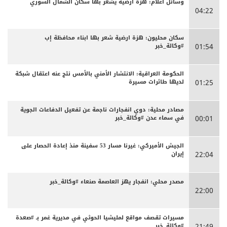
وسائل اعلام: هزة أرضية يشعر بها سكان الشمال السوري
04:22
سكان محليون: هزة ارضية شعر بها ابناء محافظة إب
#وكالة_خبر
01:54
الحكومة العراقية: الانتشار الأمني بالأمس نتج عنه اعتقال شبكة
لديها طائرات مسيرة
01:25
مصادر محلية: دوي انفجارات ناجمة عن تفعيل الدفاعات الجوية
في سماء عدن #وكالة_خبر
00:01
الجيش الأميركي: غيرنا مسار 53 سفينة منذ إعادة الحصار على
إيران
22:04
مصدر محلي: انفجار يهز العاصمة صنعاء #وكالة_خبر
22:00
مسيرات تقصف مواقع لمليشيا الحوثي في مديرية غمر بـ #صعدة
#وكالة_خبر
21:49