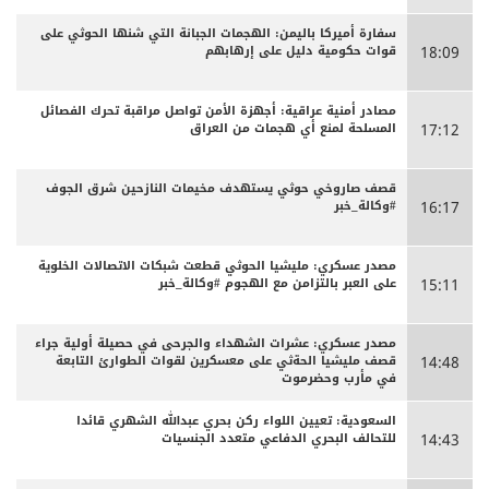
سفارة أميركا باليمن: الهجمات الجبانة التي شنها الحوثي على
قوات حكومية دليل على إرهابهم
18:09
مصادر أمنية عراقية: أجهزة الأمن تواصل مراقبة تحرك الفصائل
المسلحة لمنع أي هجمات من العراق
17:12
قصف صاروخي حوثي يستهدف مخيمات النازحين شرق الجوف
#وكالة_خبر
16:17
مصدر عسكري: مليشيا الحوثي قطعت شبكات الاتصالات الخلوية
على العبر بالتزامن مع الهجوم #وكالة_خبر
15:11
مصدر عسكري: عشرات الشهداء والجرحى ‏في حصيلة أولية جراء
قصف مليشيا الحةثي على معسكرين لقوات الطوارئ التابعة
14:48
في مأرب وحضرموت
السعودية: تعيين اللواء ركن بحري عبدالله الشهري قائدا
للتحالف البحري الدفاعي متعدد الجنسيات
14:43