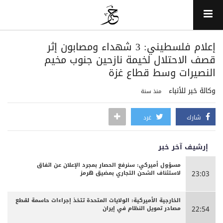
إعلام فلسطيني: 3 شهداء ومصابون إثر
قصف الاحتلال لخيمة نازحين جنوب مخيم
النصيرات وسط قطاع غزة
وكالة خبر للأنباء
منذ سنة
شارك
غرد
إرشيف آخر خبر
مسؤول أميركي: سنرفع الحصار بمجرد الإعلان عن اتفاق
لاستئناف الشحن التجاري بمضيق هرمز
23:03
الخارجية الأميركية: الولايات المتحدة تتخذ إجراءات حاسمة لقطع
مصادر تمويل النظام في إيران
22:54