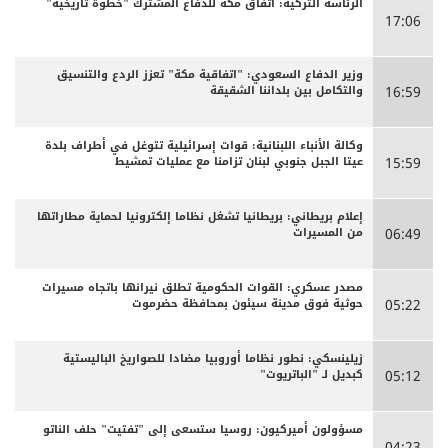
الرئاسة التركية: اتفاق مكة للدفاع المشترك "خطوة تاريخية"
17:06
وزير الدفاع السعودي: "اتفاقية مكة" تعزز الردع والتنسيق
والتكامل بين بلداننا الشقيقة
16:59
وكالة الأنباء اللبنانية: قوات إسرائيلية تتوغل في أطراف بلدة
عيتا الجبل جنوبي لبنان تزامنا مع عمليات تمشيط
15:59
إعلام بريطاني: بريطانيا تشغل نظاما إلكترونيا لحماية مطاراتها
من المسيرات
06:49
مصدر عسكري: القوات الحكومية تطلق نيرانها باتجاه مسيرات
حوثية فوق مدينة سيئون بمحافظة حضرموت
05:22
زيلينسكي: نطور نظاما أوروبيا مضادا للصواريخ الباليستية
كبديل لـ "الباتريوت"
05:12
مسؤولون أميركيون: روسيا ستسعى إلى "تفتيت" حلف الناتو
04:23