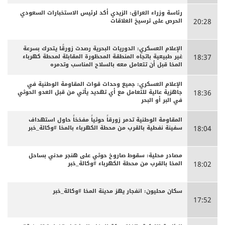
رئاسة وزراء العراق: الزيدي أكد لرئيس الاستخبارات السعودي
الحرص على ترسيخ العلاقات
20:28
الإعلام العسكري: الدوريات البحرية رصدت زورقًا يتحرك بسرعة
غير طبيعية باتجاه المنطقة المحظورة المقابلة لمحطة كهرباء
18:37
المخا قبل أن تتعامل معه بالسلاح المناسب وتدمره
الإعلام العسكري: جميع وحدات قوات المقاومة الوطنية في
جاهزية عالية للتعامل مع أي تهديد يأتي من قبل العدو الحوثي
18:36
في البر أو البحر
المقاومة الوطنية تدمر زورقاً حوثياً مفخخاً حاول استهداف
سفينة نفطية بالقرب من محطة الكهرباء بالمخا #وكالة_خبر
18:04
مصادر محلية: سقوط صاروخ حوثي على هنجر مدني بساحل
المخا بالقرب من محطة الكهرباء #وكالة_خبر
18:02
سكان محليون: انفجار يهز مدينة المخا #وكالة_خبر
17:52