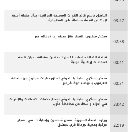
الناطق باسم قائد القوات المسلحة العراقية: بدأنا بخطة أمنية
لإجهاض هجمة محتملة على السعودية
03:27
سكان محليون: انفجار يهز مدينة إب #وكالة_خبر
02:58
قيادة التحالف: إصابة 11 من المدنيين بمنطقة نجران نتيجة
اعتداءات إرهابية حوثية
00:41
مصدر عسكري: مليشيا الحوثي تطلق صليات صواريخ من منطقة
العرقوب بالبيضاء #وكالة_خبر
00:21
مصدر عسكري: مليشيا الحوثي تقطع خدمات الاتصالات والإنترنت
في أجزاء واسعة من محافظة مأرب
23:42
وزارة الصحة السورية: مقتل شخصين وإصابة 13 في انفجار
مركبة بمدينة جرمانا قرب دمشق
22:19