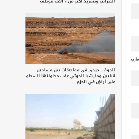
الضرائب وتشريد أكثر من 7 آلاف موظف
أرب
الجوف.. جرحى في مواجهات بين مسلحين
قبليين ومليشيا الحوثي عقب محاولتها السطو
على أراضٍ في الحزم