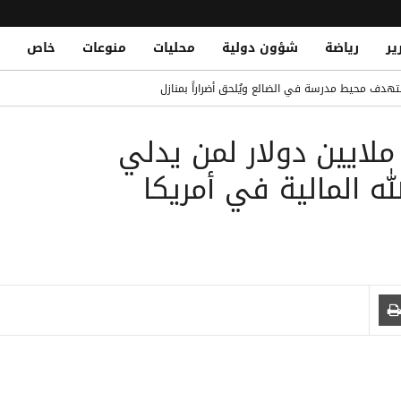
ير
رياضة
شؤون دولية
محليات
منوعات
خاص
خاً ومسيّرة على مأرب وشبوة
دف محيط مدرسة في الضالع ويُلحق أضراراً بمنازل
ا سراي بقميص صلاح: "لسنا أعداء"
اشنطن تخصص مكافأة 10 ملايين دولار لمن يدلي
لتاريخي في البيضاء
 حوثي استهدف مخيمات جو النسيم والميل
ه المالية في أمريكا
 صوتي عريق وتحول نحو Gemini