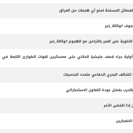
الفصائل المسلحة لمنع أي هجمات من العراق
وف #وكالة_خبر
لوية على العبر بالتزامن مع الهجوم #وكالة_خبر
لية جراء قصف مليشيا الحةثي على معسكرين لقوات الطوارئ التابعة في م
 للتحالف البحري الدفاعي متعدد الجنسيات
بالحرب بفضل عودة التعاون الاستخباراتي
 إذا اقتضى الأمر
لانفجارين