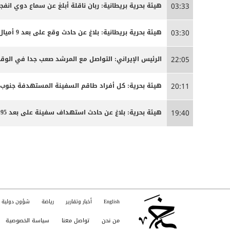
هيئة بحرية بريطانية: ربان ناقلة أبلغ عن سماع دوي انفج
03:33
هيئة بحرية بريطانية: بلاغ عن حادث وقع على بعد 9 أميال بحرية جنوب شرق كمزار في سلطنة عمان
03:30
الرئيس الإيراني: التواصل مع المرشد صعب جدا في الوق
22:05
هيئة بحرية: كل أفراد طاقم السفينة المستهدفة جنوب
20:11
هيئة بحرية: بلاغ عن حادث استهداف سفينة على بعد 95 ميلا جنوب شرق عدن
19:40
English
أخبار وتقارير
رياضة
شؤون دولية
من نحن
تواصل معنا
سياسة الخصوصية