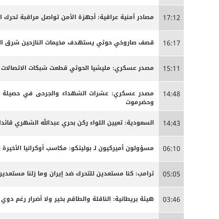
مصادر أمنية عراقية: أجهزة الأمن تواصل مراقبة تحرك 
17:12
قصف صاروخي حوثي يستهدف مخيمات النازحين شرق الج
16:17
مصدر عسكري: مليشيا الحوثي قطعت شبكات الاتصالات الخ
15:11
مصدر عسكري: عشرات الشهداء والجرحى ‏في حصيلة أو
14:48
وحضرموت
السعودية: تعيين اللواء ركن بحري عبدالله الشهري قائدا
14:43
مسؤولون أميركيون لـ بوليتكو: مكاسب أوكرانيا الأخيرة 
06:10
ترامب: كنا مستعدين للتحرك ضد إيران وما زلنا مستعدين
05:05
هيئة بريطانية: الناقلة والطاقم بخير ولا أضرار رغم دوي ا
03:46