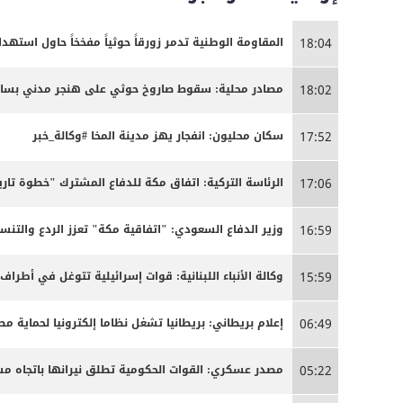
المقاومة الوطنية تدمر زورقاً حوثياً مفخخاً حاول استه
18:04
مصادر محلية: سقوط صاروخ حوثي على هنجر مدني بساحل 
18:02
سكان محليون: انفجار يهز مدينة المخا #وكالة_خبر
17:52
الرئاسة التركية: اتفاق مكة للدفاع المشترك "خطوة تاري
17:06
وزير الدفاع السعودي: "اتفاقية مكة" تعزز الردع والتنسي
16:59
وكالة الأنباء اللبنانية: قوات إسرائيلية تتوغل في أطراف
15:59
إعلام بريطاني: بريطانيا تشغل نظاما إلكترونيا لحماية م
06:49
مصدر عسكري: القوات الحكومية تطلق نيرانها باتجاه 
05:22