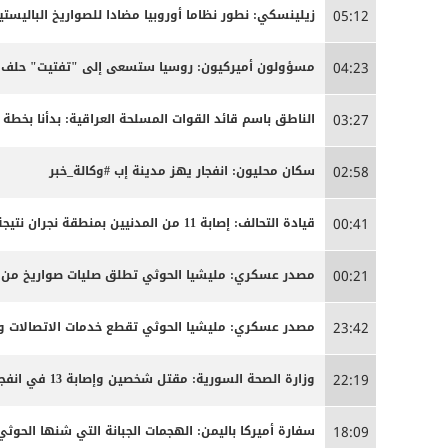
زيلينسكي: نطور نظاما أوروبيا مضادا للصواريخ الباليستية
05:12
مسؤولون أميركيون: روسيا ستسعى إلى "تفتيت" حلف ال
04:23
الناطق باسم قائد القوات المسلحة العراقية: بدأنا بخ
03:27
سكان محليون: انفجار يهز مدينة إب #وكالة_خبر
02:58
قيادة التحالف: إصابة 11 من المدنيين بمنطقة نجران نتيجة اعتداءات إرهابية حوثية
00:41
مصدر عسكري: مليشيا الحوثي تطلق صليات صواريخ من من
00:21
مصدر عسكري: مليشيا الحوثي تقطع خدمات الاتصالات وا
23:42
وزارة الصحة السورية: مقتل شخصين وإصابة 13 في انفجار مركبة بمدينة جرمانا قرب دمشق
22:19
سفارة أميركا باليمن: الهجمات الجبانة التي شنها الحو
18:09