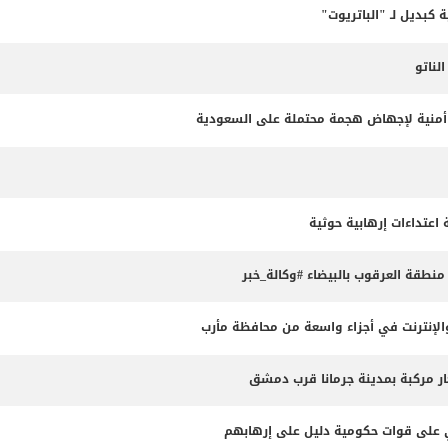
 كبديل لـ "الباتريوت"
ناتو
طة أمنية لإجهاض هجمة محتملة على السعودية
طقة العرقوب بالبيضاء #وكالة_خبر
لإنترنت في أجزاء واسعة من محافظة مأرب
ثي على قوات حكومية دليل على إرهابهم