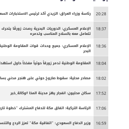
رئاسة وزراء العراق: الزيدي أكد لرئيس الاستخبارات الس
20:28
الإعلام العسكري: الدوريات البحرية رصدت زورقًا يتحرك
18:37
تتعامل معه بالسلاح المناسب وتدمره
الإعلام العسكري: جميع وحدات قوات المقاومة الوطنية
18:36
البحر
المقاومة الوطنية تدمر زورقاً حوثياً مفخخاً حاول استه
18:04
مصادر محلية: سقوط صاروخ حوثي على هنجر مدني بساحل 
18:02
سكان محليون: انفجار يهز مدينة المخا #وكالة_خبر
17:52
الرئاسة التركية: اتفاق مكة للدفاع المشترك "خطوة تاري
17:06
وزير الدفاع السعودي: "اتفاقية مكة" تعزز الردع والتنسي
16:59