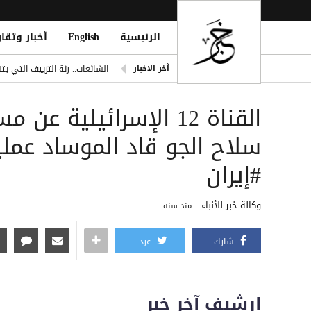
الرئيسية
English
أخبار وتقار
مانشستر سيتي يرفض عرض برش
آخر الاخبار
الشائعات.. رئة التزييف التي 
وفاة امرأتين وغرق أحياء وأنفا
القناة 12 الإسرائيلية
دفاع شبوة تُعلن الرد على قص
outhi Oil Tanker Attack Attempt
سلاح الجو قاد الموساد عمل
تايوان تحقق مع شركات صينية 
#إيران
وكالة خبر للأنباء
منذ سنة
شارك
غرد
إرشيف آخر خبر