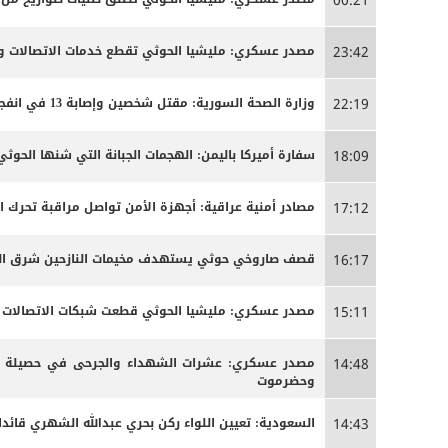
00:21
مصدر عسكري: مليشيا الحوثي تقطع خدمات الاتصالات وا
23:42
وزارة الصحة السورية: مقتل شخصين وإصابة 13 في انفجار مركبة بمدينة جرمانا قرب دمشق
22:19
سفارة أميركا باليمن: الهجمات الجبانة التي شنها الحو
18:09
مصادر أمنية عراقية: أجهزة الأمن تواصل مراقبة تحرك 
17:12
قصف صاروخي حوثي يستهدف مخيمات النازحين شرق الج
16:17
مصدر عسكري: مليشيا الحوثي قطعت شبكات الاتصالات الخ
15:11
مصدر عسكري: عشرات الشهداء والجرحى ‏في حصيلة أو
14:48
وحضرموت
السعودية: تعيين اللواء ركن بحري عبدالله الشهري قائدا
14:43