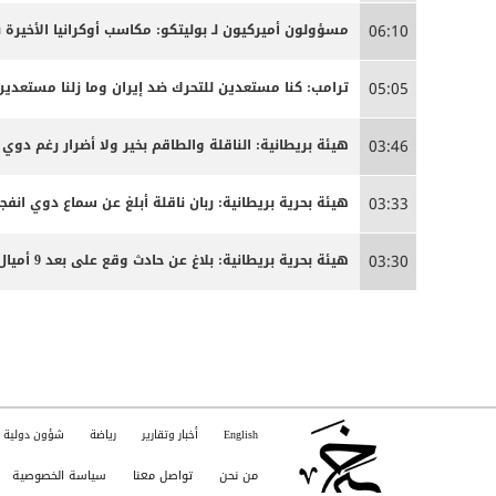
مسؤولون أميركيون لـ بوليتكو: مكاسب أوكرانيا الأخيرة 
06:10
ترامب: كنا مستعدين للتحرك ضد إيران وما زلنا مستعدين
05:05
هيئة بريطانية: الناقلة والطاقم بخير ولا أضرار رغم دوي ا
03:46
هيئة بحرية بريطانية: ربان ناقلة أبلغ عن سماع دوي انفج
03:33
هيئة بحرية بريطانية: بلاغ عن حادث وقع على بعد 9 أميال بحرية جنوب شرق كمزار في سلطنة عمان
03:30
English
أخبار وتقارير
رياضة
شؤون دولية
من نحن
تواصل معنا
سياسة الخصوصية