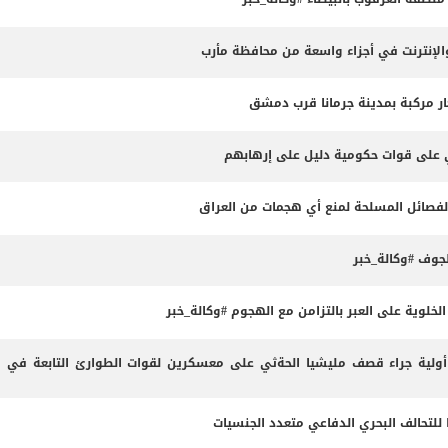
لإنترنت في أجزاء واسعة من محافظة مأرب
ثي على قوات حكومية دليل على إرهابهم
الفصائل المسلحة لمنع أي هجمات من العراق
وف #وكالة_خبر
لوية على العبر بالتزامن مع الهجوم #وكالة_خبر
لية جراء قصف مليشيا الحةثي على معسكرين لقوات الطوارئ التابعة في م
 للتحالف البحري الدفاعي متعدد الجنسيات