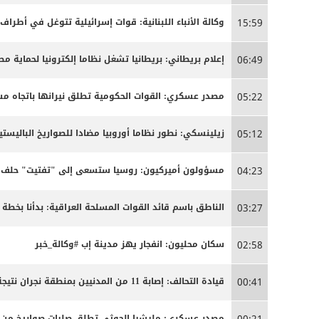
وكالة الأنباء اللبنانية: قوات إسرائيلية تتوغل في أطراف
15:59
إعلام بريطاني: بريطانيا تشغل نظاما إلكترونيا لحماية م
06:49
مصدر عسكري: القوات الحكومية تطلق نيرانها باتجاه 
05:22
زيلينسكي: نطور نظاما أوروبيا مضادا للصواريخ الباليستية
05:12
مسؤولون أميركيون: روسيا ستسعى إلى "تفتيت" حلف ال
04:23
الناطق باسم قائد القوات المسلحة العراقية: بدأنا بخ
03:27
سكان محليون: انفجار يهز مدينة إب #وكالة_خبر
02:58
قيادة التحالف: إصابة 11 من المدنيين بمنطقة نجران نتيجة اعتداءات إرهابية حوثية
00:41
مصدر عسكري: مليشيا الحوثي تطلق صليات صواريخ من من