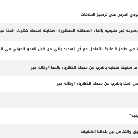
عودي الحرص على ترسيخ العلاقات
 بسرعة غير طبيعية باتجاه المنطقة المحظورة المقابلة لمحطة كهرباء المخا قب
 في جاهزية عالية للتعامل مع أي تهديد يأتي من قبل العدو الحوثي في البر
داف سفينة نفطية بالقرب من محطة الكهرباء بالمخا #وكالة_خبر
المخا بالقرب من محطة الكهرباء #وكالة_خبر
خية"
ق والتكامل بين بلداننا الشقيقة