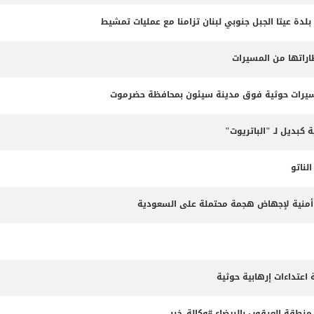
 بلدة عيتا الجبل جنوبي لبنان تزامنا مع عمليات تمشيط
طاراتها من المسيرات
مسيرات حوثية فوق مدينة سيئون بمحافظة حضرموت
 كبديل لـ "الباتريوت"
ناتو
طة أمنية لإجهاض هجمة محتملة على السعودية
طقة العرقوب بالبيضاء #وكالة_خبر